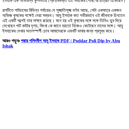
ইসহাক এক অসামান্য কুশলতায় শ্রেণীবিভক্ত এই সমাজের শোষণের চিত্রটি এঁকেছেন।
গল্পটিতে পাটচাষের বিভিন্ন পর্যায়ের যে সূক্ষ্মাতিসূক্ষ্ম বর্ণনা আছে, সেটা একমাত্র একজন
অভিজ্ঞ কৃষকের পক্ষেই দেয়া সম্ভব। আবু ইসহাক কত গভীরভাবে ওই জীবনকে চিনতেন
এই একটি গল্পেই তার সাক্ষ্য রয়েছে। মনে হয় ওই কৃষকের সঙ্গে সঙ্গে তিনিও ডুব দিয়ে
দেখেছেন পাট কাটার দৃশ্য, কিংবা কে জানে হয়তো নিজেও কেটেছেন তাদের সঙ্গে। আবু
ইসহাকের দেখার অতলস্পর্শী চোখ আমাদেরকে এমনটি ভাবার জন্য প্রলুব্ধ করে।
আরও পড়ুনঃ
পদ্মার পলিদ্বীপ আবু ইসহাক PDF | Poddar Poli Dip by Abu
Ishak