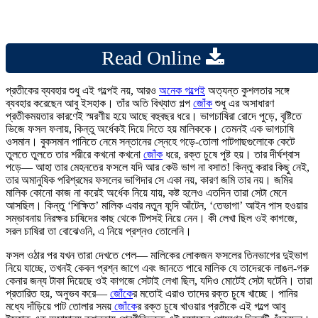
Read Online
প্রতীকের ব্যবহার শুধু এই গল্পেই নয়, আরও
অনেক গল্পেই
অত্যন্ত কুশলতার সঙ্গে
ব্যবহার করেছেন আবু ইসহাক। তাঁর অতি বিখ্যাত গল্প
জোঁক
শুধু এর অসাধারণ
প্রতীকময়তার কারণেই স্মরণীয় হয়ে আছে বহুবছর ধরে। ভাগচাষিরা রোদে পুড়ে, বৃষ্টিতে
ভিজে ফসল ফলায়, কিন্তু অর্ধেকই দিয়ে দিতে হয় মালিককে। তেমনই এক ভাগচাষি
ওসমান। বুকসমান পানিতে নেমে সন্তানের স্নেহে গড়ে-তোলা পাটগাছগুলোকে কেটে
তুলতে তুলতে তার শরীরে কখনো কখনো
জোঁক
ধরে, রক্ত চুষে পুষ্ট হয়। তার দীর্ঘশ্বাস
পড়ে— আহা তার মেহনতের ফসলে যদি আর কেউ ভাগ না বসাত! কিন্তু করার কিছু নেই,
তার অমানুষিক পরিশ্রমের ফসলের ভাগিদার সে একা নয়, কারণ জমি তার নয়। জমির
মালিক কোনো কাজ না করেই অর্ধেক নিয়ে যায়, কষ্ট হলেও এতদিন তারা সেটা মেনে
আসছিল। কিন্তু ‘শিক্ষিত’ মালিক এবার নতুন ফন্দি আঁটেন, ‘তেভাগা’ আইন পাস হওয়ার
সম্ভাবনায় নিরক্ষর চাষিদের কাছ থেকে টিপসই নিয়ে নেন। কী লেখা ছিল ওই কাগজে,
সরল চাষিরা তা বোঝেওনি, এ নিয়ে প্রশ্নও তোলেনি।
ফসল ওঠার পর যখন তারা দেখতে পেল— মালিকের লোকজন ফসলের তিনভাগের দুইভাগ
নিয়ে যাচ্ছে, তখনই কেবল প্রশ্ন জাগে এবং জানতে পারে মালিক যে তাদেরকে লাঙল-গরু
কেনার জন্য টাকা দিয়েছে ওই কাগজে সেটাই লেখা ছিল, যদিও মোটেই সেটা ঘটেনি। তারা
প্রতারিত হয়, অনুভব করে—
জোঁকে
র মতোই এরাও তাদের রক্ত চুষে খাচ্ছে। পানির
মধ্যে দাঁড়িয়ে পাট তোলার সময়
জোঁকে
র রক্ত চুষে খাওয়ার প্রতীকে এই গল্পে আবু