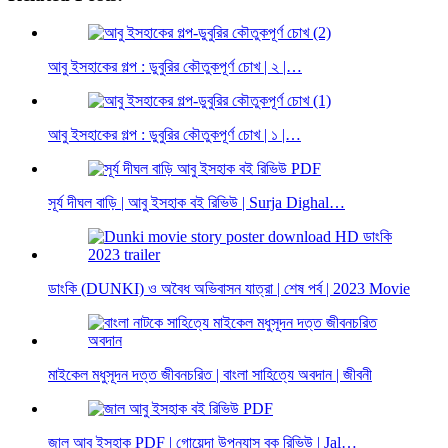
আবু ইসহাকের গল্প : ডুবুরির কৌতুকপূর্ণ চোখ | ২ |…
আবু ইসহাকের গল্প : ডুবুরির কৌতুকপূর্ণ চোখ | ১ |…
সূর্য দীঘল বাড়ি | আবু ইসহাক বই রিভিউ | Surja Dighal…
ডাংকি (DUNKI) ও অবৈধ অভিবাসন যাত্রা | শেষ পর্ব | 2023 Movie
মাইকেল মধুসূদন দত্ত জীবনচরিত | বাংলা সাহিত্যে অবদান | জীবনী
জাল আবু ইসহাক PDF | গোয়েন্দা উপন্যাস বুক রিভিউ | Jal…