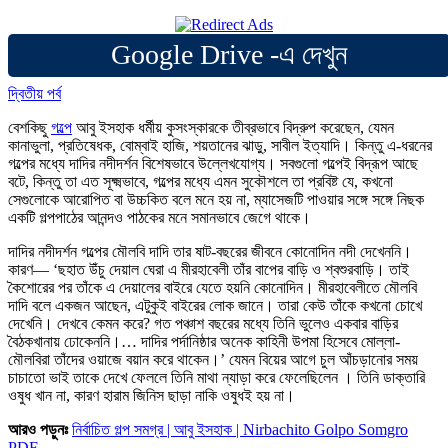
Google Drive -এ দেখুন
দ্বিতীয় পর্ব
বেশকিছু
গল্পে
আবু ইসহাক ধর্মীয় কুসংস্কারকে তীব্রভাবে বিদ্রুপ করেছেন, যেমন
কানাভুলা, প্রতিষেধক, বোম্বাই হাজি, শয়তানের ঝাড়ু, সাবীল ইত্যাদি। কিন্তু এ-ধরনের
গল্পের মধ্যে দাদির নদীদর্শন বিশেষভাবে উল্লেখযোগ্য। সবগুলো গল্পেই বিদ্রূপ আছে
বটে, কিন্তু তা এত সূক্ষ্মভাবে, গল্পের মধ্যে এমন সুকৌশলে তা প্রবিষ্ট যে, কখনো
সেগুলোকে আরোপিত বা উচ্চকিত বলে মনে হয় না, ম্যাসেজটি পাওয়ার সঙ্গে সঙ্গে নিছক
একটি গল্পপাঠের আনন্দও পাঠকের মনে সমানভাবে জেগে থাকে।
দাদির নদীদর্শন গল্পের মৌলবি দাদি তার ষাট-বছরের জীবনে কোনোদিন নদী দেখেননি।
কারণ— ‘ছহাত উঁচু দেয়াল ঘেরা এ মীরহাবেলী তাঁর বাপের বাড়ি ও শ্বশুরবাড়ি। তাই
কৈশোরের পর তাঁকে এ দেয়ালের বাইরে যেতে হয়নি কোনোদিন। মীরহাবেলীতে মৌলবি
দাদি বলে একজন আছেন, এটুকুই বাইরের লোক জানে। তারা কেউ তাঁকে কখনো চোখে
দেখেনি। দেখবে কেমন করে? গত পঞ্চাশ বছরের মধ্যে তিনি ভুলেও একবার বাড়ির
বৈঠকখানায় ঢোকেননি।… দাদির পর্দানিষ্ঠার অনেক কাহিনী উপমা হিসেবে মোল্লা-
মৌলবিরা তাঁদের ওয়াজে বয়ান করে থাকেন।’ যেমন বিয়ের আগে চুল আঁচড়ানোর সময়
চাচাতো ভাই তাকে দেখে ফেললে তিনি মাথা ন্যাড়া করে ফেলেছিলেন । তিনি ডাক্তারি
ওষুধ খান না, কারণ হারাম জিনিস ছাড়া নাকি ওষুধই হয় না।
আরও পড়ুনঃ
নির্বাচিত গল্প সমগ্র | আবু ইসহাক | Nirbachito Golpo Somgro
PDF