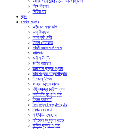
রহস্য / গোয়েন্দা / ভৌতিক / থ্রিলার
শিশু-কিশোর
সিরিজ বই
ব্লগ
লেখক সমগ্র
অদ্বৈত মল্লবর্মণ
আবু ইসহাক
আশাপূর্ণা দেবী
ইলমা বেহরোজ
কাজী নজরুল ইসলাম
কালিদাস
জসীম উদ্‌দীন
জহির রায়হান
তারাদাস বন্দ্যোপাধ্যায়
তারাশঙ্কর বন্দ্যোপাধ্যায়
দীনবন্ধু মিত্র
ফাহাম আব্দুস সালাম
বঙ্কিমচন্দ্র চট্টোপাধ্যায়
বলাইচাঁদ মুখোপাধ্যায়
বিজন ভট্টাচার্য
বিভূতিভূষণ বন্দ্যোপাধ্যায়
বেগম রোকেয়া
মহিউদ্দিন মোহাম্মদ
মাইকেল মধুসূদন দত্ত
মানিক বন্দ্যোপাধ্যায়