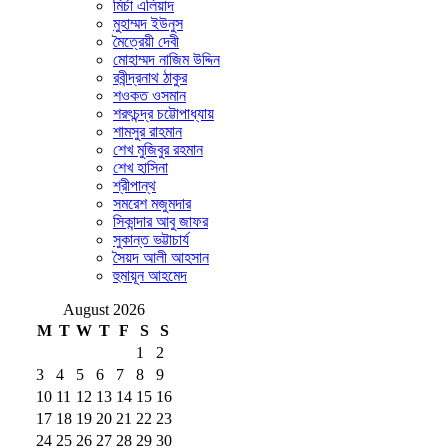
মির্চা এলিয়াদ
মুহাম্মদ ইউনুস
মৈত্রেয়ী দেবী
মোহাম্মদ নাজিম উদ্দিন
রবীন্দ্রনাথ ঠাকুর
শওকত ওসমান
শরৎচন্দ্র চট্টোপাধ্যায়
শামসুর রাহমান
শেখ মুজিবুর রহমান
শেখ হাসিনা
শ্রীপান্থ
সমরেশ মজুমদার
সিকান্দার আবু জাফর
সুকান্ত ভট্টাচার্য
সৈয়দ আলী আহসান
হুমায়ূন আহমেদ
August 2026
M
T
W
T
F
S
S
1
2
3
4
5
6
7
8
9
10
11
12
13
14
15
16
17
18
19
20
21
22
23
24
25
26
27
28
29
30