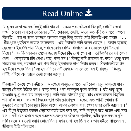
Read Online
‘ওষুধের মতো অনেক কিছুই দাদি খান না। যেমন প্যাকেট-করা বিস্কুট, কৌটোয় ভরা
মাখন, লেবেল লাগানো বোতলের চাটনি, মোরব্বা, জেলি, আরো কত কী! তার মতে এগুলো
বিলেতি। নাম-না-জানা চকমকে ঝলমলে নতুন কিছু হলেই সেটা বিলেতি এবং হারাম।’…
‘মীর-গৃহে গৃহবিবাদ হয়েছে অনেকবার। এই বিবাদকে দাদি বলেন জেহাদ। জেহাদ হয়েছে
ছেলেদের ইংরেজি পড়া নিয়ে, গ্রামোফোন রেডিও বাজানো আর দেয়ালে ছবি টানানো
নিয়ে।’ এমনকি ‘একবার মেঘের জন্যে ঈদের চাঁদ দেখা গেল না। রেডিও’র ঘোষণা শোনা
গেল— বোম্বাইয়ে চাঁদ দেখা গেছে, কাল ঈদ।’ কিন্তু দাদি মানলেন না, কারণ ‘রেডু হইল
শয়তানের কল, শয়তানই এই খবর দিছে ইনসানকে দাগা দিবার জন্য। মীরহাবেলীতে ঈদ
হল ঈদের পরের দিন।’ এহেন দাদি যে নদী দেখবেন না সে তো বলাই বাহুল্য। কিন্তু
নদীই এগিয়ে এল তাকে দেখা দেবার জন্যে।
মীরহাবেলী ভেঙে গেল নদীতে। অবশেষে অন্যদের মতো দাদিকেও নতুন আশ্রয়ে যাবার
জন্যে নৌকায় উঠতে হল। ভাদ্র মাস। পদ্মা অসম্ভব ফুলে উঠেছে । দুই পাড় ডুবে
যাওয়ায় ধু-ধু দেখা যায় অন্য পাড়। দাদি তাঁর ঘোলাটে বুড়ো চোখ মেলে তাকান খিড়কির
পর্দা ফাঁক করে। ভয় ও বিস্ময়ের ছাপ তাঁর চোখেমুখে। বলেন, এত পানি! খোদার কী
কুদরত! এত পানি কোন্‌খান থিকা আসে, আবার কোথায় যায়, খোদা ছাড়া কেউ জানে না।’
এই বিপুল উত্তাল বহমান স্রোতোধারাই তার কাল হয়, দাদি অসুস্থ হয়ে পড়েন এবং মারা
যান। নদী যেন এখানে বহমান-চলমান-অগ্রসর জীবনের প্রতীক, ধর্মীয় কুসংস্কারে বন্দি
দাদির সঙ্গে যার দেখা হয়নি কোনোদিন। যখন দেখা হল তিনি তার ভার সইতে পারলেন না,
জীবনের ইতি ঘটল তার।