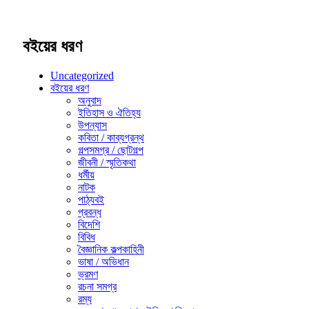
বইয়ের ধরণ
Uncategorized
বইয়ের ধরণ
অনুবাদ
ইতিহাস ও ঐতিহ্য
উপন্যাস
কবিতা / কাব্যগ্রন্থ
গল্পসমগ্র / ছোটগল্প
জীবনী / স্মৃতিকথা
ধর্মীয়
নাটক
পাঠ্যবই
প্রবন্ধ
বিদেশি
বিবিধ
বৈজ্ঞানিক কল্পকাহিনী
ভাষা / অভিধান
ভ্রমণ
রচনা সমগ্র
রম্য