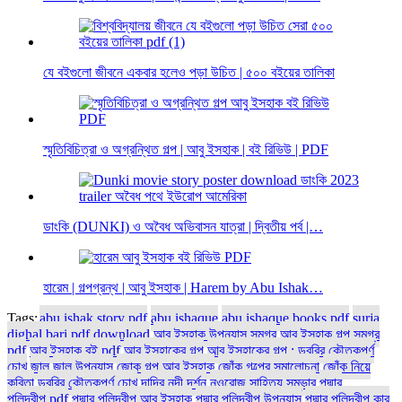
যে বইগুলো জীবনে একবার হলেও পড়া উচিত | ৫০০ বইয়ের তালিকা
স্মৃতিবিচিত্রা ও অগ্রন্থিত গল্প | আবু ইসহাক | বই রিভিউ | PDF
ডাংকি (DUNKI) ও অবৈধ অভিবাসন যাত্রা | দ্বিতীয় পর্ব |…
হারেম | গল্পগ্রন্থ | আবু ইসহাক | Harem by Abu Ishak…
Tags:
abu ishak story pdf
abu ishaque
abu ishaque books pdf
surja
dighal bari pdf download
আবু ইসহাক উপন্যাস সমগ্র
আবু ইসহাক গল্প সমগ্র
pdf
আবু ইসহাক বই pdf
আবু ইসহাকের গল্প
আবু ইসহাকের গল্প : ডুবুরির কৌতুকপূর্ণ
চোখ
জাল
জাল উপন্যাস
জোক গল্প আবু ইসহাক
জোঁক গল্পের সমালোচনা
জোঁক নিয়ে
কবিতা
ডুবুরির কৌতুকপূর্ণ চোখ
দাদির নদী দর্শন
নওরোজ সাহিত্য সম্ভার
পদ্মার
পলিদ্বীপ pdf
পদ্মার পলিদ্বীপ আবু ইসহাক
পদ্মার পলিদ্বীপ উপন্যাস
পদ্মার পলিদ্বীপ কার