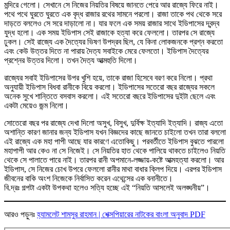
মন্দিরে গেলো। সেখানে সে নিজের নিয়তির বিষয়ে জানতে পেরে আর রাজ্যে ফিরে নাই।
পথে পথে ঘুরতে ঘুরতে এক বৃদ্ধ রাজার রথের সামনে পরলো। রাজা তাকে পথ থেকে সরে
দাড়তে বললেও সে সরে দাড়ালো না। যার ফলে এক সময় রাজার সাথে ইডিপাসের দ্বন্দ্ব
যুদ্ধ হলো। এক সময় ইডিপাস সেই রাজাকে হত্যা করে ফেললো। তারপর সে রাজ্যে
ঢুকল। সেই রাজ্যে এক দৈত্যের ভিষণ উপদ্রব ছিল, যে কিনা লোকজনকে প্রশ্ন করতো
এবং কেউ উত্তর দিতে না পারায় দৈত্য সবাইকে মেরে ফেলতো। ইডিপাস দৈত্যের
প্রশ্নের উত্তর দিলো। তখন দৈত্য আত্মহুতি দিলো।
রাজ্যের সবাই ইডিপাসের উপর খুশি হয়ে, তাকে রাজা হিসেবে বরণ করে নিলো। প্রথা
অনুযায়ী ইডিপাস বিধবা রানীকে বিয়ে করলো। ইডিপাসের সতেরো বছর রাজ্যের সকলে
অনেক সুখে শান্তিতে বসবাস করলো। এই সতেরো বছরে ইডিপাসের দুইটা ছেলে এবং
একটা মেয়েও জন্ম নিলো।
সোতেরো বছর পর রাজ্যে দেখা দিলো অসুখ, বিসুখ, দুর্বিক্ষ ইত্যাদি ইত্যাদি। রাজ্য এতো
অশান্তি কারণ জানার জন্য ইডিপাস যখন বিজ্ঞদের কাছে জানতে চাইলো তখন তারা বললো
এই রাজ্যে এক মহা পাপী আছে যার কারণে এতোকিছু। পরবর্তীতে ইডিপাস বুঝতে পারলো
মহাপাপী আর কেও না সে নিজেই। সে নিয়তির হাত থেকে পালিয়ে থাকতে চাইলেও নিয়তি
থেকে সে পালাতে পারে নাই। তারপর রানী অপমানে-লজ্জায়-কষ্টে আত্মহত্যা করলো। আর
ইডিপাস, সে নিজের চোখ উপরে ফেললো রানীর মাথা বাধার ক্লিপ দিয়ে। এরপর ইডিপাস
জীবনের বাকি অংশ নিজেকে নির্বাসিত করেন এথেন্সের এক বনানীতে।
বি.দ্রঃ গল্পটা একটা উপকথা হলেও সত্যি হচ্ছে এই “নিয়তি আসলেই অলঙ্ঘনীয়”।
আরও পড়ুনঃ
হ্যামলেট শামসুর রাহমান | শেক্সপিয়ারের নাটকের বাংলা অনুবাদ PDF