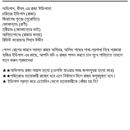
অভিশাপ, থীবস্ এর রাজা ঈডিপাস!
চরিত্রঃ ইডিপাস (রাজা)
জিয়াসের পুত্রঃ (পুরোহিত)
জোকান্তাঃ (রাণী)
ত্রীয়নঃ (জোকান্তের ভাই)
আন্তিগোনেঃ (রাজার কন্যা)
রিভিউ করেছেনঃ সিহাব উদ্দীন
প্লেগ রোগের কারনে সমস্ত রাজ্য অস্থির, অলিভ গাছের শাখা-প্রশাখা নিয়ে প্রজারা
হাজির ইডিপাস এর কাছে, আপনি যদি এ রাজ্য শাসন করতে চান সুখে শান্তিতে তাহলে
যত্ন করুন প্রজাদের!
★★অভিশাপঃ রাজা লায়াস হত্যা (ডেলফি যাওয়ার সময় জলদস্যুরা হত্যা করে)
★★পরিত্রানঃ হত্যাকারী রাজ্যে ধরে এনে নির্বাসনে দিলে রাজ্য কলুষমুক্ত হবে।
★ ইডিপাস প্রশ্ন করে এতোদিন কেনো হত্যাকারীকে খোঁজা হয় নি?