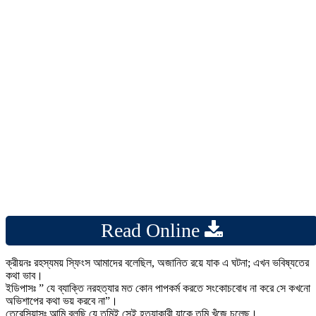
Read Online
ক্রীয়নঃ রহস্যময় স্ফিংস আমাদের বলেছিল, অজানিত রয়ে যাক এ ঘটনা; এখন ভবিষ্যতের
কথা ভাব।
ইডিপাসঃ ” যে ব্যাক্তি নরহত্যার মত কোন পাপকর্ম করতে সংকোচবোধ না করে সে কখনো
অভিশাপের কথা ভয় করবে না”।
তেরেসিয়াসঃ আমি বলছি যে তুমিই সেই হত্যাকারী যাকে তুমি খু্ঁজে চলেছ।