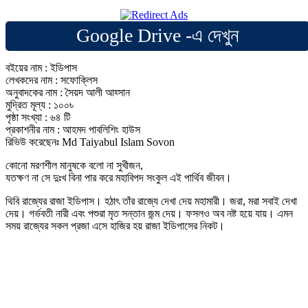
Google Drive -এ দেখুন
বইয়ের নাম : ইডিপাস
লেখকদের নাম : সফোক্লিস
অনুবাদকের নাম : সৈয়দ আলী আহ্সান
মুদ্রিত মূল্য : ১০০৳
পৃষ্ঠা সংখ্যা : ৬৪ টি
প্রকাশনীর নাম : আহমদ পাবলিশিং হাউস
রিভিউ করেছেনঃ Md Taiyabul Islam Sovon
কোনো মরণশীল মানুষকে বলো না সুখীজন,
যতক্ষণ না সে দুঃখ বিনা পার করে মহাবিপদ সংকুল এই পার্থিব জীবন।
থিবি রাজ্যের রাজা ইডিপাস। হঠাৎ তাঁর রাজ্যে দেখা দেয় মহামারী। জরা, মরা সবাই দেখা
দেয়। গর্ভবতী নারী এবং পশুরা মৃত সন্তান জন্ম দেয়। ফসলও অব নষ্ট হয়ে যায়। এমন
সময় রাজ্যের সকল প্রজা এসে হাজির হয় রাজা ইডিপাসের নিকট।