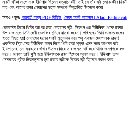
একটা খটকা লাগে এবং ইডিপাস ছিলেন সত্যান্বেষী! তাই সে তাঁর স্ত্রী জোকাস্টার নিকট
যায় এবং আগের রাজা লেয়াসের হত্যা সম্পর্কে বিস্তারিত জিজ্ঞেস করে!
আরও পড়ুনঃ
পদ্মাবতী কাব্য PDF রিভিউ | সৈয়দ আলী আহসান | Alaol Padmavati
জোকাস্টা ছিলো থিবির আগের রাজা লেয়াসের স্ত্রী! স্ফিংস এর বিভীষিকা থেকে রক্ষার
উপায় জানতে তিনি দেবী ডেলফির মন্দিরে যাত্রা করেন। পথিমধ্যে তিনি ডাকাত দলের
হাতে নিহত হয়! লেয়াসের দলের সবাই মৃত্যুবরন করে শুধু একজন মেষপালক ছাড়া!
একদিকে স্ফিংসের বিভীষিকা অন্য দিকে থিবি রাজা শূন্য! এমন সময় আগমন ঘটে
ইডিপাসের, সে স্ফিংসের ধাঁধার উত্তর দিয়ে তার ক্ষমতা খর্ব করে থিবির জনগণকে রক্ষা
করে। জনগণ তাই খুশি হয়ে ইডিপাসকে রাজা হিসেবে গ্রহণ করে। ইডিপাস তখন
সেসময়ের গ্রীক নিয়মানুসারে মৃত রাজার স্ত্রীকে নিজের স্ত্রী হিসেবে গ্রহণ করে!