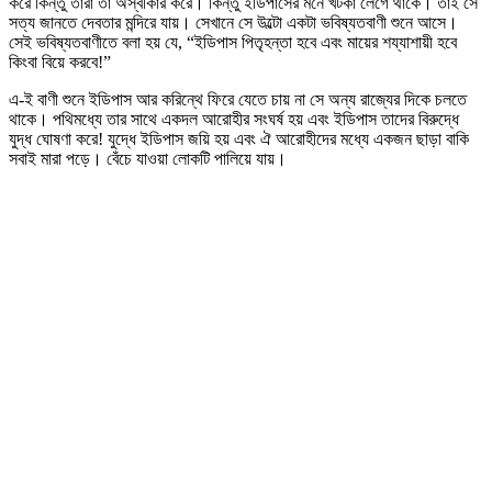
করে কিন্তু তারা তা অস্বীকার করে। কিন্তু ইডিপাসের মনে খটকা লেগে থাকে। তাই সে
সত্য জানতে দেবতার মন্দিরে যায়। সেখানে সে উল্টো একটা ভবিষ্যতবাণী শুনে আসে।
সেই ভবিষ্যতবাণীতে বলা হয় যে, “ইডিপাস পিতৃহন্তা হবে এবং মায়ের শয্যাশায়ী হবে
কিংবা বিয়ে করবে!”
এ-ই বাণী শুনে ইডিপাস আর করিন্থে ফিরে যেতে চায় না সে অন্য রাজ্যের দিকে চলতে
থাকে। পথিমধ্যে তার সাথে একদল আরোহীর সংঘর্ষ হয় এবং ইডিপাস তাদের বিরুদ্ধে
যুদ্ধ ঘোষণা করে! যুদ্ধে ইডিপাস জয়ি হয় এবং ঐ আরোহীদের মধ্যে একজন ছাড়া বাকি
সবাই মারা পড়ে। বেঁচে যাওয়া লোকটি পালিয়ে যায়।