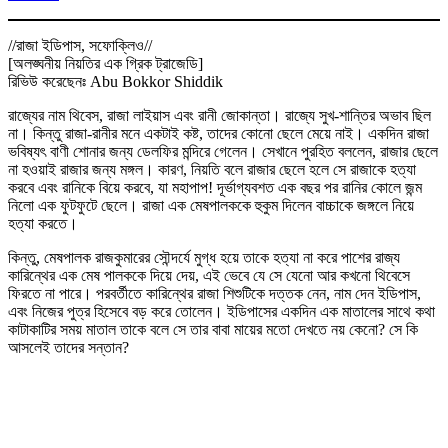
//রাজা ইডিপাস, সফোক্লিও//
[অলঙ্ঘনীয় নিয়তির এক গ্রিক ট্রাজেডি]
রিভিউ করেছেনঃ Abu Bokkor Shiddik
রাজ্যের নাম থিবেস, রাজা লাইয়াস এবং রানী জোকান্তা। রাজ্যে সুখ-শান্তির অভাব ছিল
না। কিন্তু রাজা-রানীর মনে একটাই কষ্ট, তাদের কোনো ছেলে মেয়ে নাই। একদিন রাজা
ভবিষ্যৎ বাণী শোনার জন্য ডেলফির মন্দিরে গেলেন। সেখানে পুরহিত বললেন, রাজার ছেলে
না হওয়াই রাজার জন্য মঙ্গল। কারণ, নিয়তি বলে রাজার ছেলে হলে সে রাজাকে হত্যা
করবে এবং রানিকে বিয়ে করবে, যা মহাপাপ! দূর্ভাগ্যবশত এক বছর পর রানির কোলে জন্ম
নিলো এক ফুটফুটে ছেলে। রাজা এক মেষপালককে হুকুম দিলেন বাচ্চাকে জঙ্গলে নিয়ে
হত্যা করতে।
কিন্তু, মেষপালক রাজকুমারের সৌন্দর্যে মুগ্ধ হয়ে তাকে হত্যা না করে পাশের রাজ্য
কারিন্থের এক মেষ পালককে দিয়ে দেয়, এই ভেবে যে সে যেনো আর কখনো থিবেসে
ফিরতে না পারে। পরবর্তীতে কারিন্থের রাজা শিশুটিকে দত্তক নেন, নাম দেন ইডিপাস,
এবং নিজের পুত্র হিসেবে বড় করে তোলেন। ইডিপাসের একদিন এক মাতালের সাথে কথা
কাটাকাটির সময় মাতাল তাকে বলে সে তার বাবা মায়ের মতো দেখতে নয় কেনো? সে কি
আসলেই তাদের সন্তান?