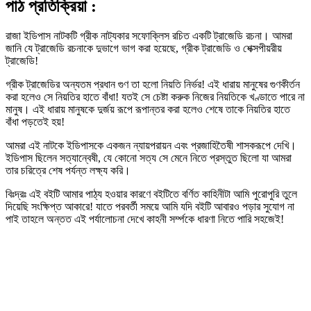
পাঠ প্রতিক্রিয়া :
রাজা ইডিপাস নাটকটি গ্রীক নাট্যকার সফোক্লিস রচিত একটি ট্রাজেডি রচনা। আমরা
জানি যে ট্রাজেডি রচনাকে দুভাগে ভাগ করা হয়েছে, গ্রীক ট্রাজেডি ও শেক্সপীয়রীয়
ট্রাজেডি!
গ্রীক ট্রাজেডির অন্যতম প্রধান গুণ তা হলো নিয়তি নির্ভর! এই ধারায় মানুষের গুণকীর্তন
করা হলেও সে নিয়তির হাতে বাঁধা! যতই সে চেষ্টা করুক নিজের নিয়তিকে খণ্ডাতে পারে না
মানুষ। এই ধারায় মানুষকে দুর্জয় রূপে রূপান্তর করা হলেও শেষে তাকে নিয়তির হাতে
বাঁধা পড়তেই হয়!
আমরা এই নাটকে ইডিপাসকে একজন ন্যায়পরায়ন এবং প্রজাহিতৈষী শাসকরূপে দেখি।
ইডিপাস ছিলেন সত্যান্বেষী, যে কোনো সত্য সে মেনে নিতে প্রস্তুত ছিলো যা আমরা
তার চরিত্রে শেষ পর্যন্ত লক্ষ্য করি।
বিঃদ্রঃ এই বইটি আমার পাঠ্য হওয়ার কারণে বইটিতে বর্ণিত কাহিনীটা আমি পুরোপুরি তুলে
দিয়েছি সংক্ষিপ্ত আকারে! যাতে পরবর্তী সময়ে আমি যদি বইটি আবারও পড়ার সুযোগ না
পাই তাহলে অন্তত এই পর্যালোচনা দেখে কাহনী সর্ম্পকে ধারণা নিতে পারি সহজেই!