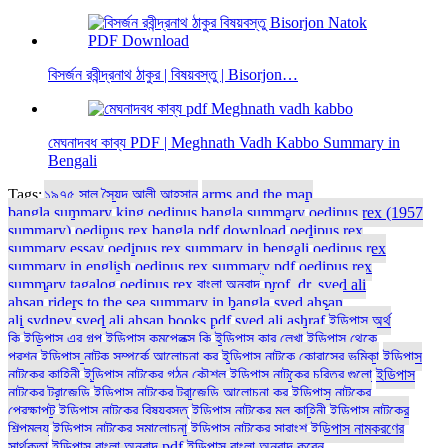
বিসর্জন রবীন্দ্রনাথ ঠাকুর | বিষয়বস্তু | Bisorjon…
মেঘনাদবধ কাব্য PDF | Meghnath Vadh Kabbo Summary in
Bengali
Tags:
১৯৭৫ সাল সৈয়দ আলী আহসান
arms and the man
bangla summary
king oedipus bangla summary
oedipus rex (1957
summary)
oedipus rex bangla pdf download
oedipus rex
summary essay
oedipus rex summary in bengali
oedipus rex
summary in english
oedipus rex summary pdf
oedipus rex
summary tagalog
oedipus rex বাংলা অনুবাদ
prof. dr. syed ali
ahsan
riders to the sea summary in bangla
syed ahsan
ali sydney
syed ali ahsan books pdf
syed ali ashraf
ইডিপাস অর্থ
কি
ইডিপাস এর গল্প
ইডিপাস কমপ্লেক্স কি
ইডিপাস কার লেখা
ইডিপাস থেকে
প্রশ্ন
ইডিপাস নাটক সম্পর্কে আলোচনা কর
ইডিপাস নাটকে কোরাসের ভূমিকা
ইডিপাস
নাটকের কাহিনী
ইডিপাস নাটকের গঠন কৌশল
ইডিপাস নাটকের চরিত্র গুলো
ইডিপাস
নাটকের ট্রাজেডি
ইডিপাস নাটকের ট্রাজেডি আলোচনা কর
ইডিপাস নাটকের
প্রেক্ষাপট
ইডিপাস নাটকের বিষয়বস্তু
ইডিপাস নাটকের মূল কাহিনী
ইডিপাস নাটকের
শিল্পমূল্য
ইডিপাস নাটকের সমালোচনা
ইডিপাস নাটকের সারাংশ
ইডিপাস নামকরণের
সার্থকতা
ইডিপাস বাংলা অনুবাদ pdf
ইডিপাস বাংলা অনুবাদ করেন