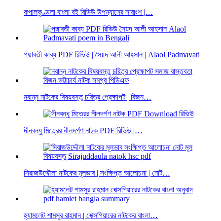
কপালকুণ্ডলা বাংলা বই রিভিউ উপন্যাসের সারাংশ |…
পদ্মাবতী কাব্য PDF রিভিউ | সৈয়দ আলী আহসান | Alaol Padmavati
নবান্ন নাটকের বিষয়বস্তু চরিত্র প্রেক্ষাপট | বিজন…
দীনবন্ধু মিত্রের নীলদর্পণ নাটক PDF রিভিউ |…
সিরাজউদ্দৌলা নাটকের মূলভাব | সংক্ষিপ্ত আলোচনা | নোট…
হ্যামলেট শামসুর রাহমান | শেক্সপিয়ারের নাটকের বাংলা…