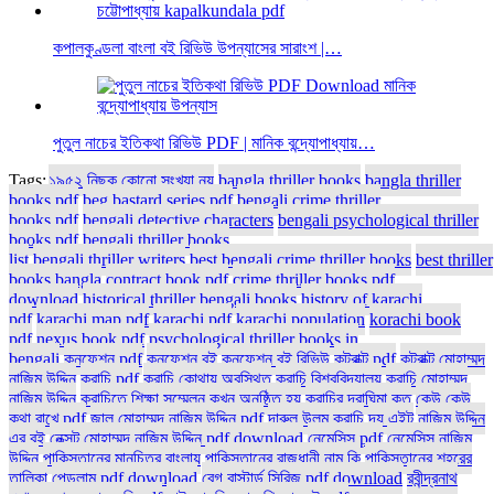
কপালকুণ্ডলা বাংলা বই রিভিউ উপন্যাসের সারাংশ |…
পুতুল নাচের ইতিকথা রিভিউ PDF | মানিক বন্দ্যোপাধ্যায়…
Tags:
১৯৫২ নিছক কোনো সংখ্যা নয়
bangla thriller books
bangla thriller
books pdf
beg bastard series pdf
bengali crime thriller
books pdf
bengali detective characters
bengali psychological thriller
books pdf
bengali thriller books
list
bengali thriller writers
best bengali crime thriller books
best thriller
books bangla
contract book pdf
crime thriller books pdf
download
historical thriller bengali books
history of karachi
pdf
karachi map pdf
karachi pdf
karachi population
korachi book
pdf
nexus book pdf
psychological thriller books in
bengali
কনফেশন pdf
কনফেশন বই
কনফেশন বই রিভিউ
কন্ট্রাক্ট pdf
কন্ট্রাক্ট মোহাম্মদ
নাজিম উদ্দিন
করাচি pdf
করাচি কোথায় অবস্থিত
করাচি বিশ্ববিদ্যালয়
করাচি মোহাম্মদ
নাজিম উদ্দিন
করাচিতে শিক্ষা সম্মেলন কখন অনুষ্ঠিত হয়
করাচির দ্রাঘিমা কত
কেউ কেউ
কথা রাখে pdf
জাল মোহাম্মদ নাজিম উদ্দিন pdf
দারুল উলুম করাচি
দ্য এইট
নাজিম উদ্দিন
এর বই
নেক্সট মোহাম্মদ নাজিম উদ্দিন pdf download
নেমেসিস pdf
নেমেসিস নাজিম
উদ্দিন
পাকিস্তানের মানচিত্র বাংলায়
পাকিস্তানের রাজধানী নাম কি
পাকিস্তানের শহরের
তালিকা
পেন্ডুলাম pdf download
বেগ বাস্টার্ড সিরিজ pdf download
রবীন্দ্রনাথ