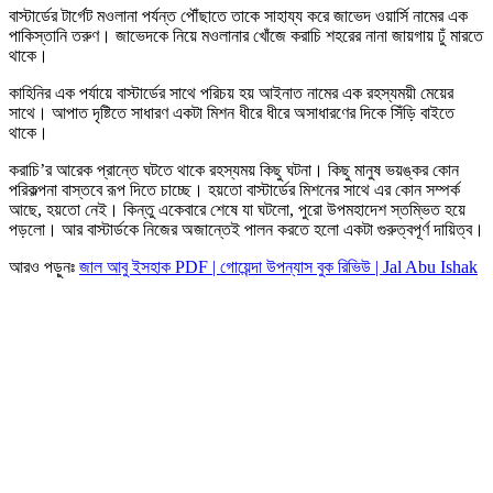
বাস্টার্ডের টার্গেট মওলানা পর্যন্ত পৌঁছাতে তাকে সাহায্য করে জাভেদ ওয়ার্সি নামের এক
পাকিস্তানি তরুণ। জাভেদকে নিয়ে মওলানার খোঁজে করাচি শহরের নানা জায়গায় ঢুঁ মারতে
থাকে।
কাহিনির এক পর্যায়ে বাস্টার্ডের সাথে পরিচয় হয় আইনাত নামের এক রহস্যময়ী মেয়ের
সাথে। আপাত দৃষ্টিতে সাধারণ একটা মিশন ধীরে ধীরে অসাধারণের দিকে সিঁড়ি বাইতে
থাকে।
করাচি’র আরেক প্রান্তে ঘটতে থাকে রহস্যময় কিছু ঘটনা। কিছু মানুষ ভয়ঙ্কর কোন
পরিকল্পনা বাস্তবে রূপ দিতে চাচ্ছে। হয়তো বাস্টার্ডের মিশনের সাথে এর কোন সম্পর্ক
আছে, হয়তো নেই। কিন্তু একেবারে শেষে যা ঘটলো, পুরো উপমহাদেশ স্তম্ভিত হয়ে
পড়লো। আর বাস্টার্ডকে নিজের অজান্তেই পালন করতে হলো একটা গুরুত্বপূর্ণ দায়িত্ব।
আরও পড়ুনঃ
জাল আবু ইসহাক PDF | গোয়েন্দা উপন্যাস বুক রিভিউ | Jal Abu Ishak