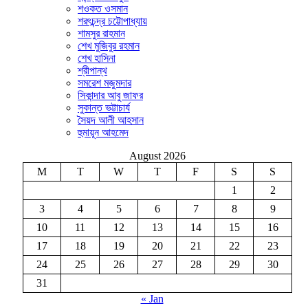
শওকত ওসমান
শরৎচন্দ্র চট্টোপাধ্যায়
শামসুর রাহমান
শেখ মুজিবুর রহমান
শেখ হাসিনা
শ্রীপান্থ
সমরেশ মজুমদার
সিকান্দার আবু জাফর
সুকান্ত ভট্টাচার্য
সৈয়দ আলী আহসান
হুমায়ূন আহমেদ
August 2026
M
T
W
T
F
S
S
1
2
3
4
5
6
7
8
9
10
11
12
13
14
15
16
17
18
19
20
21
22
23
24
25
26
27
28
29
30
31
« Jan