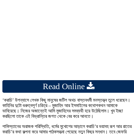
Read Online
‘করাচি’ উপন্যাসে লেখক কিছু মানুষের জটিল অথচ বাস্তবধর্মী মনস্তত্ত্ব তুলে ধরেছেন।
কাহিনির দুটো গুরুত্বপূর্ণ চরিত্র – মুজাহিদ আর ইসমাইলের কথোপকথন আমাকে
ভাবিয়েছে। নিজের অজান্তেই আমি মুজাহিদের সমব্যথী হয়ে উঠেছিলাম। খুব ইচ্ছা
করছিলো তাকে এই বিভ্রান্তির জগত থেকে বের করে আনতে।
পাকিস্তানের অরাজক পরিস্থিতি, ধর্মের মুখোশের আড়ালে করাচি’র ভয়াবহ রূপ আর রাতের
করাচি’র কথা কল্পনা করে আমার পাঠকসত্ত্বা পেয়েছে নতুন কিছুর সন্ধান। তবে জেফরি