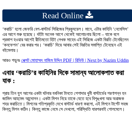
Read Online
‘করাচি’ হলো জেফরি বেগ-বাস্টার্ড সিরিজের প্রিক্যুয়েল। মানে, এটার কাহিনি ‘নেমেসিস’
এর আগে শুরু হয়েছে। বইটা অনেক আগে থেকেই আলোচনায় ছিলো – যাকে বলে
প্রকাশ হওয়ার আগেই রীতিমতো হিট! লেখক সাহেব এই সিরিজে একটা বিরতি টেনেছিলেন
‘কনফেশন’ বের করার পর। ‘করাচি’ দিয়ে আবার সেই বিরতির সমাপ্তি টেনেছেন এই
বইমেলায়।
আরও পড়ুনঃ
নেক্সট মোহাম্মদ নাজিম উদ্দিন PDF | রিভিউ | Next by Nazim Uddin
এবার ‘করাচি’র কাহিনির দিকে সামান্য আলোকপাত করা
যাক :
প্রায় তিন যুগ আগের একটা ঘটনার যবনিকা টানতে পেশাদার খুনী বাস্টার্ডের শরণাপন্ন হন
জামিল আহমেদ আন্দোলন। একটা মিশন নিয়ে তাকে যেতে হবে বিশৃঙ্খলা আর অরাজক
শহর করাচিতে। মিশনের গতিপ্রকৃতি দেখে বাস্টার্ড ধারণা করলো, এই মিশনে টার্গেট সহজ
কিন্তু মিশন কঠিন। কিন্তু কাজে নেমে সে দেখলো, পরিস্থিতি যারপরনাই গোলমেলে।