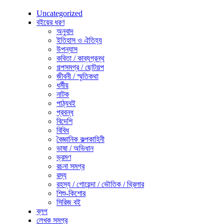
Uncategorized
বইয়ের ধরণ
অনুবাদ
ইতিহাস ও ঐতিহ্য
উপন্যাস
কবিতা / কাব্যগ্রন্থ
গল্পসমগ্র / ছোটগল্প
জীবনী / স্মৃতিকথা
ধর্মীয়
নাটক
পাঠ্যবই
প্রবন্ধ
বিদেশি
বিবিধ
বৈজ্ঞানিক কল্পকাহিনী
ভাষা / অভিধান
ভ্রমণ
রচনা সমগ্র
রম্য
রহস্য / গোয়েন্দা / ভৌতিক / থ্রিলার
শিশু-কিশোর
সিরিজ বই
ব্লগ
লেখক সমগ্র