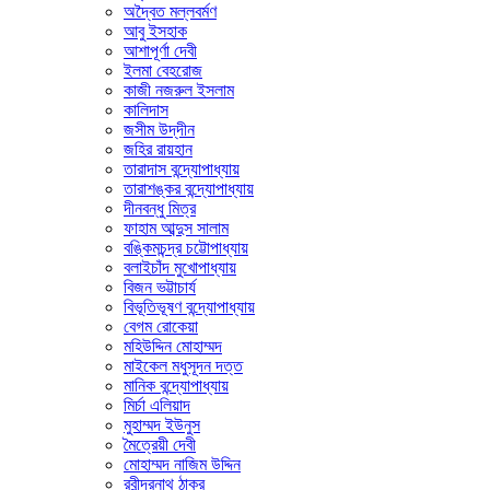
অদ্বৈত মল্লবর্মণ
আবু ইসহাক
আশাপূর্ণা দেবী
ইলমা বেহরোজ
কাজী নজরুল ইসলাম
কালিদাস
জসীম উদ্‌দীন
জহির রায়হান
তারাদাস বন্দ্যোপাধ্যায়
তারাশঙ্কর বন্দ্যোপাধ্যায়
দীনবন্ধু মিত্র
ফাহাম আব্দুস সালাম
বঙ্কিমচন্দ্র চট্টোপাধ্যায়
বলাইচাঁদ মুখোপাধ্যায়
বিজন ভট্টাচার্য
বিভূতিভূষণ বন্দ্যোপাধ্যায়
বেগম রোকেয়া
মহিউদ্দিন মোহাম্মদ
মাইকেল মধুসূদন দত্ত
মানিক বন্দ্যোপাধ্যায়
মির্চা এলিয়াদ
মুহাম্মদ ইউনুস
মৈত্রেয়ী দেবী
মোহাম্মদ নাজিম উদ্দিন
রবীন্দ্রনাথ ঠাকুর