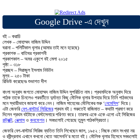
Google Drive -এ দেখুন
বই – করাচি
লেখক – মোহাম্মদ নাজিম উদ্দিন
ঘরানা – পলিটিকাল থৃলার (আমার তাই মনে হয়েছে)
প্রকাশক – বাতিঘর প্রকাশনী
প্রকাশকাল – অমর একুশে বই মেলা ২০১৫
পৃষ্ঠা – ৩১৮
প্রচ্ছদ – সিরাজুল ইসলাম নিউটন
মূল্য – ২৫০ টাকা
রিভিউ করেছেনঃ শুভাগত দীপ
বাংলা অনুবাদ জগতে মোহাম্মদ নাজিম উদ্দিন সুপরিচিত নাম। প্রথমদিকে অনুবাদ দিয়ে
পাঠক তাকে চিনলেও পরবর্তীতে দুর্দান্ত কিছু মৌলিক থৃলার উপহার দিয়ে তিনি পাঠকদের
মনে স্থায়ীভাবে জায়গা করে নেন। নাজিম সাহেবের মৌলিকের শুরু ‘
নেমেসিস
‘ দিয়ে।
এটা জেফরি
বেগ-বাস্টার্ড সিরিজের
প্রথম বই। শুরুতেই বাজিমাত – কথাটা প্রমাণ করে
দিলেন প্রথম বইটাকে বেস্টসেলারে পরিণত করে। তারপর একে একে এলো এই সিরিজের
কন্ট্রাক্ট
,
নেক্সাস
ও
কনফেশন
। সবগুলোই পেয়েছে তুমুল পাঠকপ্রিয়তা।
জেফরি বেগ-বাস্টার্ড সিরিজ ব্যতিত তিনি লিখেছেন জাল, ১৯৫২ : নিছক কোন সংখ্যা নয়
ও রবীন্দ্রনাথ এখানে কখনো খেতে আসেননি’র মতো বই। মৌলিক থৃলার হিসেবে সবগুলোই