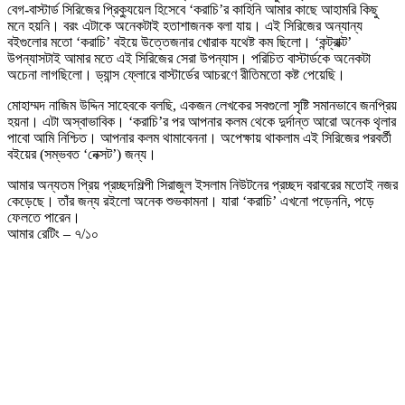
বেগ-বাস্টার্ড সিরিজের প্রিক্যুয়েল হিসেবে ‘করাচি’র কাহিনি আমার কাছে আহামরি কিছু
মনে হয়নি। বরং এটাকে অনেকটাই হতাশাজনক বলা যায়। এই সিরিজের অন্যান্য
বইগুলোর মতো ‘করাচি’ বইয়ে উত্তেজনার খোরাক যথেষ্ট কম ছিলো। ‘কন্ট্রাক্ট’
উপন্যাসটাই আমার মতে এই সিরিজের সেরা উপন্যাস। পরিচিত বাস্টার্ডকে অনেকটা
অচেনা লাগছিলো। ড্যান্স ফ্লোরে বাস্টার্ডের আচরণে রীতিমতো কষ্ট পেয়েছি।
মোহাম্মদ নাজিম উদ্দিন সাহেবকে বলছি, একজন লেখকের সবগুলো সৃষ্টি সমানভাবে জনপ্রিয়
হয়না। এটা অস্বাভাবিক। ‘করাচি’র পর আপনার কলম থেকে দুর্দান্ত আরো অনেক থৃলার
পাবো আমি নিশ্চিত। আপনার কলম থামাবেননা। অপেক্ষায় থাকলাম এই সিরিজের পরবর্তী
বইয়ের (সম্ভবত ‘নেক্সট’) জন্য।
আমার অন্যতম প্রিয় প্রচ্ছদশিল্পী সিরাজুল ইসলাম নিউটনের প্রচ্ছদ বরাবরের মতোই নজর
কেড়েছে। তাঁর জন্য রইলো অনেক শুভকামনা। যারা ‘করাচি’ এখনো পড়েননি, পড়ে
ফেলতে পারেন।
আমার রেটিং – ৭/১০