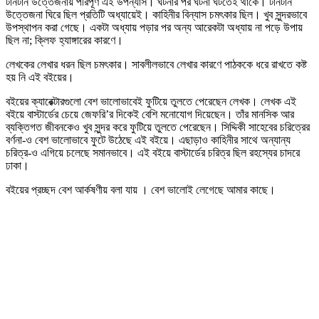
টানটান উত্তেজনায় পরিপূর্ণ এই উপন্যাস। ঘটনার পর ঘটনা ঘটতেই থাকে। টানটান
উত্তেজনা ঘিরে ছিল প্রতিটি অধ্যায়েই। কাহিনীর বিন্যাস চমৎকার ছিল। খুব সুন্দরভাবে
উপস্থাপন করা গেছে। একটা অধ্যায় পড়ার পর অন্য আরেকটা অধ্যায় না পড়ে উপায়
ছিল না; ক্লিফ হ্যাঙ্গারের কারণে।
লেখকের লেখার ধরন ছিল চমৎকার। সাবলীলভাবে লেখার কারণে পাঠককে ধরে রাখতে কষ্ট
হয় নি এই বইয়ের।
বইয়ের ক্যারেক্টারগুলো বেশ ভালোভাবেই ফুটিয়ে তুলতে পেরেছেন লেখক। লেখক এই
বইয়ে বাস্টার্ডের চেয়ে জেফরি’র দিকেই বেশি মনোযোগ দিয়েছেন। তাঁর মানসিক আর
ব্যক্তিগত জীবনকেও খুব সুন্দর করে ফুটিয়ে তুলতে পেরেছেন। সিদ্দিকী সাহেবের চরিত্রের
বর্ণনা-ও বেশ ভালোভাবে ফুটে উঠেছে এই বইয়ে। এছাড়াও কাহিনীর সাথে অন্যান্য
চরিত্র-ও এগিয়ে চলেছে সমানভাবে। এই বইয়ে বাস্টার্ডের চরিত্র ছিল রহস্যের চাদরে
ঢাকা।
বইয়ের প্রচ্ছদ বেশ আর্কষণীয় বলা যায় । বেশ ভালোই লেগেছে আমার কাছে।