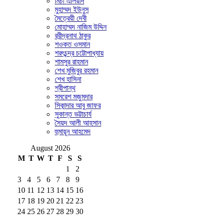
মির্চা এলিয়াদ
মুহাম্মদ ইউনুস
মৈত্রেয়ী দেবী
মোহাম্মদ নাজিম উদ্দিন
রবীন্দ্রনাথ ঠাকুর
শওকত ওসমান
শরৎচন্দ্র চট্টোপাধ্যায়
শামসুর রাহমান
শেখ মুজিবুর রহমান
শেখ হাসিনা
শ্রীপান্থ
সমরেশ মজুমদার
সিকান্দার আবু জাফর
সুকান্ত ভট্টাচার্য
সৈয়দ আলী আহসান
হুমায়ূন আহমেদ
August 2026
M
T
W
T
F
S
S
1
2
3
4
5
6
7
8
9
10
11
12
13
14
15
16
17
18
19
20
21
22
23
24
25
26
27
28
29
30