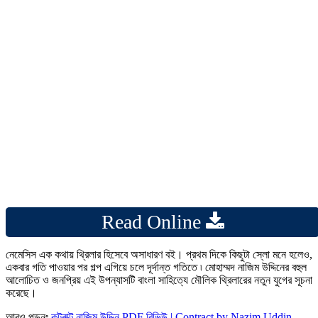
Read Online
নেমেসিস এক কথায় থ্রিলার হিসেবে অসাধারণ বই। প্রথম দিকে কিছুটা স্লো মনে হলেও,
একবার গতি পাওয়ার পর গল্প এগিয়ে চলে দূর্দান্ত গতিতে ৷ মোহাম্মদ নাজিম উদ্দিনের বহুল
আলোচিত ও জনপ্রিয় এই উপন্যাসটি বাংলা সাহিত্যে মৌলিক থ্রিলারের নতুন যুগের সূচনা
করেছে।
আরও পড়ুনঃ
কন্ট্রাক্ট নাজিম উদ্দিন PDF রিভিউ | Contract by Nazim Uddin