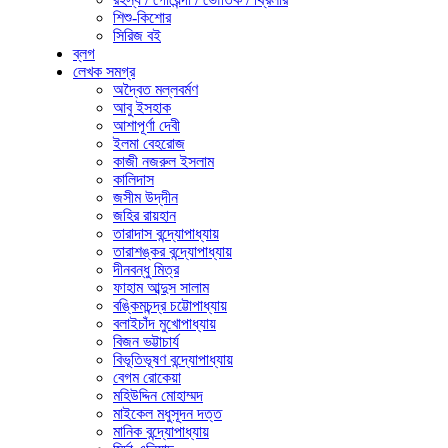
শিশু-কিশোর
সিরিজ বই
ব্লগ
লেখক সমগ্র
অদ্বৈত মল্লবর্মণ
আবু ইসহাক
আশাপূর্ণা দেবী
ইলমা বেহরোজ
কাজী নজরুল ইসলাম
কালিদাস
জসীম উদ্‌দীন
জহির রায়হান
তারাদাস বন্দ্যোপাধ্যায়
তারাশঙ্কর বন্দ্যোপাধ্যায়
দীনবন্ধু মিত্র
ফাহাম আব্দুস সালাম
বঙ্কিমচন্দ্র চট্টোপাধ্যায়
বলাইচাঁদ মুখোপাধ্যায়
বিজন ভট্টাচার্য
বিভূতিভূষণ বন্দ্যোপাধ্যায়
বেগম রোকেয়া
মহিউদ্দিন মোহাম্মদ
মাইকেল মধুসূদন দত্ত
মানিক বন্দ্যোপাধ্যায়