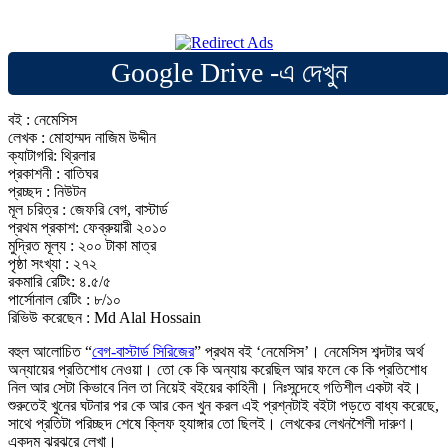
Google Drive -এ দেখুন
বই : নেমেসিস
লেখক : মোহাম্মদ নাজিম উদ্দীন
ক্যাটাগরি: থ্রিলার
প্রকাশনী : বাতিঘর
প্রচ্ছদ : নিউটন
মূল চরিত্র : জেফরি বেগ, বাস্টার্ড
প্রথম প্রকাশ: ফেব্রুয়ারী ২০১০
মুদ্রিত মূল্য : ২০০ টাকা মাত্র
পৃষ্ঠা সংখ্যা : ২৭২
রকমারি রেটিং: ৪.৫/৫
পার্সোনাল রেটিং : ৮/১০
রিভিউ করেছেন : Md Alal Hossain
বহুল আলোচিত “
বেগ-বাস্টার্ড সিরিজের
” প্রথম বই ‘নেমেসিস’। নেমেসিস শব্দটার অর্থ
অন্যায়ের প্রতিশোধ নেওয়া। তো কে কি অন্যায় করেছিল আর ফলে কে কি প্রতিশোধ
নিল আর সেটা কিভাবে নিল তা নিয়েই বইয়ের কাহিনী। নিঃসন্দেহে গতিশীল একটা বই।
শুরুতেই খুনের ঘটনার পর কে আর কেন খুন করল এই প্রশ্নটাই বইটা পড়তে বাধ্য করেছে,
সাথে প্রতিটা পরিচ্ছদ শেষে ক্লিফ হ্যাঙ্গার তো ছিলই। লেখকের লেখনশৈলী দারুণ।
একদম ঝরঝরে লেখা।