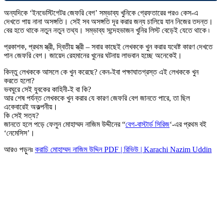
অন্যদিকে ‘ইনভেস্টিগেটর জেফরি বেগ’ সম্ভাব্য খুনিকে গ্রেফতারের পরও কেস-এ
দেখতে পায় নানা অসঙ্গতি। সেই সব অসঙ্গতি দূর করার জন্য চালিয়ে যান নিজের তদন্ত।
বের হতে থাকে নতুন নতুন তথ্য। সম্ভাব্য সন্দেহভাজন খুনির লিস্ট বেড়েই যেতে থাকে ৷
প্রকাশক, প্রথম স্ত্রী, দ্বিতীয় স্ত্রী – সবার কাছেই লেখককে খুন করার যথেষ্ট কারণ দেখতে
পান জেফরি বেগ। জায়েদ রেহমানের খুনের ঘটনায় লাভবান হচ্ছে অনেকেই।
কিন্তু লেখককে আসলে কে খুন করেছে? কেন-ইবা পক্ষাঘাতগ্রস্ত এই লেখককে খুন
করতে হলো?
ভবঘুরে সেই যুবকের কাহিনী-ই বা কি?
আর শেষ পর্যন্ত লেখককে খুন করার যে কারণ জেফরি বেগ জানতে পারে, তা ছিল
একেবারেই অকল্পনীয়।
কি সেই সত্য?
জানতে হলে পড়ে ফেলুন মোহাম্মদ নাজিম উদ্দীনের “
বেগ-বাস্টার্ড সিরিজ
‘-এর প্রথম বই
‘নেমেসিস’।
আরও পড়ুনঃ
করাচি মোহাম্মদ নাজিম উদ্দিন PDF | রিভিউ | Karachi Nazim Uddin