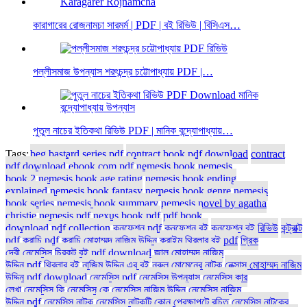
কারাগারের রোজনামচা সারমর্ম | PDF | বই রিভিউ | বিসিএস…
পল্লীসমাজ উপন্যাস শরৎচন্দ্র চট্টোপাধ্যায় PDF |…
পুতুল নাচের ইতিকথা রিভিউ PDF | মানিক বন্দ্যোপাধ্যায়…
Tags:
beg bastard series pdf
contract book pdf download
contract
pdf download
ebook com pdf
nemesis book
nemesis
book 2
nemesis book age rating
nemesis book ending
explained
nemesis book fantasy
nemesis book genre
nemesis
book series
nemesis book summary
nemesis novel by agatha
christie
nemesis pdf
nexus book pdf
pdf book
download
pdf collection
কনফেশন pdf
কনফেশন বই
কনফেশন বই রিভিউ
কন্ট্রাক্ট
pdf
করাচি pdf
করাচি মোহাম্মদ নাজিম উদ্দিন
ক্রাইম থ্রিলার বই pdf
গ্রিক
দেবী নেমেসিস
চিরকুট বই pdf download
জাল মোহাম্মদ নাজিম
উদ্দিন pdf
থ্রিলার বই
নাজিম উদ্দিন এর বই
নুরুল মোমেনের নাটক
নেক্সাস মোহাম্মদ নাজিম
উদ্দিন pdf download
নেমেসিস pdf
নেমেসিস উপন্যাস
নেমেসিস কার
লেখা
নেমেসিস কি
নেমেসিস কে
নেমেসিস নাজিম উদ্দিন
নেমেসিস নাজিম
উদ্দিন pdf
নেমেসিস নাটক
নেমেসিস নাটকটি কোন প্রেক্ষাপটে রচিত
নেমেসিস নাটকের