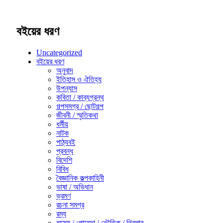
বইয়ের ধরণ
Uncategorized
বইয়ের ধরণ
অনুবাদ
ইতিহাস ও ঐতিহ্য
উপন্যাস
কবিতা / কাব্যগ্রন্থ
গল্পসমগ্র / ছোটগল্প
জীবনী / স্মৃতিকথা
ধর্মীয়
নাটক
পাঠ্যবই
প্রবন্ধ
বিদেশি
বিবিধ
বৈজ্ঞানিক কল্পকাহিনী
ভাষা / অভিধান
ভ্রমণ
রচনা সমগ্র
রম্য
রহস্য / গোয়েন্দা / ভৌতিক / থ্রিলার