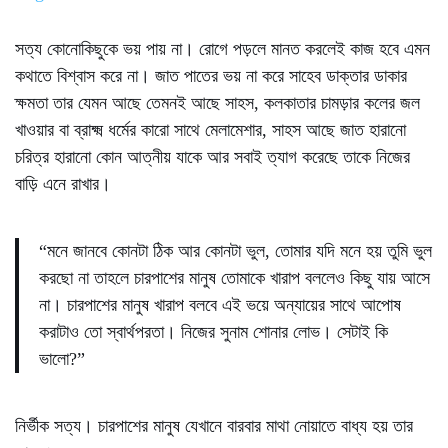
সত্য কোনোকিছুকে ভয় পায় না। রোগে পড়লে মানত করলেই কাজ হবে এমন
কথাতে বিশ্বাস করে না। জাত পাতের ভয় না করে সাহেব ডাক্তার ডাকার
ক্ষমতা তার যেমন আছে তেমন‌ই আছে সাহস, কলকাতার চামড়ার কলের জল
খাওয়ার বা ব্রাক্ষ্ম ধর্মের কারো সাথে মেলামেশার, সাহস আছে জাত হারানো
চরিত্র হারানো কোন আত্নীয় যাকে আর সবাই ত্যাগ করেছে তাকে নিজের
বাড়ি এনে রাখার।
“মনে জানবে কোনটা ঠিক আর কোনটা ভুল, তোমার যদি মনে হয় তুমি ভুল
করছো না তাহলে চারপাশের মানুষ তোমাকে খারাপ বললেও কিছু যায় আসে
না। চারপাশের মানুষ খারাপ বলবে এই ভয়ে অন্যায়ের সাথে আপোষ
করাটাও তো স্বার্থপরতা। নিজের সুনাম শোনার লোভ। সেটাই কি
ভালো?”
নির্ভীক সত্য। চারপাশের মানুষ যেখানে বারবার মাথা নোয়াতে বাধ্য হয় তার