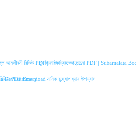
্ত আত্মজীবনী রিভিউ PDF | সারমর্ম সংক্ষেপ |…
সুবর্ণলতা উপন্যাস আলোচনা PDF | Subarnalata 