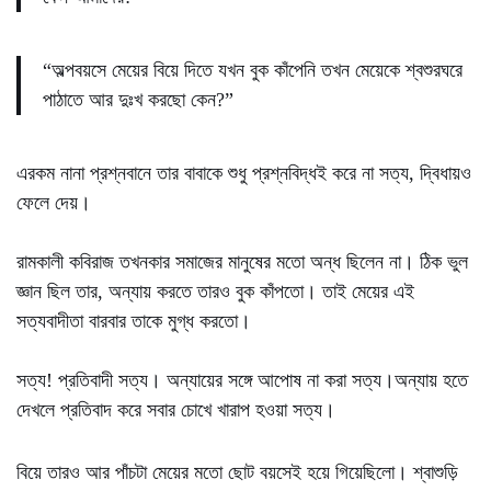
“অল্পবয়সে মেয়ের বিয়ে দিতে যখন বুক কাঁপেনি তখন মেয়েকে শ্বশুরঘরে
পাঠাতে আর দুঃখ করছো কেন?”
এরকম নানা প্রশ্নবানে তার বাবাকে শুধু প্রশ্নবিদ্ধ‌ই করে না সত্য, দ্বিধায়‌ও
ফেলে দেয়।
রামকালী কবিরাজ তখনকার সমাজের মানুষের মতো অন্ধ ছিলেন না। ঠিক ভুল
জ্ঞান ছিল তার, অন্যায় করতে তার‌ও বুক কাঁপতো। তাই মেয়ের এই
সত্যবাদীতা বারবার তাকে মুগ্ধ করতো‌।
সত্য! প্রতিবাদী সত্য। অন্যায়ের সঙ্গে আপোষ না করা সত্য।অন্যায় হতে
দেখলে প্রতিবাদ করে সবার চোখে খারাপ হ‌ওয়া সত্য।
বিয়ে তার‌ও আর পাঁচটা মেয়ের মতো ছোট বয়সেই হয়ে গিয়েছিলো। শ্বাশুড়ি