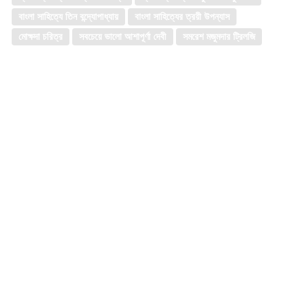
বাংলা সাহিত্যে তিন বন্দ্যোপাধ্যায়
বাংলা সাহিত্যের ত্রয়ী উপন্যাস
মোক্ষদা চরিত্র
সবচেয়ে ভালো আশাপূর্ণা দেবী
সমরেশ মজুমদার ট্রিলজি