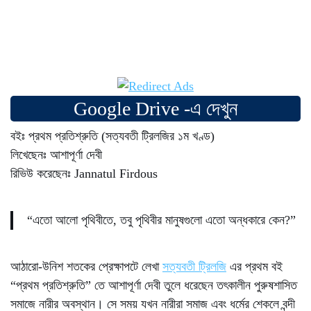
Google Drive -এ দেখুন
বইঃ প্রথম প্রতিশ্রুতি (সত্যবতী ট্রিলজির ১ম খণ্ড)
লিখেছেনঃ আশাপূর্ণা দেবী
রিভিউ করেছেনঃ Jannatul Firdous
“এতো আলো পৃথিবীতে, তবু পৃথিবীর মানুষগুলো এতো অন্ধকারে কেন?”
আঠারো-উনিশ শতকের প্রেক্ষাপটে লেখা
সত্যবতী ট্রিলজি
এর প্রথম বই
“প্রথম প্রতিশ্রুতি” তে আশাপূর্ণা দেবী তুলে ধরেছেন তৎকালীন পুরুষশাসিত
সমাজে নারীর অবস্থান। সে সময় যখন নারীরা সমাজ এবং ধর্মের শেকলে বন্দী