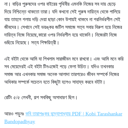
না। বাড়ির পুরুষদের ওপর বাইরের পৃথিবীর এমনকি নিজের সব দায় ছেড়ে
দিয়ে নিশ্চিন্তে থাকতো তারা। যদি কখনো সেই পুরুষ দায়িত্ব থেকে পালিয়ে
যায় তাহলে গলায় দড়ি দেয়া ছাড়া কোন উপায়ই থাকবে না পরনির্ভরশীল সেই
জীবদের। সেখানে সেই ভয়ঙ্কর জটিল সমাজে সত্য সবার বিরুপ হয়ে নিজের
দায়িত্ব নিজে নিয়েছে,কারো ওপর নির্ভরশীল হয়ে থাকেনি। নিজেরটা নিজে
গুছিয়ে নিয়েছে। সত্য শিক্ষয়িত্রী।
এই ব‌ইটা থেকে আমি যা শিখলাম সারাজীবন মনে রাখবো। এবং আমি মনে করি
সব মেয়েদেরই এই ব‌ইটা টিন‌এজেই পড়ে ফেলা উচিত। যদিও তখনকার
সমাজ আর এখনকার সমাজ অনেক আলাদা তারপরেও জীবন সম্পর্কে নিজের
অধিকার সম্পর্কে সচেতন হতে কিছুটা হলেও সাহায্য করবে ব‌ইটা।
রেটিং ৫/৫ লেখনী, গল্প সবকিছু অসাধারণ ছিল।
আরও পড়ুনঃ
কবি তারাশঙ্কর বন্দ্যোপাধ্যায় PDF | Kobi Tarashankar
Bandopadhyay