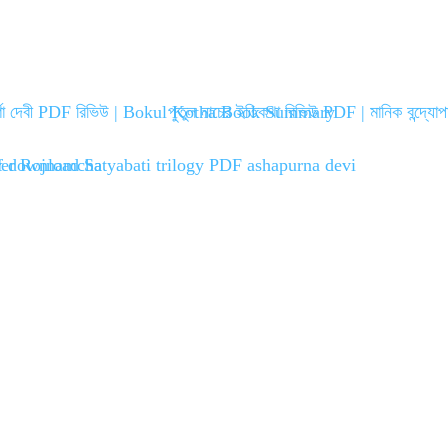
ূর্ণা দেবী PDF রিভিউ | Bokul Kotha Book Summary
পুতুল নাচের ইতিকথা রিভিউ PDF | মানিক বন্দ্যোপ