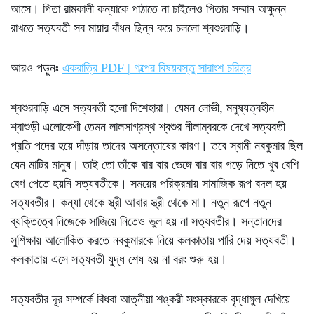
আসে। পিতা রামকালী কন্যাকে পাঠাতে না চাইলেও পিতার সম্মান অক্ষুন্ন
রাখতে সত্যবতী সব মায়ার বাঁধন ছিন্ন করে চললো শ্বশুরবাড়ি।
আরও পড়ুনঃ
একরাত্রি PDF | গল্পের বিষয়বস্তু সারাংশ চরিত্র
শ্বশুরবাড়ি এসে সত্যবতী হলো দিশেহারা। যেমন লোভী, মনুষ্যত্বহীন
শ্বাশুড়ী এলোকেশী তেমন লালসাগ্রস্থ শ্বশুর নীলাম্বরকে দেখে সত্যবতী
প্রতি পদের হয়ে দাঁড়ায় তাদের অসন্তোষের কারণ। তবে স্বামী নবকুমার ছিল
যেন মাটির মানুষ। তাই তো তাঁকে বার বার ভেঙ্গে বার বার গড়ে নিতে খুব বেশি
বেগ পেতে হয়নি সত্যবতীকে। সময়ের পরিক্রমায় সামাজিক রূপ বদল হয়
সত্যবতীর। কন্যা থেকে স্ত্রী আবার স্ত্রী থেকে মা। নতুন রূপে নতুন
ব্যক্তিত্বে নিজেকে সাজিয়ে নিতেও ভুল হয় না সত্যবতীর। সন্তানদের
সুশিক্ষায় আলোকিত করতে নবকুমারকে নিয়ে কলকাতায় পারি দেয় সত্যবতী।
কলকাতায় এসে সত্যবতী যুদ্ধ শেষ হয় না বরং শুরু হয়।
সত্যবতীর দূর সম্পর্কে বিধবা আত্নীয়া শঙ্করী সংস্কারকে বৃদ্ধাঙ্গুল দেখিয়ে