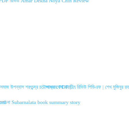
ok
r
ীসমাজ উপন্যাস শরৎচন্দ্র চট্টোপাধ্যায় PDF |…
আমার দেখা নয়াচীন রিভিউ পিডিএফ | শেখ মুজিবুর 