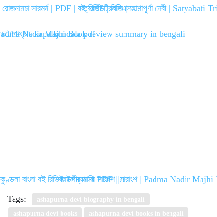
র রোজনামচা সারমর্ম | PDF | বই রিভিউ | বিসিএস…
সত্যবতী ট্রিলজি | আশাপূর্ণা দেবী | Satyabati
কুণ্ডলা বাংলা বই রিভিউ উপন্যাসের সারাংশ |…
পদ্মানদীর মাঝি PDF | সারাংশ | Padma Nadir Maj
Tags:
ashapurna devi biography in bengali
ashapurna devi books
ashapurna devi books in bengali