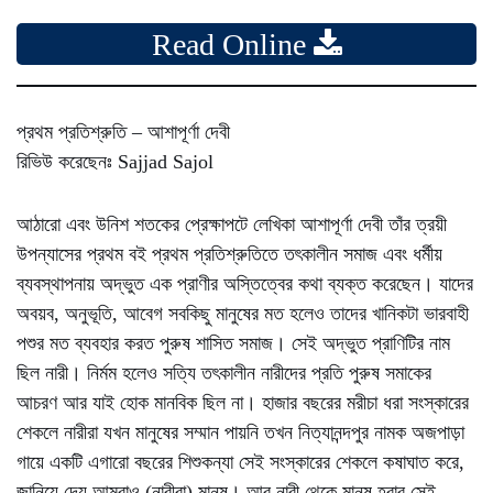
Read Online
প্রথম প্রতিশ্রুতি – আশাপূর্ণা দেবী
রিভিউ করেছেনঃ Sajjad Sajol
আঠারো এবং উনিশ শতকের প্রেক্ষাপটে লেখিকা আশাপূর্ণা দেবী তাঁর ত্রয়ী
উপন্যাসের প্রথম বই প্রথম প্রতিশ্রুতিতে তৎকালীন সমাজ এবং ধর্মীয়
ব্যবস্থাপনায় অদ্ভুত এক প্রাণীর অস্তিত্বের কথা ব্যক্ত করেছেন। যাদের
অবয়ব, অনুভূতি, আবেগ সবকিছু মানুষের মত হলেও তাদের খানিকটা ভারবাহী
পশুর মত ব্যবহার করত পুরুষ শাসিত সমাজ। সেই অদ্ভুত প্রাণিটির নাম
ছিল নারী। নির্মম হলেও সত্যি তৎকালীন নারীদের প্রতি পুরুষ সমাকের
আচরণ আর যাই হোক মানবিক ছিল না। হাজার বছরের মরীচা ধরা সংস্কারের
শেকলে নারীরা যখন মানুষের
সম্মান পায়নি তখন নিত্যানন্দপুর নামক অজপাড়া
গায়ে একটি এগারো বছরের শিশুকন্যা সেই সংস্কারের শেকলে কষাঘাত করে,
জানিয়ে দেয় আমরাও (নারীরা) মানুষ। আর নারী থেকে মানুষ হবার সেই