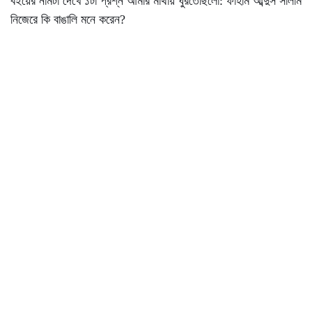
বইয়ের নামটা দেখে ১টা প্রশ্ন আমার মাথায় ঘুরতেছিলো: ফাহাম আব্দুস সালাম
নিজেরে কি বাঙালি মনে করেন?