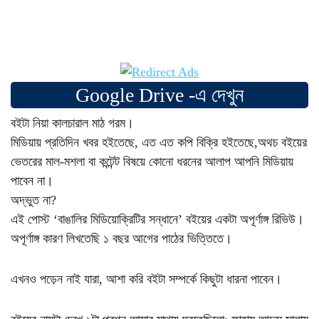
Google Drive -এ দেখুন
বইটা নিয়া কালচারাল মাঠ গরম।
মিডিয়ায় প্রতিদিন খবর হইতেছে, এত এত কপি বিক্রি হইতেছে,অথচ বইয়ের
ভেতরের মাল-মশলা বা কন্টেন্ট বিষয়ে কোনো ধরনের আলাপ আপনি মিডিয়ায়
পাবেন না।
অদ্ভুত না?
এই পোস্ট ‘বাঙালির মিডিয়োক্রিটির সন্ধানে’ বইয়ের একটা অপূর্ণাঙ্গ রিভিউ।
অপূর্ণাঙ্গ কারণ লিখতেছি ১ বছর আগের পাঠের ভিত্তিতে।
এখনও পড়েন নাই যারা, আশা করি বইটা সম্পর্কে কিছুটা ধারনা পাবেন।