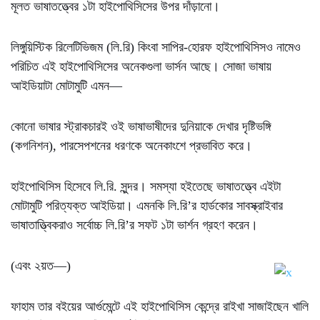
মূলত ভাষাতত্ত্বের ১টা হাইপোথিসিসের উপর দাঁড়ানো।
লিঙ্গুয়িস্টিক রিলেটিভিজম (লি.রি) কিংবা সাপির-হোরফ হাইপোথিসিসও নামেও
পরিচিত এই হাইপোথিসিসের অনেকগুলা ভার্সন আছে। সোজা ভাষায়
আইডিয়াটা মোটামুটি এমন—
কোনো ভাষার স্ট্রাকচারই ওই ভাষাভাষীদের দুনিয়াকে দেখার দৃষ্টিভঙ্গি
(কগনিশন), পারসেপশনের ধরণকে অনেকাংশে প্রভাবিত করে।
হাইপোথিসিস হিসেবে লি.রি. সুন্দর। সমস্যা হইতেছে ভাষাতত্ত্বে এইটা
মোটামুটি পরিত্যক্ত আইডিয়া। এমনকি লি.রি’র হার্ডকোর সাবস্ক্রাইবার
ভাষাতাত্ত্বিকরাও সর্বোচ্চ লি.রি’র সফট ১টা ভার্শন গ্রহণ করেন।
(এবং ২য়ত—)
ফাহাম তার বইয়ের আর্গুমেন্টে এই হাইপোথিসিস কেন্দ্রে রাইখা সাজাইছেন খালি