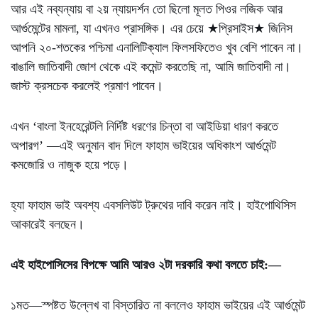
আর এই নব্যন্যায় বা ২য় ন্যায়দর্শন তো ছিলো মূলত পিওর লজিক আর
আর্গুমেন্টের মামলা, যা এখনও প্রাসঙ্গিক। এর চেয়ে ★প্রিসাইস★ জিনিস
আপনি ২০-শতকের পশ্চিমা এনালিটিক্যাল ফিলসফিতেও খুব বেশি পাবেন না।
বাঙালি জাতিবাদী জোশ থেকে এই কমেন্ট করতেছি না, আমি জাতিবাদী না।
জাস্ট ক্রসচেক করলেই প্রমাণ পাবেন।
এখন ‘বাংলা ইনহেরেন্টলি নির্দিষ্ট ধরণের চিন্তা বা আইডিয়া ধারণ করতে
অপারগ’ —এই অনুমান বাদ দিলে ফাহাম ভাইয়ের অধিকাংশ আর্গুমেন্ট
কমজোরি ও নাজুক হয়ে পড়ে।
হ্যা ফাহাম ভাই অবশ্য এবসলিউট ট্রুথের দাবি করেন নাই। হাইপোথিসিস
আকারেই বলছেন।
এই হাইপোসিসের বিপক্ষে আমি আরও ২টা দরকারি কথা বলতে চাই:—
১মত—স্পষ্টত উল্লেখ বা বিস্তারিত না বললেও ফাহাম ভাইয়ের এই আর্গুমেন্ট