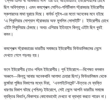
‘স্লেভ এলিট বা অভিজাত দাস’ এর এই আইডিয়াটাই ইউরোপীয়দের চোখে
ছিল অবিশ্বাস্য। এমন কমপ্লেক্স সোশিও-পলিটিকাল স্ট্রাকচার ইউরোপীয়
স্কলারদের মাথা ঘুরায়ে দিছে। বার্নার্ড লুইস-এর মতো অনেকের মনে হইছে
‘এ পিকুলিয়ার সোশ্যাল স্ট্রাকচার অফ মুসলিম সোসাইটি’। ইউরোপীয় চোখে
এইটা পিকুলিয়ার ঠেকছে। অথচ এশিয়ার ইতিহাসে কিন্তু এইটা ছিল খুবই
কমন।
কমপ্লেক্স স্ট্রাকচারের ভারতীয় সমাজরে ইউরোপীয় ফিউডালিজমের লেন্সে
দেখতে গেলে গড়বড় হয়।
ফলে ইউরোপীয় (তাও পশ্চিম ইউরোপীয়। পূর্ব ইউরোপে—বিশেষত বলকান
অঞ্চলে—কিন্তু আবার অনেকখানি আলাদা চেহারা ছিল!) ফিউডালিজম থেকে
বুর্জোয়া পুজির বিকাশের মধ্যে দিয়া, ‘এনলাইটেনমেন্ট’-উত্তর যে ব্যক্তি
ধারণার বিকাশ ঘটছে (পশ্চিম) ইউরোপে, সেই লেন্সে আপনি ভারতীয় সমাজে
ব্যক্তির বিবর্তন,/বিকাশরে কোনোভাবেই দেখতে বা ব্যাখ্যা করতে পারেন না।