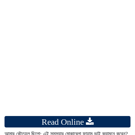
Read Online
আমার কৌতূহল ছিলো: এই সমস্যার মোকাবেলা ফাহাম ভাই ক্যামনে করেন?