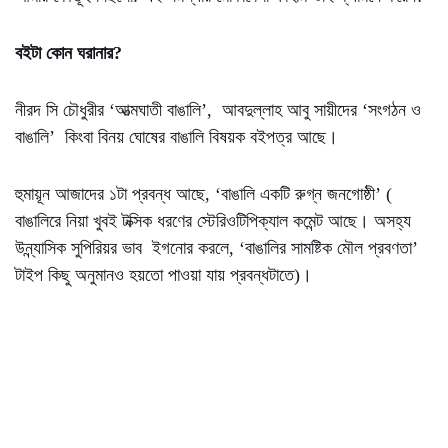
বইটা কোন ঘরানার?
নীরদ সি চৌধুরীর ‘আত্মঘাতী বাঙালি’, আবদুল্লাহ আবু সায়ীদের ‘সংগঠন ও
বাঙালি’ কিংবা বিনয় ঘোষের বাঙালি বিষয়ক বইপত্র আছে।
হুমায়ূন আজাদের ১টা প্রবন্ধ আছে, ‘বাঙালি একটি রুগ্ন জনগোষ্ঠী’ (
বাঙালিরে নিয়া খুবই টক্সিক ধরণের স্টেরিওটিপিক্যাল কমেন্ট আছে। অসহ্য
উন্ন্যাসিক সুপিরিয়র ভাব ইগনোর করলে, ‘বাঙালির সামষ্টিক মৌল প্রবণতা’
টাইপ কিছু অনুমানও হয়তো পাওয়া যায় প্রবন্ধটাতে)।