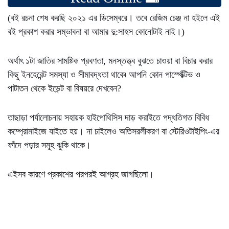
(বই রচনা শেষ করছি ২০২১ এর ডিসেম্বরে। তবে রেজিম চেঞ্জ না হইলে এই
বই প্রকাশ করার সম্ভাবনা বা আমার দু:সাহস কোনোটাই নাই।)
অর্থাৎ ১টা জাতির সামষ্টিক প্রবণতা, মনস্তত্ত্ব বুঝতে চাওয়া বা বিচার করার
কিছু ইনহেরেন্ট সমস্যা ও সীমাবদ্ধতা থাকে৷ আপনি কোন পার্স্পেক্টিভ ও
পাটাতন থেকে ইভেন্ট বা বিষয়রে দেখবেন?
তাছাড়া পর্যালোচনায় সহায়ক হাইপোথিসিস দাড় করাইতে পদ্ধতিগত বিবিধ
কম্প্রোমাইজে যাইতে হয়। না চাইলেও অতিসরলীকরণ বা স্টেরিওটাইপিং-এর
ফাঁদে পড়ার সমূহ ঝুকি থাকে।
এইসব কারণে প্রকাশের পরপরই আগ্রহ জাগছিলো।