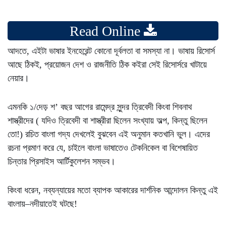
Read Online
আদতে, এইটা ভাষার ইনহেরেন্ট কোনো দূর্বলতা বা সমস্যা না। ভাষায় রিসোর্স
আছে ঠিকই, প্রয়োজন দেশ ও রাজনীতি ঠিক কইরা সেই রিসোর্সরে খাটায়ে
নেয়ার।
এমনকি ১/দেড় শ’ বছর আগের রামেন্দ্র সুন্দর ত্রিবেদী কিংবা শিবনাথ
শাস্ত্রীদের ( যদিও ত্রিবেদী বা শাস্ত্রীরা ছিলেন সংখ্যায় অল্প, কিন্তু ছিলেন
তো!) রচিত বাংলা গদ্য দেখলেই বুঝবেন এই অনুমান কতখানি ভুল। এদের
রচনা প্রমাণ করে যে, চাইলে বাংলা ভাষাতেও টেকনিকেল বা বিশেষায়িত
চিন্তার প্রিসাইস আর্টিকুলেশন সম্ভব।
কিংবা ধরেন, নব্যন্যায়ের মতো ব্যাপক আকারের দার্শনিক আন্দোলন কিন্তু এই
বাংলায়–নদীয়াতেই ঘটছে!