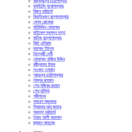
বঙ্কিমচন্দ্র চট্টোপাধ্যায়
বলাইচাঁদ মুখোপাধ্যায়
বিজন ভট্টাচার্য
বিভূতিভূষণ বন্দ্যোপাধ্যায়
বেগম রোকেয়া
মহিউদ্দিন মোহাম্মদ
মাইকেল মধুসূদন দত্ত
মানিক বন্দ্যোপাধ্যায়
মির্চা এলিয়াদ
মুহাম্মদ ইউনুস
মৈত্রেয়ী দেবী
মোহাম্মদ নাজিম উদ্দিন
রবীন্দ্রনাথ ঠাকুর
শওকত ওসমান
শরৎচন্দ্র চট্টোপাধ্যায়
শামসুর রাহমান
শেখ মুজিবুর রহমান
শেখ হাসিনা
শ্রীপান্থ
সমরেশ মজুমদার
সিকান্দার আবু জাফর
সুকান্ত ভট্টাচার্য
সৈয়দ আলী আহসান
হুমায়ূন আহমেদ