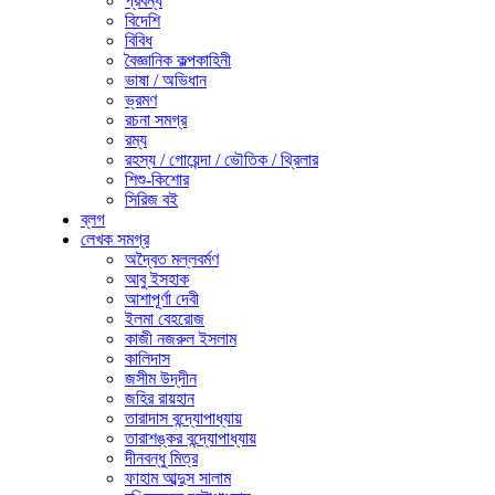
প্রবন্ধ
বিদেশি
বিবিধ
বৈজ্ঞানিক কল্পকাহিনী
ভাষা / অভিধান
ভ্রমণ
রচনা সমগ্র
রম্য
রহস্য / গোয়েন্দা / ভৌতিক / থ্রিলার
শিশু-কিশোর
সিরিজ বই
ব্লগ
লেখক সমগ্র
অদ্বৈত মল্লবর্মণ
আবু ইসহাক
আশাপূর্ণা দেবী
ইলমা বেহরোজ
কাজী নজরুল ইসলাম
কালিদাস
জসীম উদ্‌দীন
জহির রায়হান
তারাদাস বন্দ্যোপাধ্যায়
তারাশঙ্কর বন্দ্যোপাধ্যায়
দীনবন্ধু মিত্র
ফাহাম আব্দুস সালাম