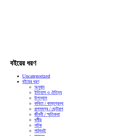
বইয়ের ধরণ
Uncategorized
বইয়ের ধরণ
অনুবাদ
ইতিহাস ও ঐতিহ্য
উপন্যাস
কবিতা / কাব্যগ্রন্থ
গল্পসমগ্র / ছোটগল্প
জীবনী / স্মৃতিকথা
ধর্মীয়
নাটক
পাঠ্যবই