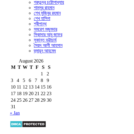
শরৎচন্দ্র চট্টোপাধ্যায়
শামসুর রাহমান
শেখ মুজিবুর রহমান
শেখ হাসিনা
শ্রীপান্থ
সমরেশ মজুমদার
সিকান্দার আবু জাফর
সুকান্ত ভট্টাচার্য
সৈয়দ আলী আহসান
হুমায়ূন আহমেদ
August 2026
M
T
W
T
F
S
S
1
2
3
4
5
6
7
8
9
10
11
12
13
14
15
16
17
18
19
20
21
22
23
24
25
26
27
28
29
30
31
« Jan