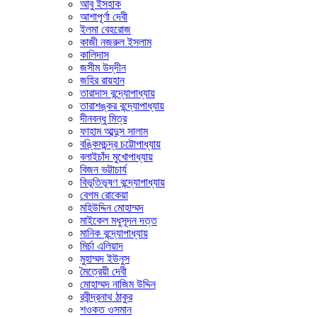
আবু ইসহাক
আশাপূর্ণা দেবী
ইলমা বেহরোজ
কাজী নজরুল ইসলাম
কালিদাস
জসীম উদ্‌দীন
জহির রায়হান
তারাদাস বন্দ্যোপাধ্যায়
তারাশঙ্কর বন্দ্যোপাধ্যায়
দীনবন্ধু মিত্র
ফাহাম আব্দুস সালাম
বঙ্কিমচন্দ্র চট্টোপাধ্যায়
বলাইচাঁদ মুখোপাধ্যায়
বিজন ভট্টাচার্য
বিভূতিভূষণ বন্দ্যোপাধ্যায়
বেগম রোকেয়া
মহিউদ্দিন মোহাম্মদ
মাইকেল মধুসূদন দত্ত
মানিক বন্দ্যোপাধ্যায়
মির্চা এলিয়াদ
মুহাম্মদ ইউনুস
মৈত্রেয়ী দেবী
মোহাম্মদ নাজিম উদ্দিন
রবীন্দ্রনাথ ঠাকুর
শওকত ওসমান