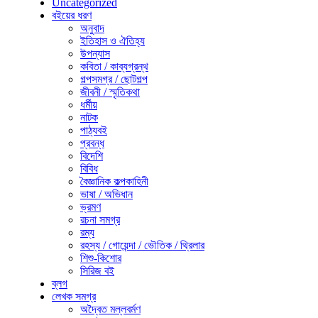
Uncategorized
বইয়ের ধরণ
অনুবাদ
ইতিহাস ও ঐতিহ্য
উপন্যাস
কবিতা / কাব্যগ্রন্থ
গল্পসমগ্র / ছোটগল্প
জীবনী / স্মৃতিকথা
ধর্মীয়
নাটক
পাঠ্যবই
প্রবন্ধ
বিদেশি
বিবিধ
বৈজ্ঞানিক কল্পকাহিনী
ভাষা / অভিধান
ভ্রমণ
রচনা সমগ্র
রম্য
রহস্য / গোয়েন্দা / ভৌতিক / থ্রিলার
শিশু-কিশোর
সিরিজ বই
ব্লগ
লেখক সমগ্র
অদ্বৈত মল্লবর্মণ