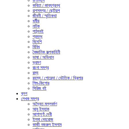
উপন্যাস
কবিতা / কাব্যগ্রন্থ
গল্পসমগ্র / ছোটগল্প
জীবনী / স্মৃতিকথা
ধর্মীয়
নাটক
পাঠ্যবই
প্রবন্ধ
বিদেশি
বিবিধ
বৈজ্ঞানিক কল্পকাহিনী
ভাষা / অভিধান
ভ্রমণ
রচনা সমগ্র
রম্য
রহস্য / গোয়েন্দা / ভৌতিক / থ্রিলার
শিশু-কিশোর
সিরিজ বই
ব্লগ
লেখক সমগ্র
অদ্বৈত মল্লবর্মণ
আবু ইসহাক
আশাপূর্ণা দেবী
ইলমা বেহরোজ
কাজী নজরুল ইসলাম