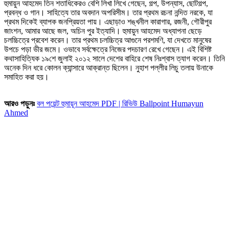
হুমায়ুন আহমেদ তিন শতাধিকেরও বেশি লিখা লিখে গেছেন, গল্প, উপন্যাস, ছোটগল্প,
প্রবন্ধ ও গান। সাহিত্যে তার অবদান অপরিসীম। তার প্রথম রচনা নন্দিত নরকে, যা
প্রথম দিকেই ব্যাপক জনপ্রিয়তা পায়। এছাড়াও শঙ্খনীল কারাগার, রজনী, গৌরীপুর
জাংশন, আমার আছে জল, অচিন পুর ইত্যাদি। হুমায়ুন আহমেদ অধ্যাপনা ছেড়ে
চলচ্চিত্রে প্রবেশ করেন। তার প্রথম চলচ্চিত্র আগুনে পরশমণি, যা দেখতে মানুষের
উপচে পড়া ভীর জমে। ওভাবে সর্বক্ষেত্রে নিজের পদচারণ রেখে গেছেন। এই বিশিষ্ট
কথাসাহিত্যিক ১৯শে জুলাই ২০১২ সালে দেশের বাহিরে শেষ নিঃশ্বাস ত্যাগ করেন। তিনি
অনেক দিন ধরে কোলন ক্যান্সারে আক্রান্ত ছিলেন। নুহাশ পল্লীর লিচু তলায় উনাকে
সমাহিত করা হয়।
আরও পড়ুনঃ
বল পয়েন্ট হুমায়ূন আহমেদ PDF | রিভিউ Ballpoint Humayun
Ahmed