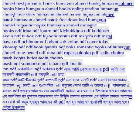
ahmed best romantic books
humayun ahmed books
humayun ahmed
books himu
humayun ahmed books online reading
humayun
ahmed love story
humayun ahmed movie
humayun ahmed
natok
humayun ahmed natok free download
humayun
ahmed romantic books
humayun ahmed romantic
books pdf
irina pdf
jontro pdf
kichukkhon pdf
kudduser
ekdin pdf
kuhok pdf
lilabotir mrittu pdf
manobi pdf
matal
hawa pdf
ochinpur pdf
odvut sob golpo pdf
payer tolay
khorom pdf
pdf book bangla
pdf poka
romantic books of humayun
ahmed
rong pencil pdf
rupa pdf
rupar palonko pdf
sedin choitro
mash kobita lyrics
sedin choitro
mash pdf
somporko pdf
tahara pdf
tara tin
jon pdf
অপরাজিতা pdf
অপরাহ্ন pdf
আজ আমি কোথাও যাব না pdf
আমি এবং
কয়েকটি প্রজাপতি pdf
কুহুরানী pdf
ছায়া
সময় pdf
ফাউন্টেনপেন pdf
বলপয়েন্ট pdf
ভূত ভুতং ভূতৌ pdf
ভ্রমণ সমগ্র হুমায়ূন
আহমেদ pdf
মৃন্ময়ী pdf
রঙপেন্সিল pdf
রাবনের দেশে আমি ও আমরা pdf
রোদনভরা এ
বসন্ত pdf
হুমায়ুন আহমেদ এর আত্মজীবনী
হুমায়ুন আহমেদ এর উপন্যাস
হুমায়ুন আহমেদ
এর জনপ্রিয় বই
হুমায়ুন আহমেদের বই রিভিউ
হুমায়ূন আহমেদ এর উক্তি
হুমায়ূন আহমেদ
এর সেরা বই সমূহ
হুমায়ূন আহমেদ বই pdf
হুমায়ূন আহমেদ রচনাবলী
হুমায়ূন আহমেদের
শ্রেষ্ঠ উপন্যাস