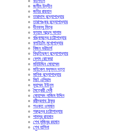
কালিদাস
জসীম উদ্‌দীন
জহির রায়হান
তারাদাস বন্দ্যোপাধ্যায়
তারাশঙ্কর বন্দ্যোপাধ্যায়
দীনবন্ধু মিত্র
ফাহাম আব্দুস সালাম
বঙ্কিমচন্দ্র চট্টোপাধ্যায়
বলাইচাঁদ মুখোপাধ্যায়
বিজন ভট্টাচার্য
বিভূতিভূষণ বন্দ্যোপাধ্যায়
বেগম রোকেয়া
মহিউদ্দিন মোহাম্মদ
মাইকেল মধুসূদন দত্ত
মানিক বন্দ্যোপাধ্যায়
মির্চা এলিয়াদ
মুহাম্মদ ইউনুস
মৈত্রেয়ী দেবী
মোহাম্মদ নাজিম উদ্দিন
রবীন্দ্রনাথ ঠাকুর
শওকত ওসমান
শরৎচন্দ্র চট্টোপাধ্যায়
শামসুর রাহমান
শেখ মুজিবুর রহমান
শেখ হাসিনা