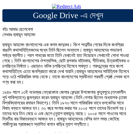
Google Drive -এ দেখুন
বইঃ আমার ছেলেবেলা
লেখকঃ হুমায়ূন আহমেদ
হুমায়ুন আহমেদ বাংলাদেশের এক কলম জাদুকর। বিংশ শতাব্দীর শেষের দিকে জনপ্রিয়
বাঙালি কথাসাহিত্যিকদের মধ্যে তিনি ছিলেন অন্যতম। হুমায়ুন আহমেদের পদচারণা
সর্বত্র ব্যাপীত। পরশ পাথরের মতো তিনি যেখানেই হাত দিয়েছেন সেখানেই সোনা পাওয়া
গেছে। তিনি বাংলাদেশের ঔপন্যাসিক, ছোট গল্পকার নাট্যকার, গীতিকার, চিত্রনাট্যকর ও
চলচ্চিত্র নির্মাতা। এছাড়াও নাটক চলচ্চিত্র হিসেবে সমাদৃত। শরৎচন্দ্রের পরে বাংলা
কথাসাহিত্যিে এতো জনপ্রিয়তা কারো দেখা যায়নি।হুমায়ুন আহমেদের সাহিত্যিক হিসেবে
গড়ে ওঠে পারিবারিক বলয় থেকে। তাকে বাংলাদেশের স্বাধীনতা পরবর্তী শ্রেষ্ঠ লেখক বলে
গণ্য করা হয।
১৯৪৮ সালে ১৩ই নভেম্বর নেত্রকোনা জেলার কেন্দুয়া উপজেলায় কুতুবপুরে (তৎকালীন
পূর্ব পাকিস্তানে) জন্মগ্রহন করেন হুমায়ূন আহমেদ।তিনি পেশায় ছিলেন অধ্যাপক (ঢাকা
বিশ্ববিদ্যালয়ের রসায়ন বিভাগে)। তিনি ১৯৭৩ সালে পারিবারিক ভাবে গুলকেনির সাথে
বিবাহ বন্ধনে আবদ্ধ হন। ৩২ বছর সংসার করার পর ২০০৫ সালে তাদের ডিভোর্স হয়।
তাদের ঘরে তিন মেয়ে ও এক ছেলে (নুহাশ হুমায়ূন) আছে। ২০০৫ সালে শাওনের সাথে
দ্বিতীয় বার বিবাহবন্ধনে আবদ্ধ হন। হুমায়ুন আহমেদের বেশির ভাগ সময় কেটেছে
গাজীপুরের গ্রামাঞ্চলে স্থাপিত বাগান বাড়ির নূহাশ পল্লীতে।