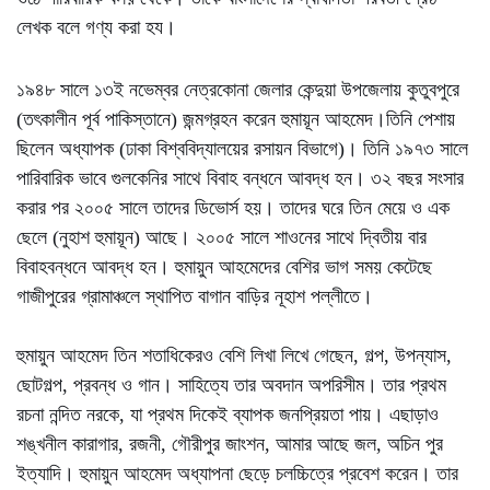
লেখক বলে গণ্য করা হয।
১৯৪৮ সালে ১৩ই নভেম্বর নেত্রকোনা জেলার কেন্দুয়া উপজেলায় কুতুবপুরে
(তৎকালীন পূর্ব পাকিস্তানে) জন্মগ্রহন করেন হুমায়ূন আহমেদ।তিনি পেশায়
ছিলেন অধ্যাপক (ঢাকা বিশ্ববিদ্যালয়ের রসায়ন বিভাগে)। তিনি ১৯৭৩ সালে
পারিবারিক ভাবে গুলকেনির সাথে বিবাহ বন্ধনে আবদ্ধ হন। ৩২ বছর সংসার
করার পর ২০০৫ সালে তাদের ডিভোর্স হয়। তাদের ঘরে তিন মেয়ে ও এক
ছেলে (নুহাশ হুমায়ূন) আছে। ২০০৫ সালে শাওনের সাথে দ্বিতীয় বার
বিবাহবন্ধনে আবদ্ধ হন। হুমায়ুন আহমেদের বেশির ভাগ সময় কেটেছে
গাজীপুরের গ্রামাঞ্চলে স্থাপিত বাগান বাড়ির নূহাশ পল্লীতে।
হুমায়ুন আহমেদ তিন শতাধিকেরও বেশি লিখা লিখে গেছেন, গল্প, উপন্যাস,
ছোটগল্প, প্রবন্ধ ও গান। সাহিত্যে তার অবদান অপরিসীম। তার প্রথম
রচনা নন্দিত নরকে, যা প্রথম দিকেই ব্যাপক জনপ্রিয়তা পায়। এছাড়াও
শঙ্খনীল কারাগার, রজনী, গৌরীপুর জাংশন, আমার আছে জল, অচিন পুর
ইত্যাদি। হুমায়ুন আহমেদ অধ্যাপনা ছেড়ে চলচ্চিত্রে প্রবেশ করেন। তার