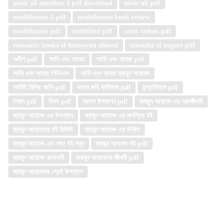
misir ali omnibus 4 pdf download
misir ali pdf
moddhanno 2 pdf
moddhanno book review
moddhanno pdf
nishithini pdf
onno vubon pdf
romantic books of humayun ahmed
tomader ei nogore pdf
অনীশ pdf
আমি এবং আমরা
আমি এবং আমরা pdf
আমি এবং আমরা পিডিএফ
আমি এবং আমরা হুমায়ুন আহমেদ
আমিই মিসির আলি pdf
কহেন কবি কালিদাস pdf
তন্দ্রাবিলাস pdf
নিষাদ pdf
বিপদ pdf
হরতন ইশকাপন pdf
হুমায়ুন আহমেদ এর আত্মজীবনী
হুমায়ুন আহমেদ এর উপন্যাস
হুমায়ুন আহমেদ এর জনপ্রিয় বই
হুমায়ুন আহমেদের বই রিভিউ
হুমায়ূন আহমেদ এর উক্তি
হুমায়ূন আহমেদ এর সেরা বই সমূহ
হুমায়ূন আহমেদ বই pdf
হুমায়ূন আহমেদ রচনাবলী
হুমায়ূন আহমেদের জীবনী pdf
হুমায়ূন আহমেদের শ্রেষ্ঠ উপন্যাস