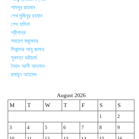
শামসুর রাহমান
শেখ মুজিবুর রহমান
শেখ হাসিনা
শ্রীপান্থ
সমরেশ মজুমদার
সিকান্দার আবু জাফর
সুকান্ত ভট্টাচার্য
সৈয়দ আলী আহসান
হুমায়ূন আহমেদ
August 2026
M
T
W
T
F
S
S
1
2
3
4
5
6
7
8
9
10
11
12
13
14
15
16