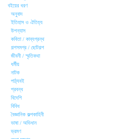
বইয়ের ধরণ
অনুবাদ
ইতিহাস ও ঐতিহ্য
উপন্যাস
কবিতা / কাব্যগ্রন্থ
গল্পসমগ্র / ছোটগল্প
জীবনী / স্মৃতিকথা
ধর্মীয়
নাটক
পাঠ্যবই
প্রবন্ধ
বিদেশি
বিবিধ
বৈজ্ঞানিক কল্পকাহিনী
ভাষা / অভিধান
ভ্রমণ