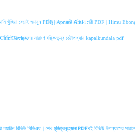
মি খুঁজিয়া বেড়াই হুমায়ূন PDF | Apnare Ami…
হিমু এবং একটি রাশিয়ান পরী PDF | Himu Eb
া নয়াচীন রিভিউ পিডিএফ | শেখ মুজিবুর রহমান PDF
কপালকুণ্ডলা বাংলা বই রিভিউ উপন্যাসের সারা