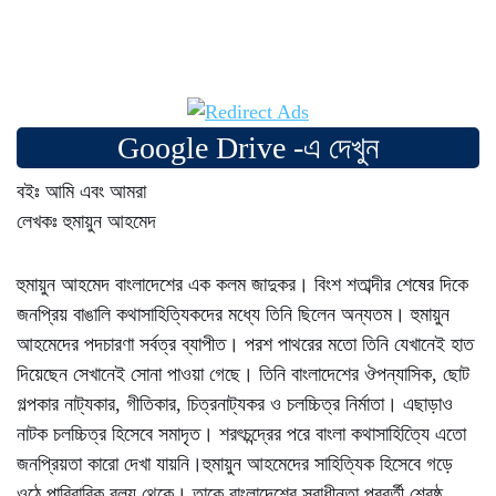
Google Drive -এ দেখুন
বইঃ আমি এবং আমরা
লেখকঃ হুমায়ুন আহমেদ
হুমায়ুন আহমেদ বাংলাদেশের এক কলম জাদুকর। বিংশ শতাব্দীর শেষের দিকে
জনপ্রিয় বাঙালি কথাসাহিত্যিকদের মধ্যে তিনি ছিলেন অন্যতম। হুমায়ুন
আহমেদের পদচারণা সর্বত্র ব্যাপীত। পরশ পাথরের মতো তিনি যেখানেই হাত
দিয়েছেন সেখানেই সোনা পাওয়া গেছে। তিনি বাংলাদেশের ঔপন্যাসিক, ছোট
গল্পকার নাট্যকার, গীতিকার, চিত্রনাট্যকর ও চলচ্চিত্র নির্মাতা। এছাড়াও
নাটক চলচ্চিত্র হিসেবে সমাদৃত। শরৎচন্দ্রের পরে বাংলা কথাসাহিত্যিে এতো
জনপ্রিয়তা কারো দেখা যায়নি।হুমায়ুন আহমেদের সাহিত্যিক হিসেবে গড়ে
ওঠে পারিবারিক বলয় থেকে। তাকে বাংলাদেশের স্বাধীনতা পরবর্তী শ্রেষ্ঠ