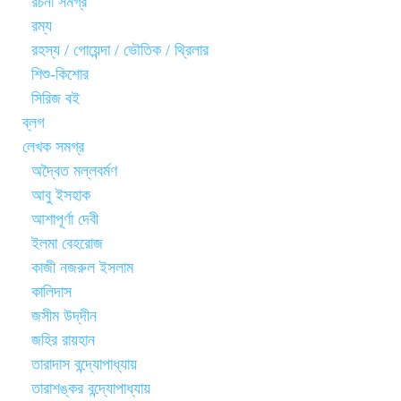
রচনা সমগ্র
রম্য
রহস্য / গোয়েন্দা / ভৌতিক / থ্রিলার
শিশু-কিশোর
সিরিজ বই
ব্লগ
লেখক সমগ্র
অদ্বৈত মল্লবর্মণ
আবু ইসহাক
আশাপূর্ণা দেবী
ইলমা বেহরোজ
কাজী নজরুল ইসলাম
কালিদাস
জসীম উদ্‌দীন
জহির রায়হান
তারাদাস বন্দ্যোপাধ্যায়
তারাশঙ্কর বন্দ্যোপাধ্যায়