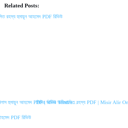
ce
wi
m
ha
Related Posts:
bo
tte
ail
re
ok
r
রাবিলাস হুমায়ুন আহমেদ PDF | রিভিউ Tondra…
মিসির আলির অমীমাংসিত রহস্য PDF | Misir Alir 