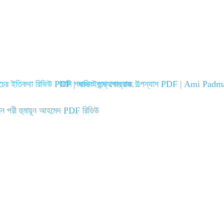
াচের ইতিকথা রিভিউ PDF | মানিক বন্দ্যোপাধ্যায়…
আমি পদ্মজা ইলমা বেহরোজ উপন্যাস PDF | Ami Pad