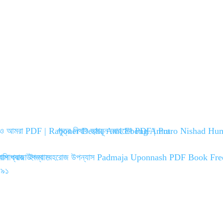
মি ও আমরা PDF | Raboner Deshe Ami Ebong Amra
পুত্র নিষাদ হুমায়ূন আহমেদ PDF | Putro Nishad