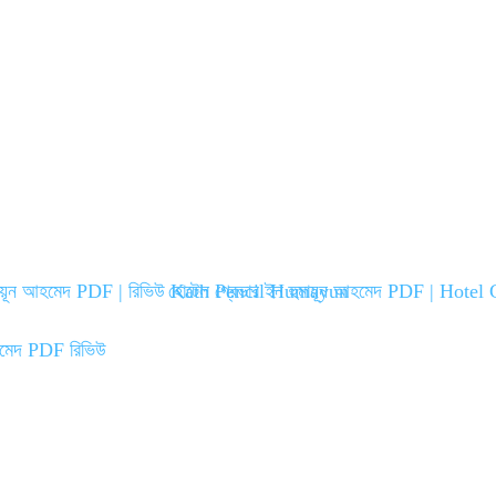
হুমায়ূন আহমেদ PDF | রিভিউ Kath Pencil Humayun
হোটেল গ্রেভার ইন হুমায়ূন আহমেদ PDF | Hote