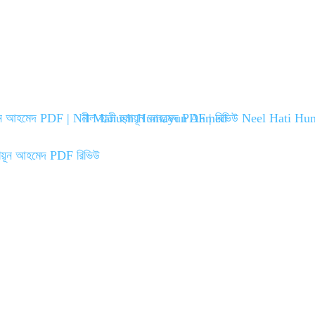
ুমায়ূন আহমেদ PDF | Nil Manush Humayun Ahmed
নীল হাতী হুমায়ূন আহমেদ PDF | রিভিউ Neel Hati