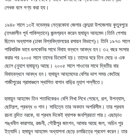
লেখক বলে গণ্য করা হয।
১৯৪৮ সালে ১৩ই নভেম্বর নেত্রকোনা জেলার কেন্দুয়া উপজেলায় কুতুবপুরে
(তৎকালীন পূর্ব পাকিস্তানে) জন্মগ্রহন করেন হুমায়ূন আহমেদ।তিনি পেশায়
ছিলেন অধ্যাপক (ঢাকা বিশ্ববিদ্যালয়ের রসায়ন বিভাগে)। তিনি ১৯৭৩ সালে
পারিবারিক ভাবে গুলকেনির সাথে বিবাহ বন্ধনে আবদ্ধ হন। ৩২ বছর সংসার
করার পর ২০০৫ সালে তাদের ডিভোর্স হয়। তাদের ঘরে তিন মেয়ে ও এক
ছেলে (নুহাশ হুমায়ূন) আছে। ২০০৫ সালে শাওনের সাথে দ্বিতীয় বার
বিবাহবন্ধনে আবদ্ধ হন। হুমায়ুন আহমেদের বেশির ভাগ সময় কেটেছে
গাজীপুরের গ্রামাঞ্চলে স্থাপিত বাগান বাড়ির নূহাশ পল্লীতে।
হুমায়ুন আহমেদ তিন শতাধিকেরও বেশি লিখা লিখে গেছেন, গল্প, উপন্যাস,
ছোটগল্প, প্রবন্ধ ও গান। সাহিত্যে তার অবদান অপরিসীম। তার প্রথম
রচনা নন্দিত নরকে, যা প্রথম দিকেই ব্যাপক জনপ্রিয়তা পায়। এছাড়াও
শঙ্খনীল কারাগার, রজনী, গৌরীপুর জাংশন, আমার আছে জল, অচিন পুর
ইত্যাদি। হুমায়ুন আহমেদ অধ্যাপনা ছেড়ে চলচ্চিত্রে প্রবেশ করেন। তার