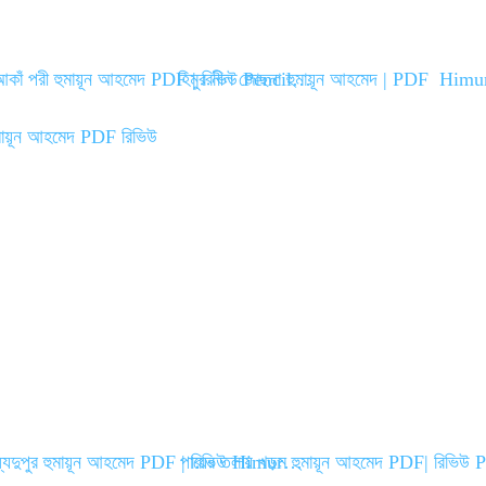
 আকাঁ পরী হুমায়ূন আহমেদ PDF | রিভিউ Pencil…
হিমুর নীল জোছনা হুমায়ূন আহমেদ | PDF Hi
মধ্যদুপুর হুমায়ূন আহমেদ PDF | রিভিউ Himur…
পায়ের তলায় খড়ম হুমায়ূন আহমেদ PDF| রিভি