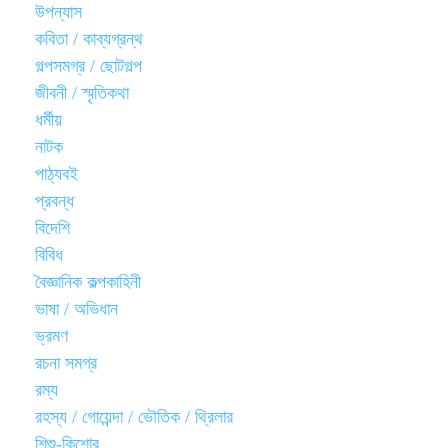
উপন্যাস
কবিতা / কাব্যগ্রন্থ
গল্পসমগ্র / ছোটগল্প
জীবনী / স্মৃতিকথা
ধর্মীয়
নাটক
পাঠ্যবই
প্রবন্ধ
বিদেশি
বিবিধ
বৈজ্ঞানিক কল্পকাহিনী
ভাষা / অভিধান
ভ্রমণ
রচনা সমগ্র
রম্য
রহস্য / গোয়েন্দা / ভৌতিক / থ্রিলার
শিশু-কিশোর