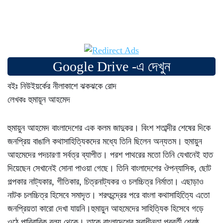
Google Drive -এ দেখুন
বইঃ নিউইয়র্কের নীলাকাশে ঝকঝকে রোদ
লেখকঃ হুমায়ূন আহমেদ
হুমায়ুন আহমেদ বাংলাদেশের এক কলম জাদুকর। বিংশ শতাব্দীর শেষের দিকে
জনপ্রিয় বাঙালি কথাসাহিত্যিকদের মধ্যে তিনি ছিলেন অন্যতম। হুমায়ুন
আহমেদের পদচারণা সর্বত্র ব্যাপীত। পরশ পাথরের মতো তিনি যেখানেই হাত
দিয়েছেন সেখানেই সোনা পাওয়া গেছে। তিনি বাংলাদেশের ঔপন্যাসিক, ছোট
গল্পকার নাট্যকার, গীতিকার, চিত্রনাট্যকর ও চলচ্চিত্র নির্মাতা। এছাড়াও
নাটক চলচ্চিত্র হিসেবে সমাদৃত। শরৎচন্দ্রের পরে বাংলা কথাসাহিত্যিে এতো
জনপ্রিয়তা কারো দেখা যায়নি।হুমায়ুন আহমেদের সাহিত্যিক হিসেবে গড়ে
ওঠে পারিবারিক বলয় থেকে। তাকে বাংলাদেশের স্বাধীনতা পরবর্তী শ্রেষ্ঠ