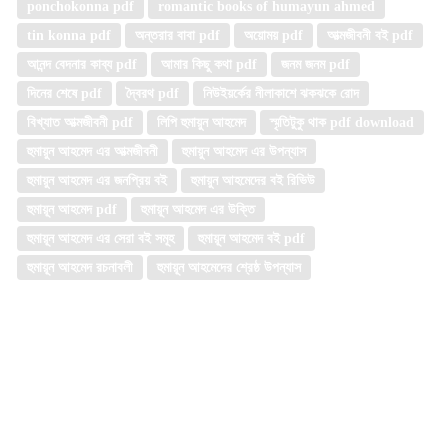
ponchokonna pdf
romantic books of humayun ahmed
tin konna pdf
অন্তরার বাবা pdf
অয়োময় pdf
আত্মজীবনী বই pdf
আনন্দ বেদনার কাব্য pdf
আমার কিছু কথা pdf
জনম জনম pdf
দিনের শেষে pdf
দ্বৈরথ pdf
নিউইয়র্কের নীলাকাশে ঝকঝকে রোদ
বিখ্যাত আত্মজীবনী pdf
লিপি হুমায়ুন আহমেদ
স্মৃতিটুকু থাক pdf download
হুমায়ুন আহমেদ এর আত্মজীবনী
হুমায়ুন আহমেদ এর উপন্যাস
হুমায়ুন আহমেদ এর জনপ্রিয় বই
হুমায়ুন আহমেদের বই রিভিউ
হুমায়ূন আহমেদ pdf
হুমায়ূন আহমেদ এর উক্তি
হুমায়ূন আহমেদ এর সেরা বই সমূহ
হুমায়ূন আহমেদ বই pdf
হুমায়ূন আহমেদ রচনাবলী
হুমায়ূন আহমেদের শ্রেষ্ঠ উপন্যাস