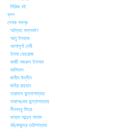
সিরিজ বই
ব্লগ
লেখক সমগ্র
অদ্বৈত মল্লবর্মণ
আবু ইসহাক
আশাপূর্ণা দেবী
ইলমা বেহরোজ
কাজী নজরুল ইসলাম
কালিদাস
জসীম উদ্‌দীন
জহির রায়হান
তারাদাস বন্দ্যোপাধ্যায়
তারাশঙ্কর বন্দ্যোপাধ্যায়
দীনবন্ধু মিত্র
ফাহাম আব্দুস সালাম
বঙ্কিমচন্দ্র চট্টোপাধ্যায়