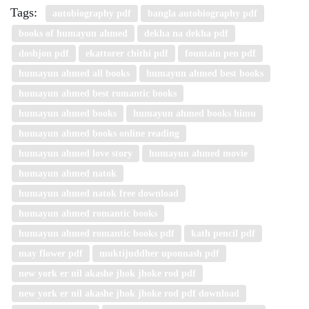
Tags:
autobiography pdf
bangla autobiography pdf
books of humayun ahmed
dekha na dekha pdf
doshjon pdf
ekattorer chithi pdf
fountain pen pdf
humayun ahmed all books
humayun ahmed best books
humayun ahmed best romantic books
humayun ahmed books
humayun ahmed books himu
humayun ahmed books online reading
humayun ahmed love story
humayun ahmed movie
humayun ahmed natok
humayun ahmed natok free download
humayun ahmed romantic books
humayun ahmed romantic books pdf
kath pencil pdf
may flower pdf
muktijuddher uponnash pdf
new york er nil akashe jhok jhoke rod pdf
new york er nil akashe jhok jhoke rod pdf download