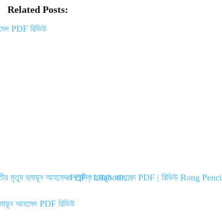
ce
wi
m
ha
Related Posts:
bo
tte
ail
re
ok
r
তীর মৃত্যু হুমায়ূন আহমেদ PDF | Lilabotir…
রং পেন্সিল হুমায়ূন আহমেদ PDF | রিভিউ Rong Pe