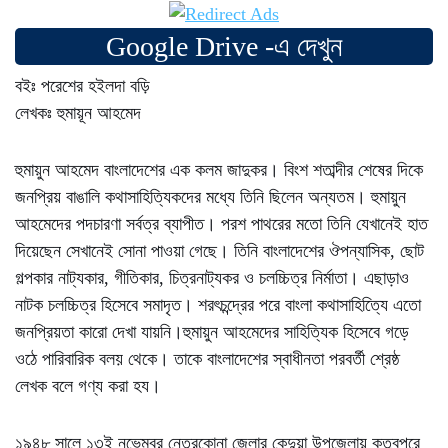
Google Drive -এ দেখুন
বইঃ পরেশের হইলদা বড়ি
লেখকঃ হুমায়ূন আহমেদ
হুমায়ুন আহমেদ বাংলাদেশের এক কলম জাদুকর। বিংশ শতাব্দীর শেষের দিকে
জনপ্রিয় বাঙালি কথাসাহিত্যিকদের মধ্যে তিনি ছিলেন অন্যতম। হুমায়ুন
আহমেদের পদচারণা সর্বত্র ব্যাপীত। পরশ পাথরের মতো তিনি যেখানেই হাত
দিয়েছেন সেখানেই সোনা পাওয়া গেছে। তিনি বাংলাদেশের ঔপন্যাসিক, ছোট
গল্পকার নাট্যকার, গীতিকার, চিত্রনাট্যকর ও চলচ্চিত্র নির্মাতা। এছাড়াও
নাটক চলচ্চিত্র হিসেবে সমাদৃত। শরৎচন্দ্রের পরে বাংলা কথাসাহিত্যিে এতো
জনপ্রিয়তা কারো দেখা যায়নি।হুমায়ুন আহমেদের সাহিত্যিক হিসেবে গড়ে
ওঠে পারিবারিক বলয় থেকে। তাকে বাংলাদেশের স্বাধীনতা পরবর্তী শ্রেষ্ঠ
লেখক বলে গণ্য করা হয।
১৯৪৮ সালে ১৩ই নভেম্বর নেত্রকোনা জেলার কেন্দুয়া উপজেলায় কুতুবপুরে