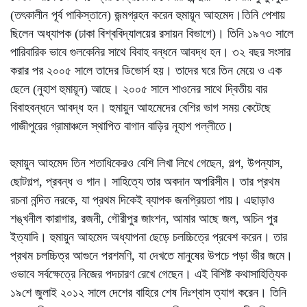
(তৎকালীন পূর্ব পাকিস্তানে) জন্মগ্রহন করেন হুমায়ূন আহমেদ।তিনি পেশায়
ছিলেন অধ্যাপক (ঢাকা বিশ্ববিদ্যালয়ের রসায়ন বিভাগে)। তিনি ১৯৭৩ সালে
পারিবারিক ভাবে গুলকেনির সাথে বিবাহ বন্ধনে আবদ্ধ হন। ৩২ বছর সংসার
করার পর ২০০৫ সালে তাদের ডিভোর্স হয়। তাদের ঘরে তিন মেয়ে ও এক
ছেলে (নুহাশ হুমায়ূন) আছে। ২০০৫ সালে শাওনের সাথে দ্বিতীয় বার
বিবাহবন্ধনে আবদ্ধ হন। হুমায়ুন আহমেদের বেশির ভাগ সময় কেটেছে
গাজীপুরের গ্রামাঞ্চলে স্থাপিত বাগান বাড়ির নূহাশ পল্লীতে।
হুমায়ুন আহমেদ তিন শতাধিকেরও বেশি লিখা লিখে গেছেন, গল্প, উপন্যাস,
ছোটগল্প, প্রবন্ধ ও গান। সাহিত্যে তার অবদান অপরিসীম। তার প্রথম
রচনা নন্দিত নরকে, যা প্রথম দিকেই ব্যাপক জনপ্রিয়তা পায়। এছাড়াও
শঙ্খনীল কারাগার, রজনী, গৌরীপুর জাংশন, আমার আছে জল, অচিন পুর
ইত্যাদি। হুমায়ুন আহমেদ অধ্যাপনা ছেড়ে চলচ্চিত্রে প্রবেশ করেন। তার
প্রথম চলচ্চিত্র আগুনে পরশমণি, যা দেখতে মানুষের উপচে পড়া ভীর জমে।
ওভাবে সর্বক্ষেত্রে নিজের পদচারণ রেখে গেছেন। এই বিশিষ্ট কথাসাহিত্যিক
১৯শে জুলাই ২০১২ সালে দেশের বাহিরে শেষ নিঃশ্বাস ত্যাগ করেন। তিনি