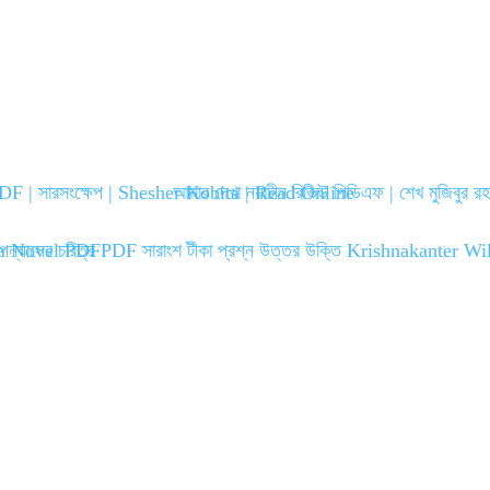
PDF | সারসংক্ষেপ | Shesher Kobita | Read Online
আমার দেখা নয়াচীন রিভিউ পিডিএফ | শেখ মুজিবুর 