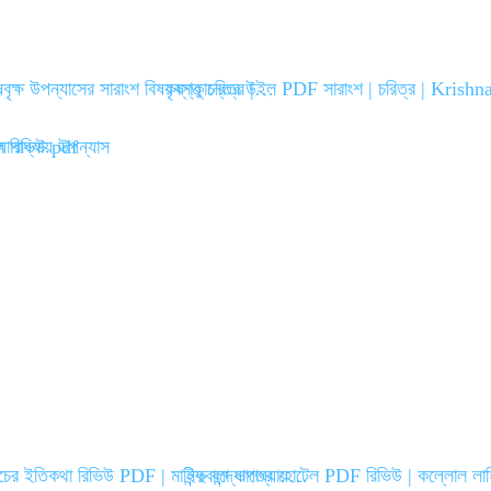
ষবৃক্ষ উপন্যাসের সারাংশ বিষয়বস্তু চরিত্র |…
কৃষ্ণকান্তের উইল PDF সারাংশ | চরিত্র | Kris
াচের ইতিকথা রিভিউ PDF | মানিক বন্দ্যোপাধ্যায়…
ইন্দুবালা ভাতের হোটেল PDF রিভিউ | কল্লোল লা