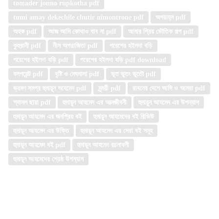
tomader jonno rupkotha pdf
tumi amay dekechile chutir nimontrone pdf
অপরাহ্ন pdf
অহক pdf
আজ আমি কোথাও যাব না pdf
আমার প্রিয় ভৌতিক গল্প pdf
কুহুরানী pdf
নীল অপরাজিতা pdf
পরেশের হইলদা বড়ি
পরেশের হইলদা বড়ি pdf
পরেশের হইলদা বড়ি pdf download
বলপয়েন্ট pdf
বৃষ্টি ও মেঘমালা pdf
ভূত ভুতং ভূতৌ pdf
ভ্রমণ সমগ্র হুমায়ূন আহমেদ pdf
মৃন্ময়ী pdf
রাবনের দেশে আমি ও আমরা pdf
শ্যামল ছায়া pdf
হুমায়ুন আহমেদ এর আত্মজীবনী
হুমায়ুন আহমেদ এর উপন্যাস
হুমায়ুন আহমেদ এর জনপ্রিয় বই
হুমায়ুন আহমেদের বই রিভিউ
হুমায়ূন আহমেদ এর উক্তি
হুমায়ূন আহমেদ এর সেরা বই সমূহ
হুমায়ূন আহমেদ বই pdf
হুমায়ূন আহমেদ রচনাবলী
হুমায়ূন আহমেদের শ্রেষ্ঠ উপন্যাস