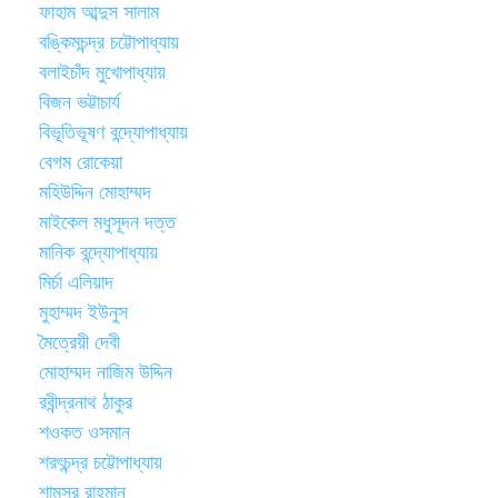
ফাহাম আব্দুস সালাম
বঙ্কিমচন্দ্র চট্টোপাধ্যায়
বলাইচাঁদ মুখোপাধ্যায়
বিজন ভট্টাচার্য
বিভূতিভূষণ বন্দ্যোপাধ্যায়
বেগম রোকেয়া
মহিউদ্দিন মোহাম্মদ
মাইকেল মধুসূদন দত্ত
মানিক বন্দ্যোপাধ্যায়
মির্চা এলিয়াদ
মুহাম্মদ ইউনুস
মৈত্রেয়ী দেবী
মোহাম্মদ নাজিম উদ্দিন
রবীন্দ্রনাথ ঠাকুর
শওকত ওসমান
শরৎচন্দ্র চট্টোপাধ্যায়
শামসুর রাহমান