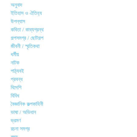
অনুবাদ
ইতিহাস ও ঐতিহ্য
উপন্যাস
কবিতা / কাব্যগ্রন্থ
গল্পসমগ্র / ছোটগল্প
জীবনী / স্মৃতিকথা
ধর্মীয়
নাটক
পাঠ্যবই
প্রবন্ধ
বিদেশি
বিবিধ
বৈজ্ঞানিক কল্পকাহিনী
ভাষা / অভিধান
ভ্রমণ
রচনা সমগ্র