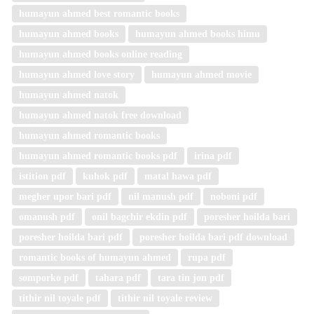
humayun ahmed best romantic books
humayun ahmed books
humayun ahmed books himu
humayun ahmed books online reading
humayun ahmed love story
humayun ahmed movie
humayun ahmed natok
humayun ahmed natok free download
humayun ahmed romantic books
humayun ahmed romantic books pdf
irina pdf
istition pdf
kuhok pdf
matal hawa pdf
megher upor bari pdf
nil manush pdf
noboni pdf
omanush pdf
onil bagchir ekdin pdf
poresher hoilda bari
poresher hoilda bari pdf
poresher hoilda bari pdf download
romantic books of humayun ahmed
rupa pdf
somporko pdf
tahara pdf
tara tin jon pdf
tithir nil toyale pdf
tithir nil toyale review