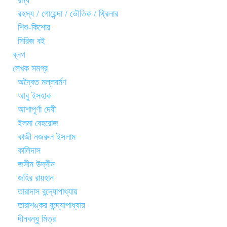
রম্য
রহস্য / গোয়েন্দা / ভৌতিক / থ্রিলার
শিশু-কিশোর
সিরিজ বই
ব্লগ
লেখক সমগ্র
অদ্বৈত মল্লবর্মণ
আবু ইসহাক
আশাপূর্ণা দেবী
ইলমা বেহরোজ
কাজী নজরুল ইসলাম
কালিদাস
জসীম উদ্‌দীন
জহির রায়হান
তারাদাস বন্দ্যোপাধ্যায়
তারাশঙ্কর বন্দ্যোপাধ্যায়
দীনবন্ধু মিত্র