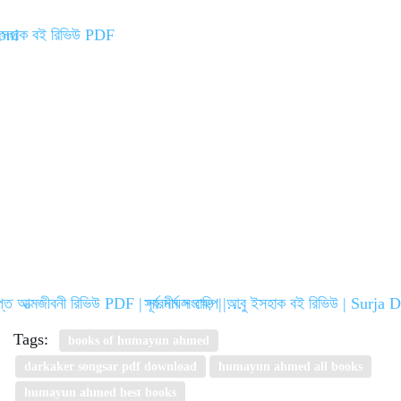
্ত আত্মজীবনী রিভিউ PDF | সারমর্ম সংক্ষেপ |…
সূর্য দীঘল বাড়ি | আবু ইসহাক বই রিভিউ | Surj
Tags:
books of humayun ahmed
darkaker songsar pdf download
humayun ahmed all books
humayun ahmed best books