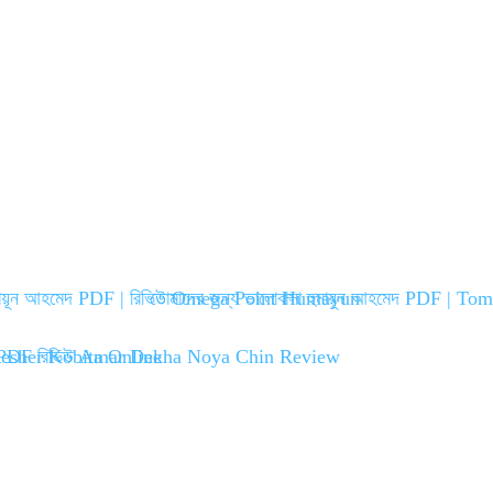
 হুমায়ূন আহমেদ PDF | রিভিউ Omega Point Humayun
তোমাদের জন্য ভালোবাসা হুমায়ূন আহমেদ PDF | T