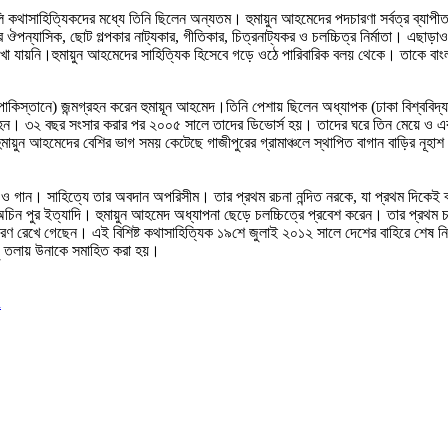
ি কথাসাহিত্যিকদের মধ্যে তিনি ছিলেন অন্যতম। হুমায়ুন আহমেদের পদচারণা সর্বত্র ব্যাপ
ন্যাসিক, ছোট গল্পকার নাট্যকার, গীতিকার, চিত্রনাট্যকর ও চলচ্চিত্র নির্মাতা। এছাড়া
 দেখা যায়নি।হুমায়ুন আহমেদের সাহিত্যিক হিসেবে গড়ে ওঠে পারিবারিক বলয় থেকে। তাকে বাং
পাকিস্তানে) জন্মগ্রহন করেন হুমায়ূন আহমেদ।তিনি পেশায় ছিলেন অধ্যাপক (ঢাকা বিশ্ববিদ্
্ধ হন। ৩২ বছর সংসার করার পর ২০০৫ সালে তাদের ডিভোর্স হয়। তাদের ঘরে তিন মেয়ে ও 
ায়ুন আহমেদের বেশির ভাগ সময় কেটেছে গাজীপুরের গ্রামাঞ্চলে স্থাপিত বাগান বাড়ির নূহাশ
্ধ ও গান। সাহিত্যে তার অবদান অপরিসীম। তার প্রথম রচনা নন্দিত নরকে, যা প্রথম দিকেই 
ন পুর ইত্যাদি। হুমায়ুন আহমেদ অধ্যাপনা ছেড়ে চলচ্চিত্রে প্রবেশ করেন। তার প্রথম চল
রণ রেখে গেছেন। এই বিশিষ্ট কথাসাহিত্যিক ১৯শে জুলাই ২০১২ সালে দেশের বাহিরে শেষ নি
চু তলায় উনাকে সমাহিত করা হয়।
d