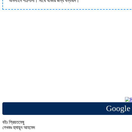
অনলাইন পাঠশালা। সাথে থাকার জন্য ধন্যবাদ।
Google 
বইঃ প্রিয়তমেষু
লেখকঃ হুমায়ূন আহমেদ