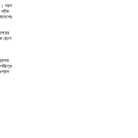
ীত। পরশ
ও নাটক
লাদেশের
যালয়ের
এক ছেলে
ব্যাপক
চ্চিত্র
ঃশ্বাস