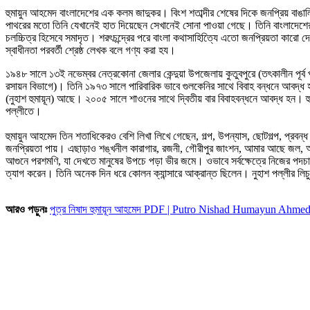
হুমায়ুন আহমেদ বাংলাদেশের এক কলম জাদুকর। বিংশ শতাব্দীর শেষের দিকে জনপ্রিয় বাঙাল
পাথরের মতো তিনি যেখানেই হাত দিয়েছেন সেখানেই সোনা পাওয়া গেছে। তিনি বাংলাদেশের ঔপ
চলচ্চিত্র হিসেবে সমাদৃত। শরৎচন্দ্রের পরে বাংলা কথাসাহিত্যিে এতো জনপ্রিয়তা কারো
স্বাধীনতা পরবর্তী শ্রেষ্ঠ লেখক বলে গণ্য করা হয।
১৯৪৮ সালে ১৩ই নভেম্বর নেত্রকোনা জেলার কেন্দুয়া উপজেলায় কুতুবপুরে (তৎকালীন পূর্ব 
রসায়ন বিভাগে)। তিনি ১৯৭৩ সালে পারিবারিক ভাবে গুলকেনির সাথে বিবাহ বন্ধনে আবদ
(নুহাশ হুমায়ূন) আছে। ২০০৫ সালে শাওনের সাথে দ্বিতীয় বার বিবাহবন্ধনে আবদ্ধ হন। হুম
পল্লীতে।
হুমায়ুন আহমেদ তিন শতাধিকেরও বেশি লিখা লিখে গেছেন, গল্প, উপন্যাস, ছোটগল্প, প্রবন
জনপ্রিয়তা পায়। এছাড়াও শঙ্খনীল কারাগার, রজনী, গৌরীপুর জাংশন, আমার আছে জল, অচি
আগুনে পরশমণি, যা দেখতে মানুষের উপচে পড়া ভীর জমে। ওভাবে সর্বক্ষেত্রে নিজের পদচা
ত্যাগ করেন। তিনি অনেক দিন ধরে কোলন ক্যান্সারে আক্রান্ত ছিলেন। নুহাশ পল্লীর লি
আরও পড়ুনঃ
পুত্র নিষাদ হুমায়ূন আহমেদ PDF | Putro Nishad Humayun Ahme