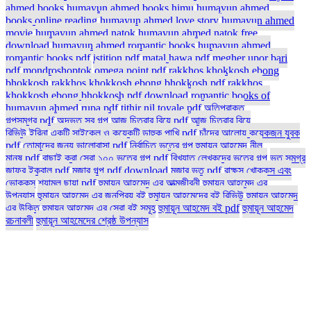
ahmed books
humayun ahmed books himu
humayun ahmed
books online reading
humayun ahmed love story
humayun ahmed
movie
humayun ahmed natok
humayun ahmed natok free
download
humayun ahmed romantic books
humayun ahmed
romantic books pdf
istition pdf
matal hawa pdf
megher upor bari
pdf
mondroshoptok
omega point pdf
rakkhos khokkosh ebong
bhokkosh
rakkhos khokkosh ebong bhokkosh pdf
rakkhos
khokkosh ebong bhokkosh pdf download
romantic books of
humayun ahmed
rupa pdf
tithir nil toyale pdf
অতিপ্রাকৃত
গল্পসমগ্র pdf
অদ্ভুত সব গল্প
আজ চিত্রার বিয়ে pdf
আজ চিত্রার বিয়ে
রিভিউ
ইরিনা
একটি সাইকেল ও কয়েকটি ডাহুক পাখি pdf
চাঁদের আলোয় কয়েকজন যুবক
pdf
তোমাদের জন্য ভালোবাসা pdf
নির্বাচিত ভূতের গল্প হুমায়ূন আহমেদ
নীল
মানুষ pdf
বাছাই করা সেরা ১০০ ভুতের গল্প pdf
বিখ্যাত লেখকদের ভূতের গল্প
ভূত সমগ্র
জাফর ইকবাল pdf
মজার গল্প pdf download
মজার ভূত pdf
রাক্ষস খোক্কস এবং
ভোক্কস
শ্যামল ছায়া pdf
হুমায়ুন আহমেদ এর আত্মজীবনী
হুমায়ুন আহমেদ এর
উপন্যাস
হুমায়ুন আহমেদ এর জনপ্রিয় বই
হুমায়ুন আহমেদের বই রিভিউ
হুমায়ূন আহমেদ
এর উক্তি
হুমায়ূন আহমেদ এর সেরা বই সমূহ
হুমায়ূন আহমেদ বই pdf
হুমায়ূন আহমেদ
রচনাবলী
হুমায়ূন আহমেদের শ্রেষ্ঠ উপন্যাস