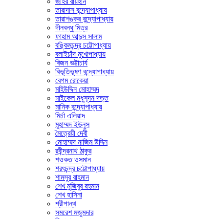
জহির রায়হান
তারাদাস বন্দ্যোপাধ্যায়
তারাশঙ্কর বন্দ্যোপাধ্যায়
দীনবন্ধু মিত্র
ফাহাম আব্দুস সালাম
বঙ্কিমচন্দ্র চট্টোপাধ্যায়
বলাইচাঁদ মুখোপাধ্যায়
বিজন ভট্টাচার্য
বিভূতিভূষণ বন্দ্যোপাধ্যায়
বেগম রোকেয়া
মহিউদ্দিন মোহাম্মদ
মাইকেল মধুসূদন দত্ত
মানিক বন্দ্যোপাধ্যায়
মির্চা এলিয়াদ
মুহাম্মদ ইউনুস
মৈত্রেয়ী দেবী
মোহাম্মদ নাজিম উদ্দিন
রবীন্দ্রনাথ ঠাকুর
শওকত ওসমান
শরৎচন্দ্র চট্টোপাধ্যায়
শামসুর রাহমান
শেখ মুজিবুর রহমান
শেখ হাসিনা
শ্রীপান্থ
সমরেশ মজুমদার