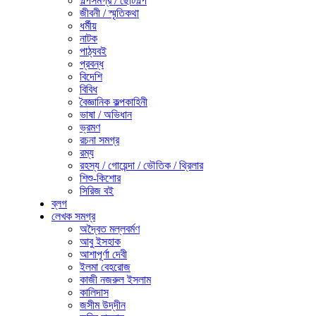
গল্পসমগ্র / ছোটগল্প
জীবনী / স্মৃতিকথা
ধর্মীয়
নাটক
পাঠ্যবই
প্রবন্ধ
বিদেশি
বিবিধ
বৈজ্ঞানিক কল্পকাহিনী
ভাষা / অভিধান
ভ্রমণ
রচনা সমগ্র
রম্য
রহস্য / গোয়েন্দা / ভৌতিক / থ্রিলার
শিশু-কিশোর
সিরিজ বই
ব্লগ
লেখক সমগ্র
অদ্বৈত মল্লবর্মণ
আবু ইসহাক
আশাপূর্ণা দেবী
ইলমা বেহরোজ
কাজী নজরুল ইসলাম
কালিদাস
জসীম উদ্‌দীন