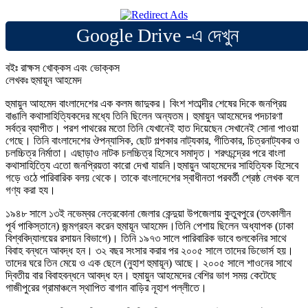
Google Drive -এ দেখুন
বইঃ রাক্ষস খোক্কস এবং ভোক্কস
লেখকঃ হুমায়ূন আহমেদ
হুমায়ুন আহমেদ বাংলাদেশের এক কলম জাদুকর। বিংশ শতাব্দীর শেষের দিকে জনপ্রিয়
বাঙালি কথাসাহিত্যিকদের মধ্যে তিনি ছিলেন অন্যতম। হুমায়ুন আহমেদের পদচারণা
সর্বত্র ব্যাপীত। পরশ পাথরের মতো তিনি যেখানেই হাত দিয়েছেন সেখানেই সোনা পাওয়া
গেছে। তিনি বাংলাদেশের ঔপন্যাসিক, ছোট গল্পকার নাট্যকার, গীতিকার, চিত্রনাট্যকর ও
চলচ্চিত্র নির্মাতা। এছাড়াও নাটক চলচ্চিত্র হিসেবে সমাদৃত। শরৎচন্দ্রের পরে বাংলা
কথাসাহিত্যিে এতো জনপ্রিয়তা কারো দেখা যায়নি।হুমায়ুন আহমেদের সাহিত্যিক হিসেবে
গড়ে ওঠে পারিবারিক বলয় থেকে। তাকে বাংলাদেশের স্বাধীনতা পরবর্তী শ্রেষ্ঠ লেখক বলে
গণ্য করা হয।
১৯৪৮ সালে ১৩ই নভেম্বর নেত্রকোনা জেলার কেন্দুয়া উপজেলায় কুতুবপুরে (তৎকালীন
পূর্ব পাকিস্তানে) জন্মগ্রহন করেন হুমায়ূন আহমেদ।তিনি পেশায় ছিলেন অধ্যাপক (ঢাকা
বিশ্ববিদ্যালয়ের রসায়ন বিভাগে)। তিনি ১৯৭৩ সালে পারিবারিক ভাবে গুলকেনির সাথে
বিবাহ বন্ধনে আবদ্ধ হন। ৩২ বছর সংসার করার পর ২০০৫ সালে তাদের ডিভোর্স হয়।
তাদের ঘরে তিন মেয়ে ও এক ছেলে (নুহাশ হুমায়ূন) আছে। ২০০৫ সালে শাওনের সাথে
দ্বিতীয় বার বিবাহবন্ধনে আবদ্ধ হন। হুমায়ুন আহমেদের বেশির ভাগ সময় কেটেছে
গাজীপুরের গ্রামাঞ্চলে স্থাপিত বাগান বাড়ির নূহাশ পল্লীতে।