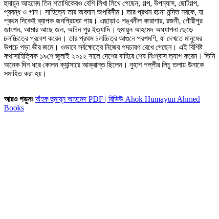
হুমায়ুন আহমেদ তিন শতাধিকেরও বেশি লিখা লিখে গেছেন, গল্প, উপন্যাস, ছোটগল্প,
প্রবন্ধ ও গান। সাহিত্যে তার অবদান অপরিসীম। তার প্রথম রচনা নন্দিত নরকে, যা
প্রথম দিকেই ব্যাপক জনপ্রিয়তা পায়। এছাড়াও শঙ্খনীল কারাগার, রজনী, গৌরীপুর
জাংশন, আমার আছে জল, অচিন পুর ইত্যাদি। হুমায়ুন আহমেদ অধ্যাপনা ছেড়ে
চলচ্চিত্রে প্রবেশ করেন। তার প্রথম চলচ্চিত্র আগুনে পরশমণি, যা দেখতে মানুষের
উপচে পড়া ভীর জমে। ওভাবে সর্বক্ষেত্রে নিজের পদচারণ রেখে গেছেন। এই বিশিষ্ট
কথাসাহিত্যিক ১৯শে জুলাই ২০১২ সালে দেশের বাহিরে শেষ নিঃশ্বাস ত্যাগ করেন। তিনি
অনেক দিন ধরে কোলন ক্যান্সারে আক্রান্ত ছিলেন। নুহাশ পল্লীর লিচু তলায় উনাকে
সমাহিত করা হয়।
আরও পড়ুনঃ
অঁহক হুমায়ূন আহমেদ PDF | রিভিউ Ahok Humayun Ahmed
Books