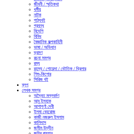
জীবনী / স্মৃতিকথা
ধর্মীয়
নাটক
পাঠ্যবই
প্রবন্ধ
বিদেশি
বিবিধ
বৈজ্ঞানিক কল্পকাহিনী
ভাষা / অভিধান
ভ্রমণ
রচনা সমগ্র
রম্য
রহস্য / গোয়েন্দা / ভৌতিক / থ্রিলার
শিশু-কিশোর
সিরিজ বই
ব্লগ
লেখক সমগ্র
অদ্বৈত মল্লবর্মণ
আবু ইসহাক
আশাপূর্ণা দেবী
ইলমা বেহরোজ
কাজী নজরুল ইসলাম
কালিদাস
জসীম উদ্‌দীন
জহির রায়হান