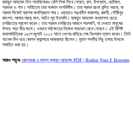
হুমায়ুন আহমেদ তিন শতাধিকেরও বেশি লিখা লিখে গেছেন, গল্প, উপন্যাস, ছোটগল্প,
প্রবন্ধ ও গান। সাহিত্যে তার অবদান অপরিসীম। তার প্রথম রচনা নন্দিত নরকে, যা
প্রথম দিকেই ব্যাপক জনপ্রিয়তা পায়। এছাড়াও শঙ্খনীল কারাগার, রজনী, গৌরীপুর
জাংশন, আমার আছে জল, অচিন পুর ইত্যাদি। হুমায়ুন আহমেদ অধ্যাপনা ছেড়ে
চলচ্চিত্রে প্রবেশ করেন। তার প্রথম চলচ্চিত্র আগুনে পরশমণি, যা দেখতে মানুষের
উপচে পড়া ভীর জমে। ওভাবে সর্বক্ষেত্রে নিজের পদচারণ রেখে গেছেন। এই বিশিষ্ট
কথাসাহিত্যিক ১৯শে জুলাই ২০১২ সালে দেশের বাহিরে শেষ নিঃশ্বাস ত্যাগ করেন। তিনি
অনেক দিন ধরে কোলন ক্যান্সারে আক্রান্ত ছিলেন। নুহাশ পল্লীর লিচু তলায় উনাকে
সমাহিত করা হয়।
আরও পড়ুনঃ
রোদনভরা এ বসন্ত হুমায়ূন আহমেদ PDF | Rodon Vora E Bosonto