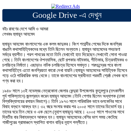
Google Drive -এ দেখুন
বইঃ রাবণের দেশে আমি ও আমরা
লেখকঃ হুমায়ূন আহমেদ
হুমায়ুন আহমেদ বাংলাদেশের এক কলম জাদুকর। বিংশ শতাব্দীর শেষের দিকে জনপ্রিয়
বাঙালি কথাসাহিত্যিকদের মধ্যে তিনি ছিলেন অন্যতম। হুমায়ুন আহমেদের পদচারণা
সর্বত্র ব্যাপীত। পরশ পাথরের মতো তিনি যেখানেই হাত দিয়েছেন সেখানেই সোনা পাওয়া
গেছে। তিনি বাংলাদেশের ঔপন্যাসিক, ছোট গল্পকার নাট্যকার, গীতিকার, চিত্রনাট্যকর ও
চলচ্চিত্র নির্মাতা। এছাড়াও নাটক চলচ্চিত্র হিসেবে সমাদৃত। শরৎচন্দ্রের পরে বাংলা
কথাসাহিত্যিে এতো জনপ্রিয়তা কারো দেখা যায়নি।হুমায়ুন আহমেদের সাহিত্যিক হিসেবে
গড়ে ওঠে পারিবারিক বলয় থেকে। তাকে বাংলাদেশের স্বাধীনতা পরবর্তী শ্রেষ্ঠ লেখক বলে
গণ্য করা হয।
১৯৪৮ সালে ১৩ই নভেম্বর নেত্রকোনা জেলার কেন্দুয়া উপজেলায় কুতুবপুরে (তৎকালীন
পূর্ব পাকিস্তানে) জন্মগ্রহন করেন হুমায়ূন আহমেদ।তিনি পেশায় ছিলেন অধ্যাপক (ঢাকা
বিশ্ববিদ্যালয়ের রসায়ন বিভাগে)। তিনি ১৯৭৩ সালে পারিবারিক ভাবে গুলকেনির সাথে
বিবাহ বন্ধনে আবদ্ধ হন। ৩২ বছর সংসার করার পর ২০০৫ সালে তাদের ডিভোর্স হয়।
তাদের ঘরে তিন মেয়ে ও এক ছেলে (নুহাশ হুমায়ূন) আছে। ২০০৫ সালে শাওনের সাথে
দ্বিতীয় বার বিবাহবন্ধনে আবদ্ধ হন। হুমায়ুন আহমেদের বেশির ভাগ সময় কেটেছে
গাজীপুরের গ্রামাঞ্চলে স্থাপিত বাগান বাড়ির নূহাশ পল্লীতে।