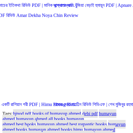
 নাচের ইতিকথা রিভিউ PDF | মানিক বন্দ্যোপাধ্যায়…
আপনারে আমি খুঁজিয়া বেড়াই হুমায়ূন PDF | Apn
বং একটি রাশিয়ান পরী PDF | Himu Ebong Ekti…
আমার দেখা নয়াচীন রিভিউ পিডিএফ | শেখ মুজিবুর র
Tags:
bipod pdf
books of humayun ahmed
debi pdf
humayun
ahmed
humayun ahmed all books
humayun
ahmed best books
humayun ahmed best romantic books
humayun
ahmed books
humayun ahmed books himu
humayun ahmed