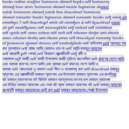
books online reading
humayun ahmed books pdf
humayun
ahmed love story
humayun ahmed movie
humayun ahmed
natok
humayun ahmed natok free download
humayun
ahmed romantic books
humayun ahmed romantic books pdf
misir ali
omnibus 2 pdf download
misir ali omnibus 4 pdf download
misir
ali pdf
moddhanno pdf
moyurakkhi pdf
nishad pdf
nishithini
pdf
onish pdf
onno vubon pdf
pufi pdf
raboner deshe ami ebong
amra
raboner deshe ami ebong amra pdf download
romantic books
of humayun ahmed
shuvro pdf
tondrabilash pdf
অচিনপুর pdf
অদ্ভুত সব
গল্প
অপরাহ্ন pdf
আজ আমি কোথাও যাব না pdf
আমি হুমায়ূন আহমেদ
pdf
কুহুরানী pdf
পোকা pdf
বিখ্যাত আত্মজীবনী pdf
বৃষ্টি ও
মেঘমালা pdf
মৃন্ময়ী pdf
মৃন্ময়ী উপন্যাস
মৃন্ময়ী চরিত্র
রঙপেন্সিল pdf
রাবণের দেশে আমি
এবং আমরা
রাবণের দেশে আমি এবং আমরা pdf
রাবনের দেশে আমি ও
আমরা pdf
রোদনভরা এ বসন্ত pdf
শীত ও অন্যান্য গল্প pdf download
হুমায়ুন
আহমেদ এর আত্মজীবনী
হুমায়ুন আহমেদ এর উপন্যাস
হুমায়ুন আহমেদ এর জনপ্রিয়
বই
হুমায়ুন আহমেদের বই রিভিউ
হুমায়ুন আহমেদের ভূতের গল্প
হুমায়ূন আহমেদ
এর উক্তি
হুমায়ূন আহমেদ এর সেরা বই সমূহ
হুমায়ূন আহমেদ বই pdf
হুমায়ূন আহমেদ
রচনাবলী
হুমায়ূন আহমেদের ছোট গল্প pdf
হুমায়ূন আহমেদের শ্রেষ্ঠ উপন্যাস