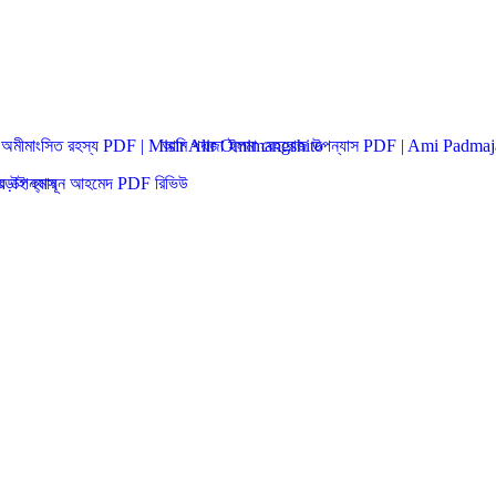
 অমীমাংসিত রহস্য PDF | Misir Alir Omimangshito
আমি পদ্মজা ইলমা বেহরোজ উপন্যাস PDF | Ami Padm