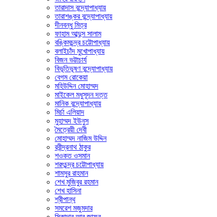
তারাদাস বন্দ্যোপাধ্যায়
তারাশঙ্কর বন্দ্যোপাধ্যায়
দীনবন্ধু মিত্র
ফাহাম আব্দুস সালাম
বঙ্কিমচন্দ্র চট্টোপাধ্যায়
বলাইচাঁদ মুখোপাধ্যায়
বিজন ভট্টাচার্য
বিভূতিভূষণ বন্দ্যোপাধ্যায়
বেগম রোকেয়া
মহিউদ্দিন মোহাম্মদ
মাইকেল মধুসূদন দত্ত
মানিক বন্দ্যোপাধ্যায়
মির্চা এলিয়াদ
মুহাম্মদ ইউনুস
মৈত্রেয়ী দেবী
মোহাম্মদ নাজিম উদ্দিন
রবীন্দ্রনাথ ঠাকুর
শওকত ওসমান
শরৎচন্দ্র চট্টোপাধ্যায়
শামসুর রাহমান
শেখ মুজিবুর রহমান
শেখ হাসিনা
শ্রীপান্থ
সমরেশ মজুমদার
সিকান্দার আবু জাফর