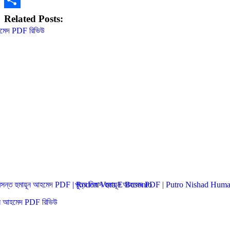
Share
Related Posts:
বসন্ত হুমায়ূন আহমেদ PDF | Rodon Vora E Bosonto
পুত্র নিষাদ হুমায়ূন আহমেদ PDF | Putro Nishad H