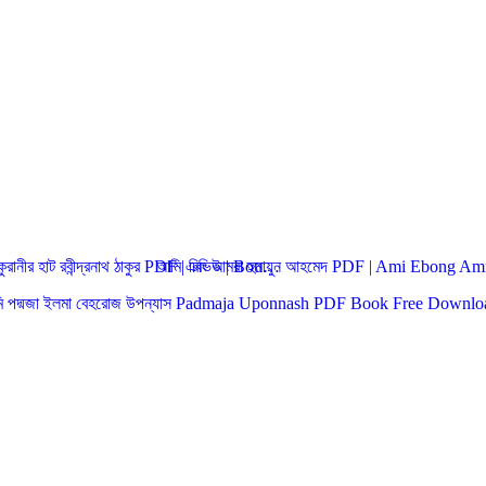
কুরানীর হাট রবীন্দ্রনাথ ঠাকুর PDF | রিভিউ | Bou…
আমি এবং আমরা হুমায়ুন আহমেদ PDF | Ami Ebong 