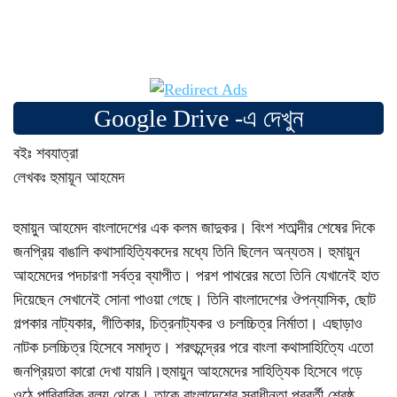
Google Drive -এ দেখুন
বইঃ শবযাত্রা
লেখকঃ হুমায়ূন আহমেদ
হুমায়ুন আহমেদ বাংলাদেশের এক কলম জাদুকর। বিংশ শতাব্দীর শেষের দিকে
জনপ্রিয় বাঙালি কথাসাহিত্যিকদের মধ্যে তিনি ছিলেন অন্যতম। হুমায়ুন
আহমেদের পদচারণা সর্বত্র ব্যাপীত। পরশ পাথরের মতো তিনি যেখানেই হাত
দিয়েছেন সেখানেই সোনা পাওয়া গেছে। তিনি বাংলাদেশের ঔপন্যাসিক, ছোট
গল্পকার নাট্যকার, গীতিকার, চিত্রনাট্যকর ও চলচ্চিত্র নির্মাতা। এছাড়াও
নাটক চলচ্চিত্র হিসেবে সমাদৃত। শরৎচন্দ্রের পরে বাংলা কথাসাহিত্যিে এতো
জনপ্রিয়তা কারো দেখা যায়নি।হুমায়ুন আহমেদের সাহিত্যিক হিসেবে গড়ে
ওঠে পারিবারিক বলয় থেকে। তাকে বাংলাদেশের স্বাধীনতা পরবর্তী শ্রেষ্ঠ