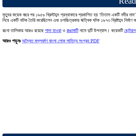
Read
মৃত্যুর কয়েক বছর পর ১৯৫৬ খ্রিস্টাব্দে গ্রন্থাকারে প্রকাশিত হয় ‘তিতাস একটি নদীর 
নিয়ে একটি নাটক তৈরি করেছিলেন এবং চলচ্চিত্রকার ঋত্বিক ঘটক ১৯৭৩ খ্রিষ্টাব্দে নির্মা
রচনা তালিকায় আরও রয়েছে
শাদা হাওয়া
ও
রাঙামাটি
নামে দুটি উপন্যাস। কয়েকটি
ছোটগল্প
আরও পড়ুনঃ
অদ্বৈত মল্লবর্মণ বাংলা লোক সাহিত্য সংগ্রহ PDF