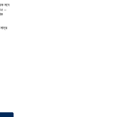
যিক মনে
৯৪৫ –
রিক
 মাত্র