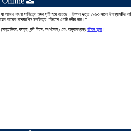
 Online
নাম’ যা আজও বাংলা সাহিত্যে ওমর সৃষ্টি হয়ে রয়েছে। উৎপল দত্ত ১৯৬৩ সালে উপন্যাসটির কা
ণ করেন আরেক মাস্টারপিস চলচ্চিত্র "তিতাস একটি নদীর নাম।"
(সন্তানিকা, কান্না, বন্দী বিহঙ্গ, স্পর্শদোষ) এবং অনুবাদগ্রন্থ
জীবন-তৃষা
।