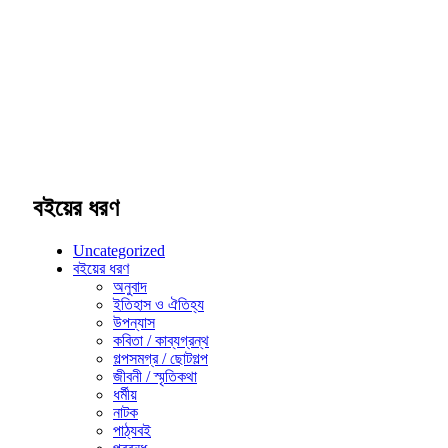
বইয়ের ধরণ
Uncategorized
বইয়ের ধরণ
অনুবাদ
ইতিহাস ও ঐতিহ্য
উপন্যাস
কবিতা / কাব্যগ্রন্থ
গল্পসমগ্র / ছোটগল্প
জীবনী / স্মৃতিকথা
ধর্মীয়
নাটক
পাঠ্যবই