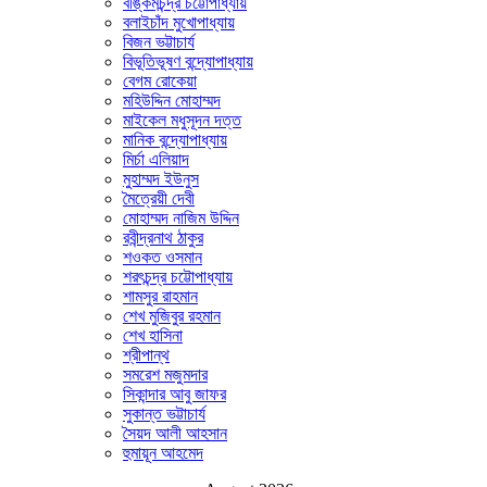
বঙ্কিমচন্দ্র চট্টোপাধ্যায়
বলাইচাঁদ মুখোপাধ্যায়
বিজন ভট্টাচার্য
বিভূতিভূষণ বন্দ্যোপাধ্যায়
বেগম রোকেয়া
মহিউদ্দিন মোহাম্মদ
মাইকেল মধুসূদন দত্ত
মানিক বন্দ্যোপাধ্যায়
মির্চা এলিয়াদ
মুহাম্মদ ইউনুস
মৈত্রেয়ী দেবী
মোহাম্মদ নাজিম উদ্দিন
রবীন্দ্রনাথ ঠাকুর
শওকত ওসমান
শরৎচন্দ্র চট্টোপাধ্যায়
শামসুর রাহমান
শেখ মুজিবুর রহমান
শেখ হাসিনা
শ্রীপান্থ
সমরেশ মজুমদার
সিকান্দার আবু জাফর
সুকান্ত ভট্টাচার্য
সৈয়দ আলী আহসান
হুমায়ূন আহমেদ