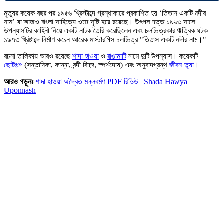
মৃত্যুর কয়েক বছর পর ১৯৫৬ খ্রিস্টাব্দে গ্রন্থাকারে প্রকাশিত হয় ‘তিতাস একটি নদীর
নাম’ যা আজও বাংলা সাহিত্যে ওমর সৃষ্টি হয়ে রয়েছে। উৎপল দত্ত ১৯৬৩ সালে
উপন্যাসটির কাহিনী নিয়ে একটি নাটক তৈরি করেছিলেন এবং চলচ্চিত্রকার ঋত্বিক ঘটক
১৯৭৩ খ্রিষ্টাব্দে নির্মাণ করেন আরেক মাস্টারপিস চলচ্চিত্র "তিতাস একটি নদীর নাম।"
রচনা তালিকায় আরও রয়েছে
শাদা হাওয়া
ও
রাঙামাটি
নামে দুটি উপন্যাস। কয়েকটি
ছোটগল্প
(সন্তানিকা, কান্না, বন্দী বিহঙ্গ, স্পর্শদোষ) এবং অনুবাদগ্রন্থ
জীবন-তৃষা
।
আরও পড়ুনঃ
শাদা হাওয়া অদ্বৈত মল্লবর্মণ PDF রিভিউ | Shada Hawya
Uponnash