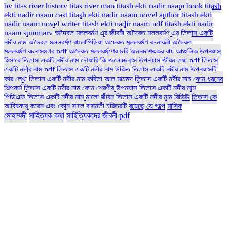
by
titas river history
titas river map
titash ekti nadir naam book
titash
ekti nadir naam cast
titash ekti nadir naam novel author
titash ekti
nadir naam novel writer
titash ekti nadir naam pdf
titash ekti nadir
naam summary
অদ্বৈত মল্লবর্মণ এর জীবনী
অদ্বৈত মল্লবর্মণ এর তিতাস একটি
নদীর নাম
অদ্বৈত মল্লবর্মণ বাংলাপিডিয়া
অদ্বৈত মল্লবর্মণ রচনাবলী
অদ্বৈত
মল্লবর্মণ রচনাসমগ্র pdf
অদ্বৈত মল্লবর্মণের ছবি
অন্নদাশঙ্কর রায়
আঞ্চলিক উপন্যাস
হিসাবে তিতাস একটি নদীর নাম
চৌয়ারি কি
জলোচ্ছ্বাস উপন্যাস
জীবন তৃষা pdf
তিতাস
একটি নদীর নাম pdf
তিতাস একটি নদীর নাম উক্তি
তিতাস একটি নদীর নাম উপন্যাসটি
কার লেখা
তিতাস একটি নদীর নাম কবিতা আল মাহমুদ
তিতাস একটি নদীর নাম কোন ধরনের
শিল্পকর্ম
তিতাস একটি নদীর নাম কোন শ্রেণীর উপন্যাস
তিতাস একটি নদীর নাম
পিডিএফ
তিতাস একটি নদীর নাম মালো জীবন
তিতাস একটি নদীর নাম রিভিউ
তিতাস কে
আবিষ্কার করেন এবং কোন সালে
বাসন্তী চরিত্রটি রয়েছে যে গল্পে
মাসিক
মোহাম্মদী
সাহিত্যক কথা
সাহিত্যিকদের জীবনী pdf