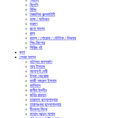
প্রবন্ধ
বিদেশি
বিবিধ
বৈজ্ঞানিক কল্পকাহিনী
ভাষা / অভিধান
ভ্রমণ
রচনা সমগ্র
রম্য
রহস্য / গোয়েন্দা / ভৌতিক / থ্রিলার
শিশু-কিশোর
সিরিজ বই
ব্লগ
লেখক সমগ্র
অদ্বৈত মল্লবর্মণ
আবু ইসহাক
আশাপূর্ণা দেবী
ইলমা বেহরোজ
কাজী নজরুল ইসলাম
কালিদাস
জসীম উদ্‌দীন
জহির রায়হান
তারাদাস বন্দ্যোপাধ্যায়
তারাশঙ্কর বন্দ্যোপাধ্যায়
দীনবন্ধু মিত্র
ফাহাম আব্দুস সালাম