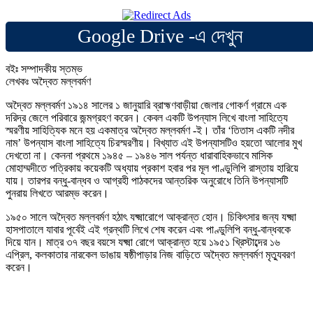
Google Drive -এ দেখুন
বইঃ সম্পাদকীয় স্তম্ভ
লেখকঃ অদ্বৈত মল্লবর্মণ
অদ্বৈত মল্লবর্মণ ১৯১৪ সালের ১ জানুয়ারি ব্রাহ্মণবাড়ীয়া জেলার গোকর্ণ গ্রামে এক
দরিদ্র জেলে পরিবারে জন্মগ্রহণ করেন। কেবল একটি উপন্যাস লিখে বাংলা সাহিত্যে
স্মরণীয় সাহিত্যিক মনে হয় একমাত্র অদ্বৈত মল্লবর্মণ -ই। তাঁর ‘তিতাস একটি নদীর
নাম’ উপন্যাস বাংলা সাহিত্যে চিরস্মরণীয়। বিখ্যাত এই উপন্যাসটিও হয়তো আলোর মুখ
দেখতো না। কেননা প্রথমে ১৯৪৫ – ১৯৪৬ সাল পর্যন্ত ধারাবাহিকভাবে মাসিক
মোহাম্মদীতে পত্রিকায় কয়েকটি অধ্যায় প্রকাশ হবার পর মূল পাণ্ডুলিপি রাস্তায় হারিয়ে
যায়। তারপর বন্ধু-বান্ধব ও আগ্রহী পাঠকদের আন্তরিক অনুরোধে তিনি উপন্যাসটি
পুনরায় লিখতে আরম্ভ করেন।
১৯৫০ সালে অদ্বৈত মল্লবর্মণ হঠাৎ যক্ষ্মারোগে আক্রান্ত হোন। চিকিৎসার জন্য যক্ষ্মা
হাসপাতালে যাবার পূর্বেই এই গ্রন্থটি লিখে শেষ করেন এবং পাণ্ডুলিপি বন্ধু-বান্ধবকে
দিয়ে যান। মাত্র ৩৭ বছর বয়সে যক্ষ্মা রোগে আক্রান্ত হয়ে ১৯৫১ খ্রিস্টাব্দের ১৬
এপ্রিল, কলকাতার নারকেল ডাঙায় ষষ্ঠীপাড়ার নিজ বাড়িতে অদ্বৈত মল্লবর্মণ মৃত্যুবরণ
করেন।