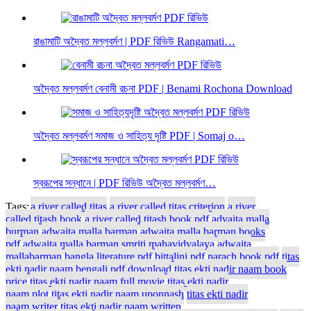
রাঙামাটি অদ্বৈত মল্লবর্মণ | PDF রিভিউ Rangamati…
অদ্বৈত মল্লবর্মণ বেনামী রচনা PDF | Benami Rochona Download
অদ্বৈত মল্লবর্মণ সমাজ ও সাহিত্য দৃষ্টি PDF | Somaj o…
স্বরূপের সন্ধানে | PDF রিভিউ অদ্বৈত মল্লবর্মণ…
Tags:
a river called titas
a river called titas criterion
a river
called titash book
a river called titash book pdf
advaita malla
burman
adwaita malla barman
adwaita malla barman books
pdf
adwaita malla barman smriti mahavidyalaya
adwaita
mallabarman
bangla literature pdf
bittalini pdf
narach book pdf
titas
ekti nadir naam bengali pdf download
titas ekti nadir naam book
price
titas ekti nadir naam full movie
titas ekti nadir
naam plot
titas ekti nadir naam uponnash
titas ekti nadir
naam writer
titas ekti nadir naam written