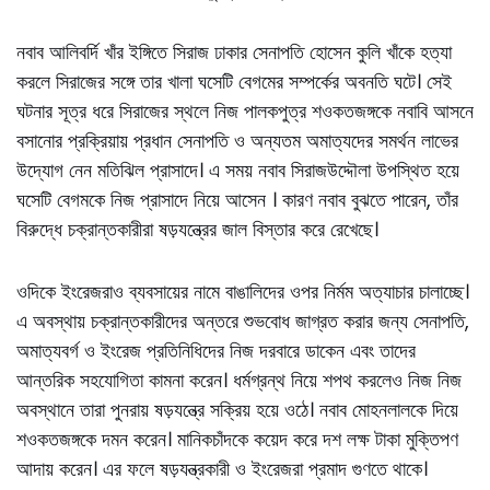
নবাব আলিবর্দি খাঁর ইঙ্গিতে সিরাজ ঢাকার সেনাপতি হােসেন কুলি খাঁকে হত্যা
করলে সিরাজের সঙ্গে তার খালা ঘসেটি বেগমের সম্পর্কের অবনতি ঘটে। সেই
ঘটনার সূত্র ধরে সিরাজের স্থলে নিজ পালকপুত্র শওকতজঙ্গকে নবাবি আসনে
বসানাের প্রক্রিয়ায় প্রধান সেনাপতি ও অন্যতম অমাত্যদের সমর্থন লাভের
উদ্যোগ নেন মতিঝিল প্রাসাদে। এ সময় নবাব সিরাজউদ্দৌলা উপস্থিত হয়ে
ঘসেটি বেগমকে নিজ প্রাসাদে নিয়ে আসেন । কারণ নবাব বুঝতে পারেন, তাঁর
বিরুদ্ধে চক্রান্তকারীরা ষড়যন্ত্রের জাল বিস্তার করে রেখেছে।
ওদিকে ইংরেজরাও ব্যবসায়ের নামে বাঙালিদের ওপর নির্মম অত্যাচার চালাচ্ছে।
এ অবস্থায় চক্রান্তকারীদের অন্তরে শুভবােধ জাগ্রত করার জন্য সেনাপতি,
অমাত্যবর্গ ও ইংরেজ প্রতিনিধিদের নিজ দরবারে ডাকেন এবং তাদের
আন্তরিক সহযােগিতা কামনা করেন। ধর্মগ্রন্থ নিয়ে শপথ করলেও নিজ নিজ
অবস্থানে তারা পুনরায় ষড়যন্ত্রে সক্রিয় হয়ে ওঠে। নবাব মােহনলালকে দিয়ে
শওকতজঙ্গকে দমন করেন। মানিকচাঁদকে কয়েদ করে দশ লক্ষ টাকা মুক্তিপণ
আদায় করেন। এর ফলে ষড়যন্ত্রকারী ও ইংরেজরা প্রমাদ গুণতে থাকে।