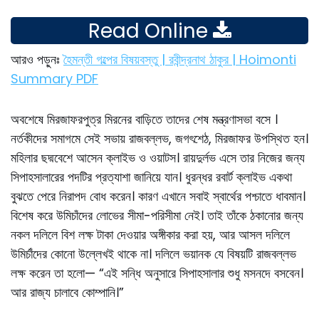
Read Online
আরও পড়ুনঃ
হৈমন্তী গল্পের বিষয়বস্তু | রবীন্দ্রনাথ ঠাকুর | Hoimonti
Summary PDF
অবশেষে মিরজাফরপুত্র মিরনের বাড়িতে তাদের শেষ মন্ত্রণাসভা বসে ।
নর্তকীদের সমাগমে সেই সভায় রাজবল্লভ, জগৎশেঠ, মিরজাফর উপস্থিত হন।
মহিলার ছদ্মবেশে আসেন ক্লাইভ ও ওয়াটস। রায়দুর্লভ এসে তার নিজের জন্য
সিপাহসালারের পদটির প্রত্যাশা জানিয়ে যান। ধুরন্ধর রবার্ট ক্লাইভ একথা
বুঝতে পেরে নিরাপদ বােধ করেন। কারণ এখানে সবাই স্বার্থের পশ্চাতে ধাবমান।
বিশেষ করে উমিচাঁদের লােভের সীমা-পরিসীমা নেই। তাই তাঁকে ঠকানাের জন্য
নকল দলিলে বিশ লক্ষ টাকা দেওয়ার অঙ্গীকার করা হয়, আর আসল দলিলে
উমির্চাঁদের কোনাে উল্লেখই থাকে না। দলিলে ভয়ানক যে বিষয়টি রাজবল্লভ
লক্ষ করেন তা হলাে— “এই সন্ধি অনুসারে সিপাহসালার শুধু মসনদে বসবেন।
আর রাজ্য চালাবে কোম্পানি।”