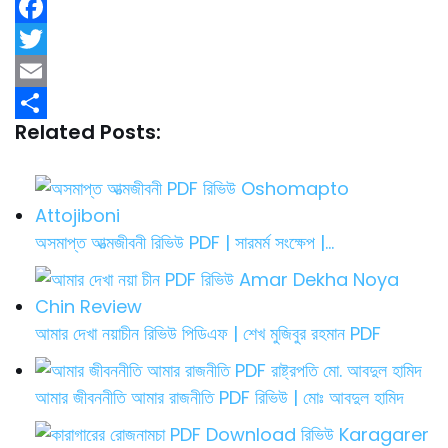
F
a
T
c
w
E
Related Posts:
e
i
m
S
b
t
a
h
o
t
i
a
o
e
l
r
অসমাপ্ত আত্মজীবনী রিভিউ PDF | সারমর্ম সংক্ষেপ |…
k
r
e
আমার দেখা নয়াচীন রিভিউ পিডিএফ | শেখ মুজিবুর রহমান PDF
আমার জীবননীতি আমার রাজনীতি PDF রিভিউ | মোঃ আবদুল হামিদ