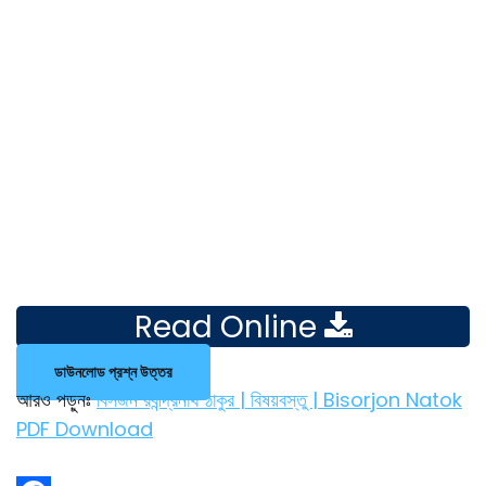
Read Online
ডাউনলোড প্রশ্ন উত্তর
আরও পড়ুনঃ
বিসর্জন রবীন্দ্রনাথ ঠাকুর | বিষয়বস্তু | Bisorjon Natok
PDF Download