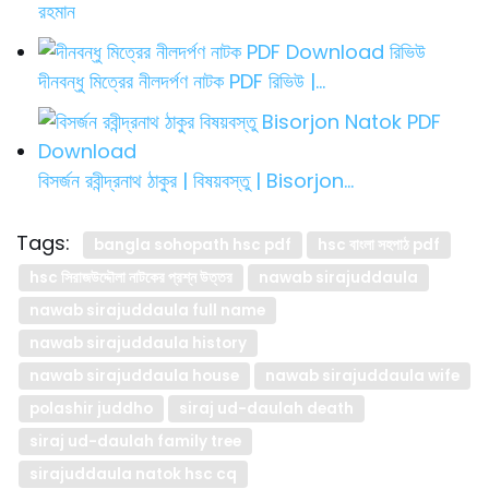
রহমান
দীনবন্ধু মিত্রের নীলদর্পণ নাটক PDF রিভিউ |…
বিসর্জন রবীন্দ্রনাথ ঠাকুর | বিষয়বস্তু | Bisorjon…
Tags:
bangla sohopath hsc pdf
hsc বাংলা সহপাঠ pdf
hsc সিরাজউদ্দৌলা নাটকের প্রশ্ন উত্তর
nawab sirajuddaula
nawab sirajuddaula full name
nawab sirajuddaula history
nawab sirajuddaula house
nawab sirajuddaula wife
polashir juddho
siraj ud-daulah death
siraj ud-daulah family tree
sirajuddaula natok hsc cq