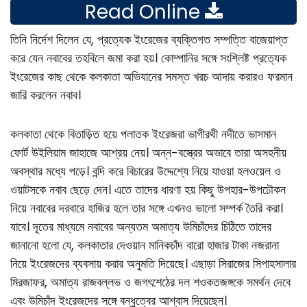
Read Online
তিনি নির্দেশ দিলেন যে, প্রত্যেক ইংরেজের ব্যক্তিগত সম্পত্তি বাজেয়াপ্ত
করে যেন নবাবের তহবিলে জমা করা হয়। কোম্পানির সঙ্গে সংশ্লিষ্ট প্রত্যেক
ইংরেজের কাছ থেকে কলকাতা অভিযানের সমস্ত খরচ আদায় করারও ফরমান
জারি করলেন নবাব।
কলকাতা থেকে বিতাড়িত হয়ে পলাতক ইংরেজরা ভাগীরথী নদীতে ভাসমান
ফোর্ট উইলিয়াম জাহাজে আশ্রয় নেয়। অন্ন-বস্ত্রের অভাবে তারা অসহনীয়
অবস্থার মধ্যে পড়ে। বন্দি করে বিচারের উদ্দেশ্যে নিয়ে যাওয়া হলওয়েল ও
ওয়াটসকে নবাব ছেড়ে দেন। এতে তাদের ধারণা হয় কিছু উপহার-উপঢৌকন
নিয়ে নবাবের দরবারে হাজির হলে তার সঙ্গে এখনও ভালাে সম্পর্ক তৈরি করা।
যাবে। দূতের মাধ্যমে নবাবের অন্যতম অমাত্য উমিচাঁদের চিঠিতে তাদের
জানানাে হলাে যে, কলকাতার দেওয়ান মানিকচাঁদ বারাে হাজার টাকা নজরানা
নিয়ে ইংরেজদের ব্যবসায় করার অনুমতি দিয়েছে। এছাড়া সিরাজের সিপাহসালার
মিরজাফর, অমাত্য রাজবল্লভ ও জগৎশেঠের দল শওকতজঙ্গকে সমর্থন দেবে
এবং উমিচাঁদ ইংরেজদের সঙ্গে বন্ধুত্বের আশ্বাস দিয়েছেন।