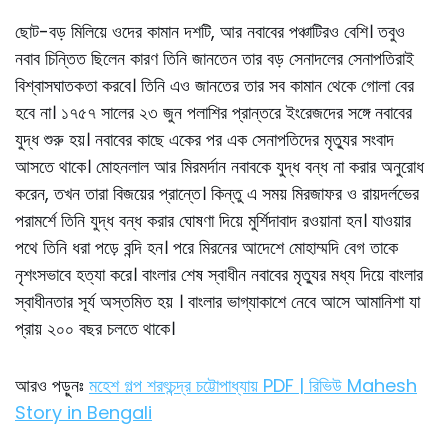
ছােট-বড় মিলিয়ে ওদের কামান দশটি, আর নবাবের পঞ্চাটিরও বেশি। তবুও
নবাব চিন্তিত ছিলেন কারণ তিনি জানতেন তার বড় সেনাদলের সেনাপতিরাই
বিশ্বাসঘাতকতা করবে। তিনি এও জানতের তার সব কামান থেকে গোলা বের
হবে না। ১৭৫৭ সালের ২৩ জুন পলাশির প্রান্তরে ইংরেজদের সঙ্গে নবাবের
যুদ্ধ শুরু হয়। নবাবের কাছে একের পর এক সেনাপতিদের মৃত্যুর সংবাদ
আসতে থাকে। মােহনলাল আর মিরমর্দান নবাবকে যুদ্ধ বন্ধ না করার অনুরােধ
করেন, তখন তারা বিজয়ের প্রান্তে। কিন্তু এ সময় মিরজাফর ও রায়দর্লভের
পরামর্শে তিনি যুদ্ধ বন্ধ করার ঘােষণা দিয়ে মুর্শিদাবাদ রওয়ানা হন। যাওয়ার
পথে তিনি ধরা পড়ে বন্দি হন। পরে মিরনের আদেশে মােহাম্মদি বেগ তাকে
নৃশংসভাবে হত্যা করে। বাংলার শেষ স্বাধীন নবাবের মৃত্যুর মধ্য দিয়ে বাংলার
স্বাধীনতার সূর্য অস্তমিত হয় । বাংলার ভাগ্যাকাশে নেবে আসে আমানিশা যা
প্রায় ২০০ বছর চলতে থাকে।
আরও পড়ুনঃ
মহেশ গল্প শরৎচন্দ্র চট্টোপাধ্যায় PDF | রিভিউ Mahesh
Story in Bengali