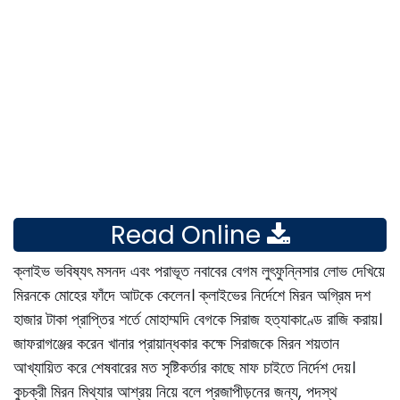
Read Online
ক্লাইভ ভবিষ্যৎ মসনদ এবং পরাভূত নবাবের বেগম লুৎফুন্নিসার লোভ দেখিয়ে
মিরনকে মোহের ফাঁদে আটকে কেলেন। ক্লাইভের নির্দেশে মিরন অগ্রিম দশ
হাজার টাকা প্রাপ্তির শর্তে মোহাম্মদি বেগকে সিরাজ হত্যাকাণ্ডে রাজি করায়।
জাফরাগঞ্জের করেন খানার প্রায়ান্ধকার কক্ষে সিরাজকে মিরন শয়তান
আখ্যায়িত করে শেষবারের মত সৃষ্টিকর্তার কাছে মাফ চাইতে নির্দেশ দেয়।
কুচক্রী মিরন মিথ্যার আশ্রয় নিয়ে বলে প্রজাপীড়নের জন্য, পদস্থ