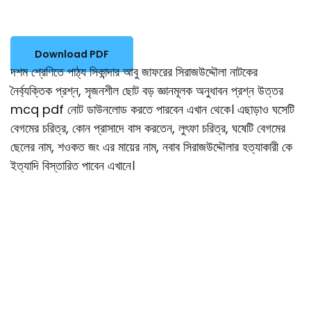
Download PDF
দশম শ্রেণিতে পাঠ্য সিকান্দার আবু জাফরের সিরাজউদ্দৌলা নাটকের
নৈর্ব্যক্তিক প্রশ্ন, সৃজনশীল ছোট বড় জ্ঞানমূলক অনুধাবন প্রশ্ন উত্তর
mcq pdf নোট ডাউনলোড করতে পারবেন এখান থেকে। এছাড়াও ঘসেটি
বেগমের চরিত্র, কোন প্রাসাদে বাস করতেন, লুৎফা চরিত্র, ঘষেটি বেগমের
ছেলের নাম, শওকত জং এর মায়ের নাম, নবাব সিরাজউদ্দৌলার হত্যাকারী কে
ইত্যাদি বিস্তারিত পাবেন এখানে।