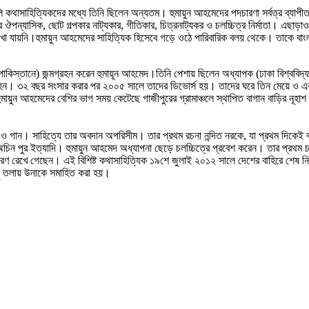
ি কথাসাহিত্যিকদের মধ্যে তিনি ছিলেন অন্যতম। হুমায়ুন আহমেদের পদচারণা সর্বত্র ব্যাপ
ন্যাসিক, ছোট গল্পকার নাট্যকার, গীতিকার, চিত্রনাট্যকর ও চলচ্চিত্র নির্মাতা। এছাড়া
 দেখা যায়নি।হুমায়ুন আহমেদের সাহিত্যিক হিসেবে গড়ে ওঠে পারিবারিক বলয় থেকে। তাকে বাং
পাকিস্তানে) জন্মগ্রহন করেন হুমায়ূন আহমেদ।তিনি পেশায় ছিলেন অধ্যাপক (ঢাকা বিশ্ববিদ্
্ধ হন। ৩২ বছর সংসার করার পর ২০০৫ সালে তাদের ডিভোর্স হয়। তাদের ঘরে তিন মেয়ে ও 
ায়ুন আহমেদের বেশির ভাগ সময় কেটেছে গাজীপুরের গ্রামাঞ্চলে স্থাপিত বাগান বাড়ির নূহাশ
্ধ ও গান। সাহিত্যে তার অবদান অপরিসীম। তার প্রথম রচনা নন্দিত নরকে, যা প্রথম দিকেই 
ন পুর ইত্যাদি। হুমায়ুন আহমেদ অধ্যাপনা ছেড়ে চলচ্চিত্রে প্রবেশ করেন। তার প্রথম চল
রণ রেখে গেছেন। এই বিশিষ্ট কথাসাহিত্যিক ১৯শে জুলাই ২০১২ সালে দেশের বাহিরে শেষ নি
চু তলায় উনাকে সমাহিত করা হয়।