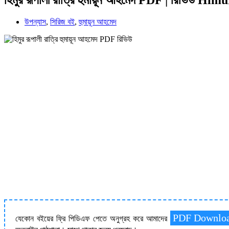
উপন্যাস
,
সিরিজ বই
,
হুমায়ূন আহমেদ
PDF Downlo
যেকোন বইয়ের ফ্রি পিডিএফ পেতে অনুগ্রহ করে আমাদের