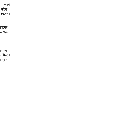
ীত। পরশ
ও নাটক
লাদেশের
যালয়ের
এক ছেলে
ব্যাপক
চ্চিত্র
ঃশ্বাস