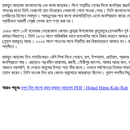
হুমায়ুন আহমেদ বাংলাদেশের এক কলম জাদুকর। বিংশ শতাব্দীর শেষের দিকে জনপ্রিয় বাঙাল
পাথরের মতো তিনি যেখানেই হাত দিয়েছেন সেখানেই সোনা পাওয়া গেছে। তিনি বাংলাদেশের ঔপ
চলচ্চিত্র হিসেবে সমাদৃত। শরৎচন্দ্রের পরে বাংলা কথাসাহিত্যিে এতো জনপ্রিয়তা কারো
স্বাধীনতা পরবর্তী শ্রেষ্ঠ লেখক বলে গণ্য করা হয।
১৯৪৮ সালে ১৩ই নভেম্বর নেত্রকোনা জেলার কেন্দুয়া উপজেলায় কুতুবপুরে (তৎকালীন পূর্ব 
রসায়ন বিভাগে)। তিনি ১৯৭৩ সালে পারিবারিক ভাবে গুলকেনির সাথে বিবাহ বন্ধনে আবদ
(নুহাশ হুমায়ূন) আছে। ২০০৫ সালে শাওনের সাথে দ্বিতীয় বার বিবাহবন্ধনে আবদ্ধ হন। হুম
পল্লীতে।
হুমায়ুন আহমেদ তিন শতাধিকেরও বেশি লিখা লিখে গেছেন, গল্প, উপন্যাস, ছোটগল্প, প্রবন
জনপ্রিয়তা পায়। এছাড়াও শঙ্খনীল কারাগার, রজনী, গৌরীপুর জাংশন, আমার আছে জল, অচি
আগুনে পরশমণি, যা দেখতে মানুষের উপচে পড়া ভীর জমে। ওভাবে সর্বক্ষেত্রে নিজের পদচা
ত্যাগ করেন। তিনি অনেক দিন ধরে কোলন ক্যান্সারে আক্রান্ত ছিলেন। নুহাশ পল্লীর লি
আরও পড়ুনঃ
হলুদ হিমু কালো র‍্যাব হুমায়ূন আহমেদ PDF | Holud Himu Kalo Rab