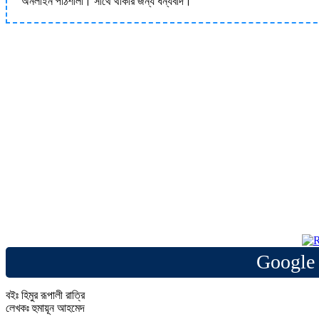
অনলাইন পাঠশালা। সাথে থাকার জন্য ধন্যবাদ।
Google 
বইঃ হিমুর রূপালী রাত্রি
লেখকঃ হুমায়ূন আহমেদ