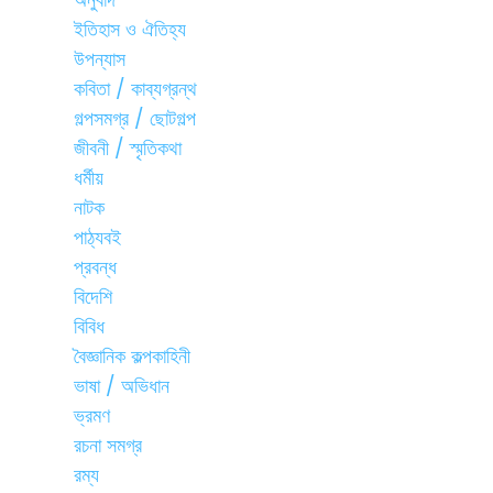
ইতিহাস ও ঐতিহ্য
উপন্যাস
কবিতা / কাব্যগ্রন্থ
গল্পসমগ্র / ছোটগল্প
জীবনী / স্মৃতিকথা
ধর্মীয়
নাটক
পাঠ্যবই
প্রবন্ধ
বিদেশি
বিবিধ
বৈজ্ঞানিক কল্পকাহিনী
ভাষা / অভিধান
ভ্রমণ
রচনা সমগ্র
রম্য