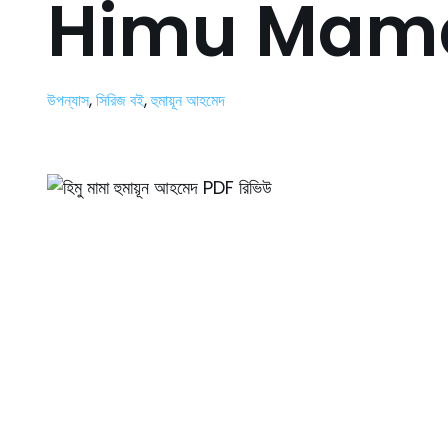
Himu Mam
উপন্যাস
,
সিরিজ বই
,
হুমায়ূন আহমেদ