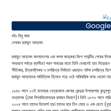
Google D
বইঃ হিমু মামা
লেখকঃ হুমায়ূন আহমেদ
হুমায়ুন আহমেদ বাংলাদেশের এক কলম জাদুকর। বিংশ শতাব্দীর শেষের দিকে
পদচারণা সর্বত্র ব্যাপীত। পরশ পাথরের মতো তিনি যেখানেই হাত দিয়েছেন 
গীতিকার, চিত্রনাট্যকর ও চলচ্চিত্র নির্মাতা। এছাড়াও নাটক চলচ্চিত্র হি
হুমায়ুন আহমেদের সাহিত্যিক হিসেবে গড়ে ওঠে পারিবারিক বলয় থেকে। তাকে 
১৯৪৮ সালে ১৩ই নভেম্বর নেত্রকোনা জেলার কেন্দুয়া উপজেলায় কুতুবপুরে
অধ্যাপক (ঢাকা বিশ্ববিদ্যালয়ের রসায়ন বিভাগে)। তিনি ১৯৭৩ সালে পার
২০০৫ সালে তাদের ডিভোর্স হয়। তাদের ঘরে তিন মেয়ে ও এক ছেলে (নুহা
হুমায়ুন আহমেদের বেশির ভাগ সময় কেটেছে গাজীপুরের গ্রামাঞ্চলে স্থাপিত