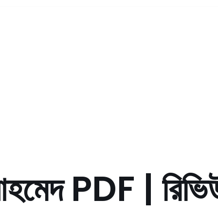
ূন আহমেদ PDF | রিভি