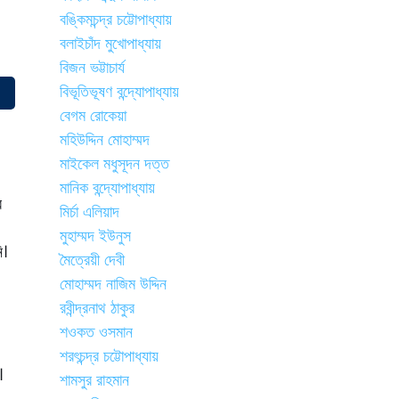
বঙ্কিমচন্দ্র চট্টোপাধ্যায়
বলাইচাঁদ মুখোপাধ্যায়
বিজন ভট্টাচার্য
বিভূতিভূষণ বন্দ্যোপাধ্যায়
বেগম রোকেয়া
মহিউদ্দিন মোহাম্মদ
মাইকেল মধুসূদন দত্ত
মানিক বন্দ্যোপাধ্যায়
র
মির্চা এলিয়াদ
মুহাম্মদ ইউনুস
ি।
মৈত্রেয়ী দেবী
মোহাম্মদ নাজিম উদ্দিন
রবীন্দ্রনাথ ঠাকুর
শওকত ওসমান
শরৎচন্দ্র চট্টোপাধ্যায়
।
শামসুর রাহমান