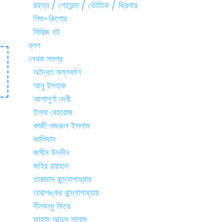
রহস্য / গোয়েন্দা / ভৌতিক / থ্রিলার
শিশু-কিশোর
সিরিজ বই
ব্লগ
লেখক সমগ্র
অদ্বৈত মল্লবর্মণ
আবু ইসহাক
আশাপূর্ণা দেবী
ইলমা বেহরোজ
কাজী নজরুল ইসলাম
কালিদাস
জসীম উদ্‌দীন
জহির রায়হান
তারাদাস বন্দ্যোপাধ্যায়
তারাশঙ্কর বন্দ্যোপাধ্যায়
দীনবন্ধু মিত্র
ফাহাম আব্দুস সালাম