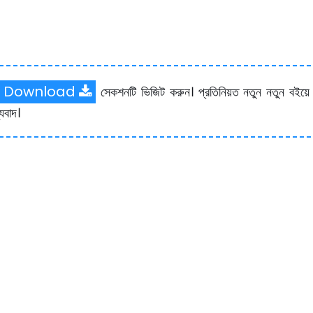
F Download
সেকশনটি ভিজিট করুন। প্রতিনিয়ত নতুন নতুন বইয়ে
যবাদ।