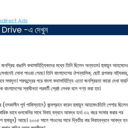
rive -এ দেখুন
 জনপ্রিয় বাঙালি কথাসাহিত্যিকদের মধ্যে তিনি ছিলেন অন্যতম। হুমায়ুন আহমেদে
সেখানেই সোনা পাওয়া গেছে। তিনি বাংলাদেশের ঔপন্যাসিক, ছোট গল্পকার নাট্যকার,
সেবে সমাদৃত। শরৎচন্দ্রের পরে বাংলা কথাসাহিত্যিে এতো জনপ্রিয়তা কারো দেখা যায়ন
বাংলাদেশের স্বাধীনতা পরবর্তী শ্রেষ্ঠ লেখক বলে গণ্য করা হয।
 (তৎকালীন পূর্ব পাকিস্তানে) জন্মগ্রহন করেন হুমায়ূন আহমেদ।তিনি পেশায় ছিলেন
িবারিক ভাবে গুলকেনির সাথে বিবাহ বন্ধনে আবদ্ধ হন। ৩২ বছর সংসার করার পর
শ হুমায়ূন) আছে। ২০০৫ সালে শাওনের সাথে দ্বিতীয় বার বিবাহবন্ধনে আবদ্ধ হন
 বাগান বাড়ির নূহাশ পল্লীতে।