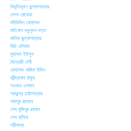
বিভূতিভূষণ বন্দ্যোপাধ্যায়
বেগম রোকেয়া
মহিউদ্দিন মোহাম্মদ
মাইকেল মধুসূদন দত্ত
মানিক বন্দ্যোপাধ্যায়
মির্চা এলিয়াদ
মুহাম্মদ ইউনুস
মৈত্রেয়ী দেবী
মোহাম্মদ নাজিম উদ্দিন
রবীন্দ্রনাথ ঠাকুর
শওকত ওসমান
শরৎচন্দ্র চট্টোপাধ্যায়
শামসুর রাহমান
শেখ মুজিবুর রহমান
শেখ হাসিনা
শ্রীপান্থ