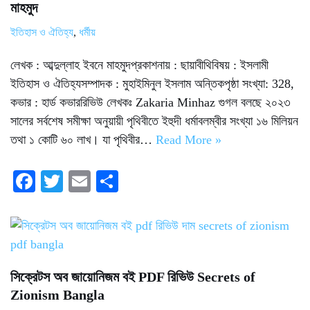
মাহমুদ
ইতিহাস ও ঐতিহ্য
,
ধর্মীয়
লেখক : আব্দুল্লাহ ইবনে মাহমুদপ্রকাশনায় : ছায়াবীথিবিষয় : ইসলামী
ইতিহাস ও ঐতিহ্যসম্পাদক : মুহাইমিনুল ইসলাম অন্তিকপৃষ্ঠা সংখ্যা: 328,
কভার : হার্ড কভাররিভিউ লেখকঃ Zakaria Minhaz গুগল বলছে ২০২৩
সালের সর্বশেষ সমীক্ষা অনুয়ায়ী পৃথিবীতে ইহুদী ধর্মাবলম্বীর সংখ্যা ১৬ মিলিয়ন
তথা ১ কোটি ৬০ লাখ। যা পৃথিবীর…
Read More »
Fa
T
E
S
ce
wi
m
ha
bo
tte
ail
re
ok
r
সিক্রেটস অব জায়োনিজম বই PDF রিভিউ Secrets of
Zionism Bangla