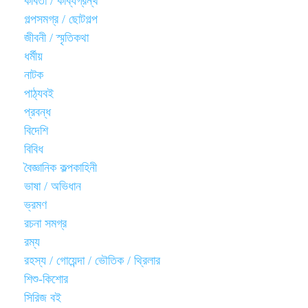
কবিতা / কাব্যগ্রন্থ
গল্পসমগ্র / ছোটগল্প
জীবনী / স্মৃতিকথা
ধর্মীয়
নাটক
পাঠ্যবই
প্রবন্ধ
বিদেশি
বিবিধ
বৈজ্ঞানিক কল্পকাহিনী
ভাষা / অভিধান
ভ্রমণ
রচনা সমগ্র
রম্য
রহস্য / গোয়েন্দা / ভৌতিক / থ্রিলার
শিশু-কিশোর
সিরিজ বই