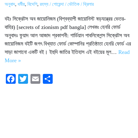
অনুবাদ
,
ধর্মীয়
,
বিদেশি
,
রহস্য / গোয়েন্দা / ভৌতিক / থ্রিলার
বইঃ সিক্রেটস অব জায়োনিজম (বিশ্বব্যাপী জায়োনিস্ট ষড়যন্ত্রের ভেতর-
বাহির) [secrets of zionism pdf bangla] লেখকঃ হেনরি ফোর্ড
অনুবাদঃ ফুয়াদ আল আজাদ প্রকাশনী: গার্ডিয়ান পাবলিকেশন্স সিক্রেটস অব
জায়োনিজম বইটি জগৎ বিখ্যাত ফোর্ড কোম্পানির প্রতিষ্ঠাতা হেনরি ফোর্ড এর
সাড়া জাগানো একটি বই। ইহুদি জাতির ইতিহাস এই বইয়ের মূল…
Read
More »
Fa
T
E
S
ce
wi
m
ha
bo
tte
ail
re
ok
r