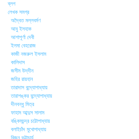
ব্লগ
লেখক সমগ্র
অদ্বৈত মল্লবর্মণ
আবু ইসহাক
আশাপূর্ণা দেবী
ইলমা বেহরোজ
কাজী নজরুল ইসলাম
কালিদাস
জসীম উদ্‌দীন
জহির রায়হান
তারাদাস বন্দ্যোপাধ্যায়
তারাশঙ্কর বন্দ্যোপাধ্যায়
দীনবন্ধু মিত্র
ফাহাম আব্দুস সালাম
বঙ্কিমচন্দ্র চট্টোপাধ্যায়
বলাইচাঁদ মুখোপাধ্যায়
বিজন ভট্টাচার্য