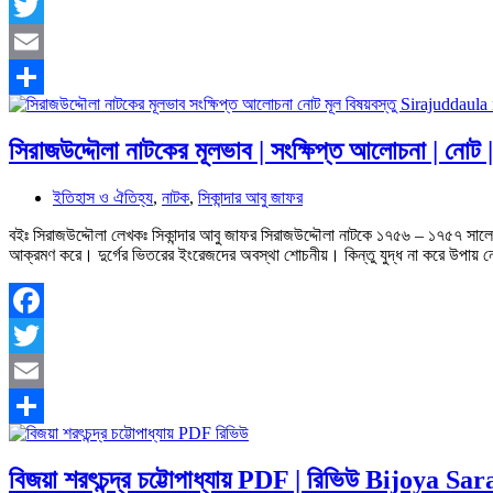
Facebook
Twitter
Email
Share
সিরাজউদ্দৌলা নাটকের মূলভাব | সংক্ষিপ্ত আলোচনা | নোট | 
ইতিহাস ও ঐতিহ্য
,
নাটক
,
সিকান্দার আবু জাফর
বইঃ সিরাজউদ্দৌলা লেখকঃ সিকান্দার আবু জাফর সিরাজউদ্দৌলা নাটকে ১৭৫৬ – ১৭৫৭ সালের ম
আক্রমণ করে। দুর্গের ভিতরের ইংরেজদের অবস্থা শোচনীয়। কিন্তু যুদ্ধ না করে উপ
Facebook
Twitter
Email
Share
বিজয়া শরৎচন্দ্র চট্টোপাধ্যায় PDF | রিভিউ Bijoya