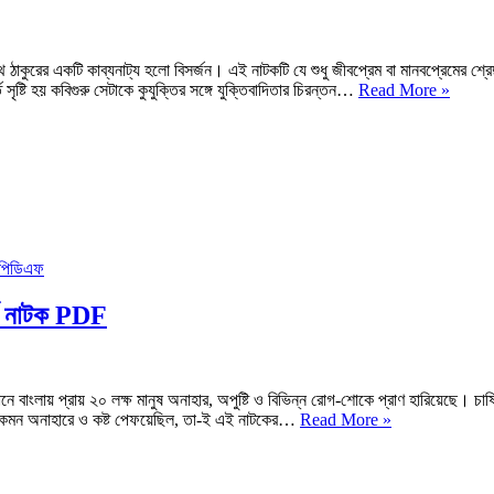
ঠাকুরের একটি কাব্যনাট্য হলো বিসর্জন। এই নাটকটি যে শুধু জীবপ্রেম বা মানবপ্রেমের শ্রেষ
বিসর্জন
্ত সৃষ্টি হয় কবিগুরু সেটাকে কুযুক্তির সঙ্গে যুক্তিবাদিতার চিরন্তন…
Read More »
রবীন্দ্রন
ঠাকুর
|
বিষয়বস্
|
Bisorj
Natok
PDF
Down
ার্য নাটক PDF
ানে বাংলায় প্রায় ২০ লক্ষ মানুষ অনাহার, অপুষ্টি ও বিভিন্ন রোগ-শোকে প্রাণ হারিয়েছে। চাষ
নবান্ন
িবার কেমন অনাহারে ও কষ্ট পেফয়েছিল, তা-ই এই নাটকের…
Read More »
নাটকের
বিষয়বস্তু
চরিত্র