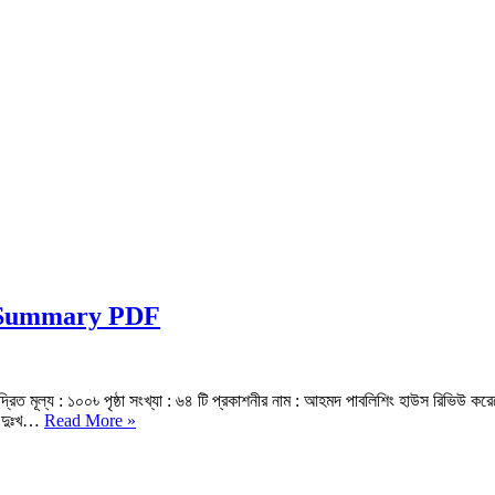
gla Summary PDF
রিত মূল্য : ১০০৳ পৃষ্ঠা সংখ্যা : ৬৪ টি প্রকাশনীর নাম : আহমদ পাবলিশিং হাউস রিভিউ কর
ইডিপাস
ে দুঃখ…
Read More »
নাটকের
বিষয়বস্তু
|