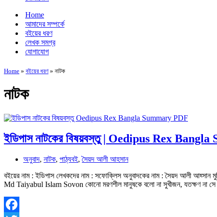
Home
আমাদের সম্পর্কে
বইয়ের ধরণ
লেখক সমগ্র
যোগাযোগ
Home
»
বইয়ের ধরণ
»
নাটক
নাটক
ইডিপাস নাটকের বিষয়বস্তু | Oedipus Rex Ban
অনুবাদ
,
নাটক
,
পাঠ্যবই
,
সৈয়দ আলী আহসান
বইয়ের নাম : ইডিপাস লেখকদের নাম : সফোক্লিস অনুবাদকের নাম : সৈয়দ আলী আহ্সান মুদ্
Md Taiyabul Islam Sovon কোনো মরণশীল মানুষকে বলো না সুখীজন, যতক্ষণ না স