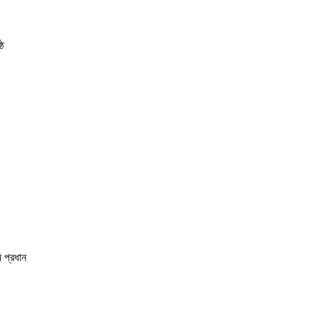
্ঠ
াথ
তু
on
load
ি প্রধান