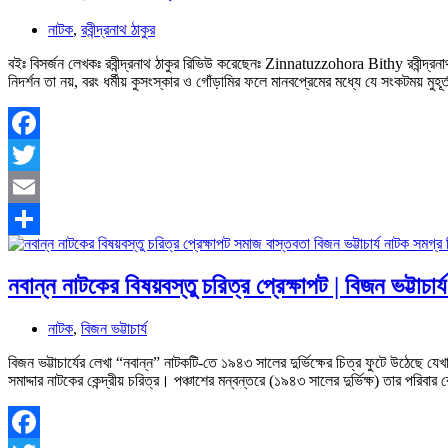
নাটক
,
রবীন্দ্রনাথ ঠাকুর
বইঃ বিসর্জন লেখকঃ রবীন্দ্রনাথ ঠাকুর রিভিউ করেছেনঃ Zinnatuzzohora Bithy রবীন্দ্রনাথ 
নিদর্শন তা নয়, বরং ধর্মীয় কুসংস্কার ও গোঁড়ামির ফলে মানবপ্রেমের মধ্যে যে সংকটময় মুহূর
Facebook
Twitter
Email
Share
নবান্ন নাটকের বিষয়বস্তু চরিত্র প্রেক্ষাপট | বিজন ভট্টাচ
নাটক
,
বিজন ভট্টাচার্য
বিজন ভট্টাচার্যের লেখা “নবান্ন” নাটকটি-তে ১৯৪৩ সালের দুর্ভিক্ষের চিত্র ফুটে উঠেছে যেখ
সমাদ্দার নাটকের কেন্দ্রীয় চরিত্র। পঞ্চাশের মন্বন্তরে (১৯৪৩ সালের দুর্ভিক্ষ) তার পর