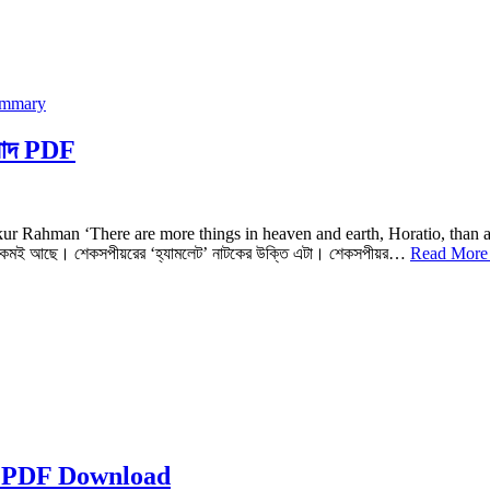
Oedipus
Rex
Bangla
Summary
PDF
নুবাদ PDF
নঃ Afikur Rahman ‘There are more things in heaven and earth, Horatio, than 
ুব কমই আছে। শেকসপীয়রের ‘হ্যামলেট’ নাটকের উক্তি এটা। শেকসপীয়র…
Read More
Natok PDF Download