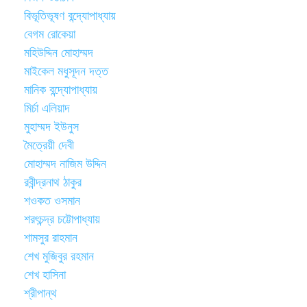
বিভূতিভূষণ বন্দ্যোপাধ্যায়
বেগম রোকেয়া
মহিউদ্দিন মোহাম্মদ
মাইকেল মধুসূদন দত্ত
মানিক বন্দ্যোপাধ্যায়
মির্চা এলিয়াদ
মুহাম্মদ ইউনুস
মৈত্রেয়ী দেবী
মোহাম্মদ নাজিম উদ্দিন
রবীন্দ্রনাথ ঠাকুর
শওকত ওসমান
শরৎচন্দ্র চট্টোপাধ্যায়
শামসুর রাহমান
শেখ মুজিবুর রহমান
শেখ হাসিনা
শ্রীপান্থ