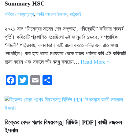
Summary HSC
কবিতা / কাব্যগ্রন্থ
,
কাজী নজরুল ইসলাম
,
পাঠ্যবই
২০২১ সাল ’ডিসেম্বর মাসের শেষ সপ্তাহ’, “বিদ্রোহী” কবিতার শতবর্ষ
পূর্তি। কবিতাটি প্রকাশিত হয়েছিলো ৬ই জানুয়ারি ১৯২২, সাপ্তাহিক
‘বিজলী’ পত্রিকায়, কলকাতা। এটি রচনা করতে কবির এক রাত সময়
লেগেছিল। বলা হয়ে থাকে মধ্যরাত থেকে ফজর পর্যন্ত কবি এই কবিতাটি
রচনা করেন এবং সকালে তাঁর বন্ধু কমরেড…
Read More »
Fa
T
E
S
ce
wi
m
ha
bo
tte
ail
re
ok
r
রিক্তের বেদন গল্পের বিষয়বস্তু | রিভিউ | PDF | কাজী নজরুল
ইসলাম