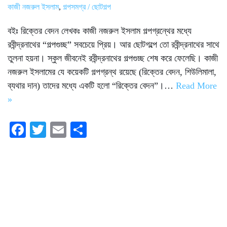
কাজী নজরুল ইসলাম
,
গল্পসমগ্র / ছোটগল্প
বইঃ রিক্তের বেদন লেখকঃ কাজী নজরুল ইসলাম গল্পগ্রন্থের মধ্যে
রবীন্দ্রনাথের “গল্পগুচ্ছ” সবচেয়ে প্রিয়। আর ছোটগল্পে তো রবীন্দ্রনাথের সাথে
তুলনা হয়না। স্কুল জীবনেই রবীন্দ্রনাথের গল্পগুচ্ছ শেষ করে ফেলেছি। কাজী
নজরুল ইসলামের যে কয়েকটি গল্পগ্রন্থ রয়েছে (রিক্তের বেদন, শিউলিমালা,
ব্যথার দান) তাদের মধ্যে একটি হলো “রিক্তের বেদন”।…
Read More
»
Fa
T
E
S
ce
wi
m
ha
bo
tte
ail
re
ok
r