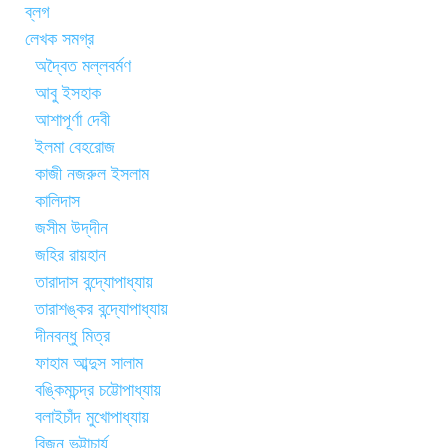
ব্লগ
লেখক সমগ্র
অদ্বৈত মল্লবর্মণ
আবু ইসহাক
আশাপূর্ণা দেবী
ইলমা বেহরোজ
কাজী নজরুল ইসলাম
কালিদাস
জসীম উদ্‌দীন
জহির রায়হান
তারাদাস বন্দ্যোপাধ্যায়
তারাশঙ্কর বন্দ্যোপাধ্যায়
দীনবন্ধু মিত্র
ফাহাম আব্দুস সালাম
বঙ্কিমচন্দ্র চট্টোপাধ্যায়
বলাইচাঁদ মুখোপাধ্যায়
বিজন ভট্টাচার্য