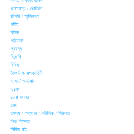
কবিতা / কাব্যগ্রন্থ
গল্পসমগ্র / ছোটগল্প
জীবনী / স্মৃতিকথা
ধর্মীয়
নাটক
পাঠ্যবই
প্রবন্ধ
বিদেশি
বিবিধ
বৈজ্ঞানিক কল্পকাহিনী
ভাষা / অভিধান
ভ্রমণ
রচনা সমগ্র
রম্য
রহস্য / গোয়েন্দা / ভৌতিক / থ্রিলার
শিশু-কিশোর
সিরিজ বই