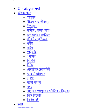
Uncategorized
বইয়ের ধরণ
অনুবাদ
ইতিহাস ও ঐতিহ্য
উপন্যাস
কবিতা / কাব্যগ্রন্থ
গল্পসমগ্র / ছোটগল্প
জীবনী / স্মৃতিকথা
ধর্মীয়
নাটক
পাঠ্যবই
প্রবন্ধ
বিদেশি
বিবিধ
বৈজ্ঞানিক কল্পকাহিনী
ভাষা / অভিধান
ভ্রমণ
রচনা সমগ্র
রম্য
রহস্য / গোয়েন্দা / ভৌতিক / থ্রিলার
শিশু-কিশোর
সিরিজ বই
ব্লগ