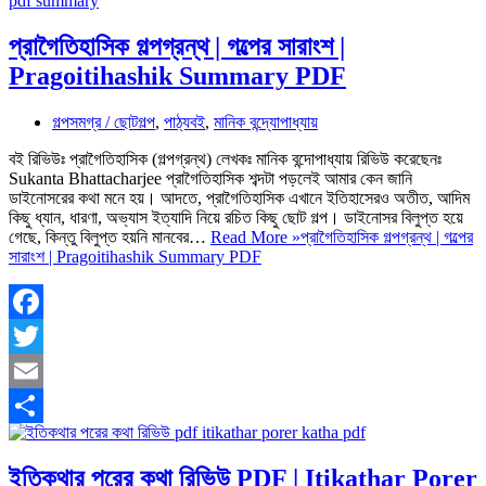
প্রাগৈতিহাসিক গল্পগ্রন্থ | গল্পের সারাংশ |
Pragoitihashik Summary PDF
গল্পসমগ্র / ছোটগল্প
,
পাঠ্যবই
,
মানিক বন্দ্যোপাধ্যায়
বই রিভিউঃ প্রাগৈতিহাসিক (গল্পগ্রন্থ) লেখকঃ মানিক বন্দোপাধ্যায় রিভিউ করেছেনঃ
Sukanta Bhattacharjee প্রাগৈতিহাসিক শব্দটা পড়লেই আমার কেন জানি
ডাইনোসরের কথা মনে হয়। আদতে, প্রাগৈতিহাসিক এখানে ইতিহাসেরও অতীত, আদিম
কিছু ধ্যান, ধারণা, অভ্যাস ইত্যাদি নিয়ে রচিত কিছু ছোট গল্প। ডাইনোসর বিলুপ্ত হয়ে
গেছে, কিন্তু বিলুপ্ত হয়নি মানবের…
Read More »
প্রাগৈতিহাসিক গল্পগ্রন্থ | গল্পের
সারাংশ | Pragoitihashik Summary PDF
Facebook
Twitter
Email
Share
ইতিকথার পরের কথা রিভিউ PDF | Itikathar Porer