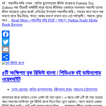
বই : পদ্মানদীর মাঝি লেখক : মানিক বন্দোপাধ্যায় রিভিউ করেছেনঃ Fatema Tuz
Zohora পদ্মা তীরবর্তী কর্মজীবী মানুষ যাদের জীবিকার একমাত্র অবলম্বন পদ্মানদী তাদের
জীবন যাত্রাকে কেন্দ্র করেই এগিয়েছে উপন্যাস পদ্মানদীর মাঝি। সময়ের সাথে সাথে পদ্মা
কখনো থাকে ধীর-স্থির, শান্ত; আবার কখনো কখনো হয়ে ওঠে সর্বগ্রাসী। পদ্মাকে কেন্দ্র
করে…
Read More »
পদ্মানদীর মাঝি PDF | সারাংশ | Padma Nadir Majhi
Book Review
Facebook
Twitter
Email
Share
৫টি সংক্ষিপ্ত বুক রিভিউ বাংলা | পিডিএফ বই ডাউনলোড
ওয়েবসাইট
বেগম রোকেয়া
,
মানিক বন্দ্যোপাধ্যায়
,
রবীন্দ্রনাথ ঠাকুর
,
শরৎচন্দ্র চট্টোপাধ্যায়
ব্যস্থতার মাঝে বর্তমানে তেমন একটা বই পড়া হয়না। এ বছরে মোট ৫টি বই পড়া হয়েছে
আর সেগুলোর সংক্ষিপ্ত বুক রিভিউ বাংলা লিখে নিচে তুলে ধরলাম। আগে কখনো এরকম
রিভিউ লিখা হয়নি। তাই খুবই সাধারণ মানের লিখা….. ক্ষমাসুন্দর দৃষ্টিতে দেখবার অনুরোধ