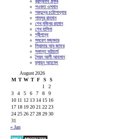
রবীন্দ্রনাথ ঠাকুর
শওকত ওসমান
শরৎচন্দ্র চট্টোপাধ্যায়
শামসুর রাহমান
শেখ মুজিবুর রহমান
শেখ হাসিনা
শ্রীপান্থ
সমরেশ মজুমদার
সিকান্দার আবু জাফর
সুকান্ত ভট্টাচার্য
সৈয়দ আলী আহসান
হুমায়ূন আহমেদ
August 2026
M
T
W
T
F
S
S
1
2
3
4
5
6
7
8
9
10
11
12
13
14
15
16
17
18
19
20
21
22
23
24
25
26
27
28
29
30
31
« Jan