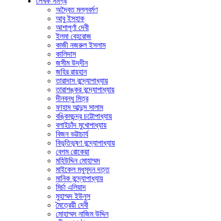
লেখক সমগ্র
অদ্বৈত মল্লবর্মণ
আবু ইসহাক
আশাপূর্ণা দেবী
ইলমা বেহরোজ
কাজী নজরুল ইসলাম
কালিদাস
জসীম উদ্‌দীন
জহির রায়হান
তারাদাস বন্দ্যোপাধ্যায়
তারাশঙ্কর বন্দ্যোপাধ্যায়
দীনবন্ধু মিত্র
ফাহাম আব্দুস সালাম
বঙ্কিমচন্দ্র চট্টোপাধ্যায়
বলাইচাঁদ মুখোপাধ্যায়
বিজন ভট্টাচার্য
বিভূতিভূষণ বন্দ্যোপাধ্যায়
বেগম রোকেয়া
মহিউদ্দিন মোহাম্মদ
মাইকেল মধুসূদন দত্ত
মানিক বন্দ্যোপাধ্যায়
মির্চা এলিয়াদ
মুহাম্মদ ইউনুস
মৈত্রেয়ী দেবী
মোহাম্মদ নাজিম উদ্দিন