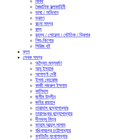
বিবিধ
বৈজ্ঞানিক কল্পকাহিনী
ভাষা / অভিধান
ভ্রমণ
রচনা সমগ্র
রম্য
রহস্য / গোয়েন্দা / ভৌতিক / থ্রিলার
শিশু-কিশোর
সিরিজ বই
ব্লগ
লেখক সমগ্র
অদ্বৈত মল্লবর্মণ
আবু ইসহাক
আশাপূর্ণা দেবী
ইলমা বেহরোজ
কাজী নজরুল ইসলাম
কালিদাস
জসীম উদ্‌দীন
জহির রায়হান
তারাদাস বন্দ্যোপাধ্যায়
তারাশঙ্কর বন্দ্যোপাধ্যায়
দীনবন্ধু মিত্র
ফাহাম আব্দুস সালাম
বঙ্কিমচন্দ্র চট্টোপাধ্যায়
বলাইচাঁদ মুখোপাধ্যায়