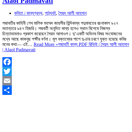
Alaol Padmavati
কবিতা / কাব্যগ্রন্থ
,
পাঠ্যবই
,
সৈয়দ আলী আহসান
পদ্মাবতীর কাহিনী শেখ মালিক মহম্মদ জায়সীর হিন্দিকাব্য পদুমাবতের রচনাকাল ৯২৭
মতান্তরে ৯৪৭ হিজরি। পদ্মবর্তী অনূদিত কাব্য হলেও স্থান বিশেষে নিজস্ব
চিন্তাভাবনাও প্রকাশ করেছেন সৈয়দ আলাওল। দু’একটি অভিনব বিষয় সংযোজনের
মধ্যে আছে কাকনুছ পক্ষীর বর্ণনা। মূল বক্তব্যের পাশে দু-চার চরণে যুক্ত হয়েছে কবির
মনের কথা— এই…
Read More »
পদ্মাবতী কাব্য PDF রিভিউ | সৈয়দ আলী আহসান
| Alaol Padmavati
Facebook
Twitter
Email
Share