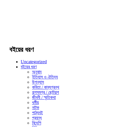
বইয়ের ধরণ
Uncategorized
বইয়ের ধরণ
অনুবাদ
ইতিহাস ও ঐতিহ্য
উপন্যাস
কবিতা / কাব্যগ্রন্থ
গল্পসমগ্র / ছোটগল্প
জীবনী / স্মৃতিকথা
ধর্মীয়
নাটক
পাঠ্যবই
প্রবন্ধ
বিদেশি