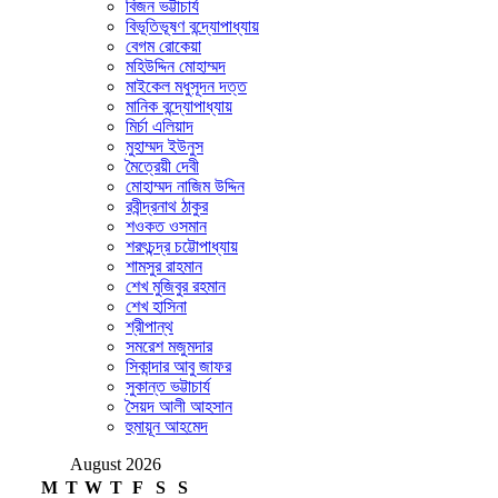
বিজন ভট্টাচার্য
বিভূতিভূষণ বন্দ্যোপাধ্যায়
বেগম রোকেয়া
মহিউদ্দিন মোহাম্মদ
মাইকেল মধুসূদন দত্ত
মানিক বন্দ্যোপাধ্যায়
মির্চা এলিয়াদ
মুহাম্মদ ইউনুস
মৈত্রেয়ী দেবী
মোহাম্মদ নাজিম উদ্দিন
রবীন্দ্রনাথ ঠাকুর
শওকত ওসমান
শরৎচন্দ্র চট্টোপাধ্যায়
শামসুর রাহমান
শেখ মুজিবুর রহমান
শেখ হাসিনা
শ্রীপান্থ
সমরেশ মজুমদার
সিকান্দার আবু জাফর
সুকান্ত ভট্টাচার্য
সৈয়দ আলী আহসান
হুমায়ূন আহমেদ
August 2026
M
T
W
T
F
S
S