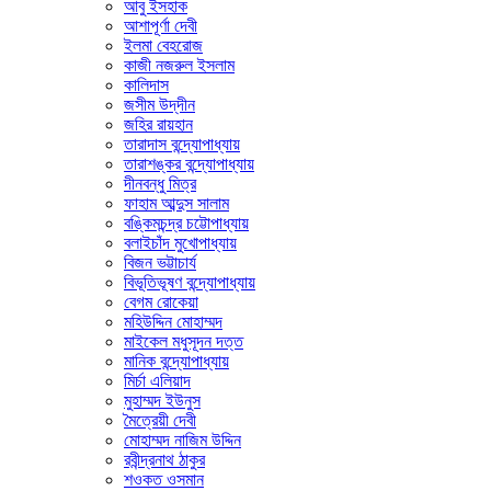
আবু ইসহাক
আশাপূর্ণা দেবী
ইলমা বেহরোজ
কাজী নজরুল ইসলাম
কালিদাস
জসীম উদ্‌দীন
জহির রায়হান
তারাদাস বন্দ্যোপাধ্যায়
তারাশঙ্কর বন্দ্যোপাধ্যায়
দীনবন্ধু মিত্র
ফাহাম আব্দুস সালাম
বঙ্কিমচন্দ্র চট্টোপাধ্যায়
বলাইচাঁদ মুখোপাধ্যায়
বিজন ভট্টাচার্য
বিভূতিভূষণ বন্দ্যোপাধ্যায়
বেগম রোকেয়া
মহিউদ্দিন মোহাম্মদ
মাইকেল মধুসূদন দত্ত
মানিক বন্দ্যোপাধ্যায়
মির্চা এলিয়াদ
মুহাম্মদ ইউনুস
মৈত্রেয়ী দেবী
মোহাম্মদ নাজিম উদ্দিন
রবীন্দ্রনাথ ঠাকুর
শওকত ওসমান