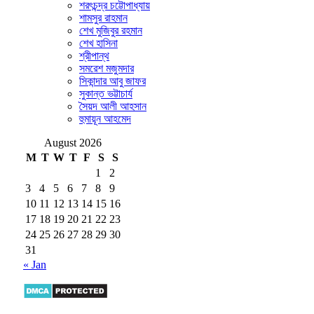
শরৎচন্দ্র চট্টোপাধ্যায়
শামসুর রাহমান
শেখ মুজিবুর রহমান
শেখ হাসিনা
শ্রীপান্থ
সমরেশ মজুমদার
সিকান্দার আবু জাফর
সুকান্ত ভট্টাচার্য
সৈয়দ আলী আহসান
হুমায়ূন আহমেদ
August 2026
M
T
W
T
F
S
S
1
2
3
4
5
6
7
8
9
10
11
12
13
14
15
16
17
18
19
20
21
22
23
24
25
26
27
28
29
30
31
« Jan