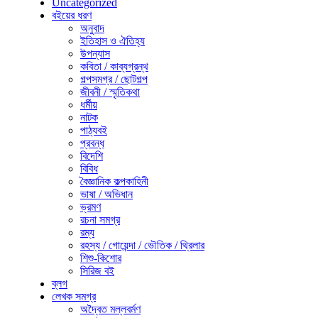
Uncategorized
বইয়ের ধরণ
অনুবাদ
ইতিহাস ও ঐতিহ্য
উপন্যাস
কবিতা / কাব্যগ্রন্থ
গল্পসমগ্র / ছোটগল্প
জীবনী / স্মৃতিকথা
ধর্মীয়
নাটক
পাঠ্যবই
প্রবন্ধ
বিদেশি
বিবিধ
বৈজ্ঞানিক কল্পকাহিনী
ভাষা / অভিধান
ভ্রমণ
রচনা সমগ্র
রম্য
রহস্য / গোয়েন্দা / ভৌতিক / থ্রিলার
শিশু-কিশোর
সিরিজ বই
ব্লগ
লেখক সমগ্র
অদ্বৈত মল্লবর্মণ