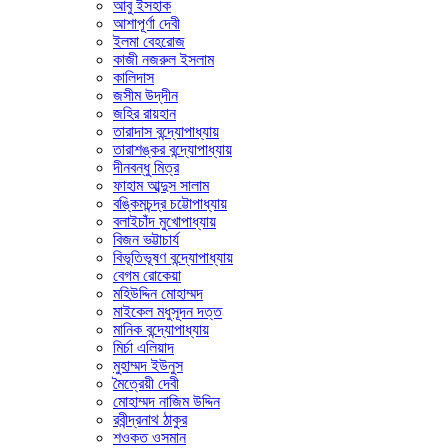
আবু ইসহাক
আশাপূর্ণা দেবী
ইলমা বেহরোজ
কাজী নজরুল ইসলাম
কালিদাস
জসীম উদ্‌দীন
জহির রায়হান
তারাদাস বন্দ্যোপাধ্যায়
তারাশঙ্কর বন্দ্যোপাধ্যায়
দীনবন্ধু মিত্র
ফাহাম আব্দুস সালাম
বঙ্কিমচন্দ্র চট্টোপাধ্যায়
বলাইচাঁদ মুখোপাধ্যায়
বিজন ভট্টাচার্য
বিভূতিভূষণ বন্দ্যোপাধ্যায়
বেগম রোকেয়া
মহিউদ্দিন মোহাম্মদ
মাইকেল মধুসূদন দত্ত
মানিক বন্দ্যোপাধ্যায়
মির্চা এলিয়াদ
মুহাম্মদ ইউনুস
মৈত্রেয়ী দেবী
মোহাম্মদ নাজিম উদ্দিন
রবীন্দ্রনাথ ঠাকুর
শওকত ওসমান