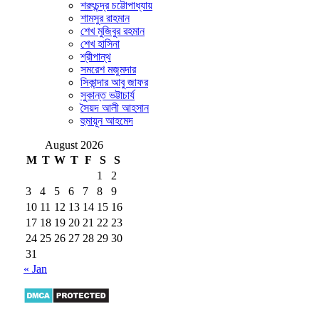
শরৎচন্দ্র চট্টোপাধ্যায়
শামসুর রাহমান
শেখ মুজিবুর রহমান
শেখ হাসিনা
শ্রীপান্থ
সমরেশ মজুমদার
সিকান্দার আবু জাফর
সুকান্ত ভট্টাচার্য
সৈয়দ আলী আহসান
হুমায়ূন আহমেদ
August 2026
M
T
W
T
F
S
S
1
2
3
4
5
6
7
8
9
10
11
12
13
14
15
16
17
18
19
20
21
22
23
24
25
26
27
28
29
30
31
« Jan