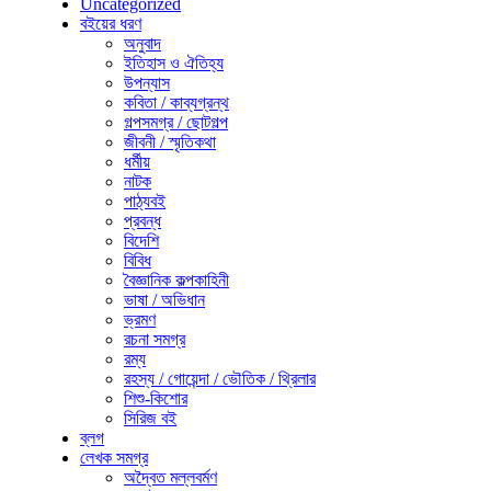
Uncategorized
বইয়ের ধরণ
অনুবাদ
ইতিহাস ও ঐতিহ্য
উপন্যাস
কবিতা / কাব্যগ্রন্থ
গল্পসমগ্র / ছোটগল্প
জীবনী / স্মৃতিকথা
ধর্মীয়
নাটক
পাঠ্যবই
প্রবন্ধ
বিদেশি
বিবিধ
বৈজ্ঞানিক কল্পকাহিনী
ভাষা / অভিধান
ভ্রমণ
রচনা সমগ্র
রম্য
রহস্য / গোয়েন্দা / ভৌতিক / থ্রিলার
শিশু-কিশোর
সিরিজ বই
ব্লগ
লেখক সমগ্র
অদ্বৈত মল্লবর্মণ