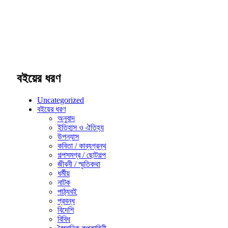
বইয়ের ধরণ
Uncategorized
বইয়ের ধরণ
অনুবাদ
ইতিহাস ও ঐতিহ্য
উপন্যাস
কবিতা / কাব্যগ্রন্থ
গল্পসমগ্র / ছোটগল্প
জীবনী / স্মৃতিকথা
ধর্মীয়
নাটক
পাঠ্যবই
প্রবন্ধ
বিদেশি
বিবিধ