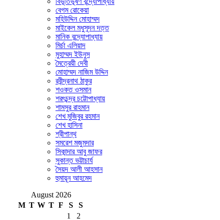
বিভূতিভূষণ বন্দ্যোপাধ্যায়
বেগম রোকেয়া
মহিউদ্দিন মোহাম্মদ
মাইকেল মধুসূদন দত্ত
মানিক বন্দ্যোপাধ্যায়
মির্চা এলিয়াদ
মুহাম্মদ ইউনুস
মৈত্রেয়ী দেবী
মোহাম্মদ নাজিম উদ্দিন
রবীন্দ্রনাথ ঠাকুর
শওকত ওসমান
শরৎচন্দ্র চট্টোপাধ্যায়
শামসুর রাহমান
শেখ মুজিবুর রহমান
শেখ হাসিনা
শ্রীপান্থ
সমরেশ মজুমদার
সিকান্দার আবু জাফর
সুকান্ত ভট্টাচার্য
সৈয়দ আলী আহসান
হুমায়ূন আহমেদ
August 2026
M
T
W
T
F
S
S
1
2