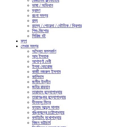
বৈজ্ঞানিক কল্পকাহিনী
ভাষা / অভিধান
ভ্রমণ
রচনা সমগ্র
রম্য
রহস্য / গোয়েন্দা / ভৌতিক / থ্রিলার
শিশু-কিশোর
সিরিজ বই
ব্লগ
লেখক সমগ্র
অদ্বৈত মল্লবর্মণ
আবু ইসহাক
আশাপূর্ণা দেবী
ইলমা বেহরোজ
কাজী নজরুল ইসলাম
কালিদাস
জসীম উদ্‌দীন
জহির রায়হান
তারাদাস বন্দ্যোপাধ্যায়
তারাশঙ্কর বন্দ্যোপাধ্যায়
দীনবন্ধু মিত্র
ফাহাম আব্দুস সালাম
বঙ্কিমচন্দ্র চট্টোপাধ্যায়
বলাইচাঁদ মুখোপাধ্যায়
বিজন ভট্টাচার্য