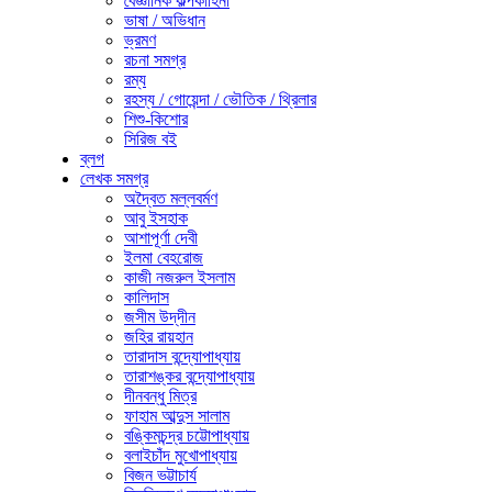
বৈজ্ঞানিক কল্পকাহিনী
ভাষা / অভিধান
ভ্রমণ
রচনা সমগ্র
রম্য
রহস্য / গোয়েন্দা / ভৌতিক / থ্রিলার
শিশু-কিশোর
সিরিজ বই
ব্লগ
লেখক সমগ্র
অদ্বৈত মল্লবর্মণ
আবু ইসহাক
আশাপূর্ণা দেবী
ইলমা বেহরোজ
কাজী নজরুল ইসলাম
কালিদাস
জসীম উদ্‌দীন
জহির রায়হান
তারাদাস বন্দ্যোপাধ্যায়
তারাশঙ্কর বন্দ্যোপাধ্যায়
দীনবন্ধু মিত্র
ফাহাম আব্দুস সালাম
বঙ্কিমচন্দ্র চট্টোপাধ্যায়
বলাইচাঁদ মুখোপাধ্যায়
বিজন ভট্টাচার্য