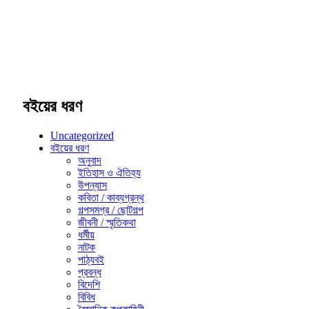
বইয়ের ধরণ
Uncategorized
বইয়ের ধরণ
অনুবাদ
ইতিহাস ও ঐতিহ্য
উপন্যাস
কবিতা / কাব্যগ্রন্থ
গল্পসমগ্র / ছোটগল্প
জীবনী / স্মৃতিকথা
ধর্মীয়
নাটক
পাঠ্যবই
প্রবন্ধ
বিদেশি
বিবিধ