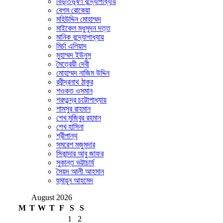
বিভূতিভূষণ বন্দ্যোপাধ্যায়
বেগম রোকেয়া
মহিউদ্দিন মোহাম্মদ
মাইকেল মধুসূদন দত্ত
মানিক বন্দ্যোপাধ্যায়
মির্চা এলিয়াদ
মুহাম্মদ ইউনুস
মৈত্রেয়ী দেবী
মোহাম্মদ নাজিম উদ্দিন
রবীন্দ্রনাথ ঠাকুর
শওকত ওসমান
শরৎচন্দ্র চট্টোপাধ্যায়
শামসুর রাহমান
শেখ মুজিবুর রহমান
শেখ হাসিনা
শ্রীপান্থ
সমরেশ মজুমদার
সিকান্দার আবু জাফর
সুকান্ত ভট্টাচার্য
সৈয়দ আলী আহসান
হুমায়ূন আহমেদ
August 2026
M
T
W
T
F
S
S
1
2