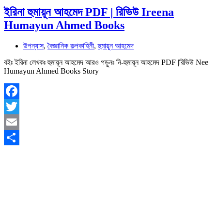
ইরিনা হুমায়ূন আহমেদ PDF | রিভিউ Ireena
Humayun Ahmed Books
উপন্যাস
,
বৈজ্ঞানিক কল্পকাহিনী
,
হুমায়ূন আহমেদ
বইঃ ইরিনা লেখকঃ হুমায়ূন আহমেদ আরও পড়ুনঃ নি-হুমায়ূন আহমেদ PDF |রিভিউ Nee
Humayun Ahmed Books Story
Facebook
Twitter
Email
Share