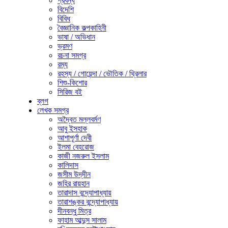
প্রবন্ধ
বিদেশি
বিবিধ
বৈজ্ঞানিক কল্পকাহিনী
ভাষা / অভিধান
ভ্রমণ
রচনা সমগ্র
রম্য
রহস্য / গোয়েন্দা / ভৌতিক / থ্রিলার
শিশু-কিশোর
সিরিজ বই
ব্লগ
লেখক সমগ্র
অদ্বৈত মল্লবর্মণ
আবু ইসহাক
আশাপূর্ণা দেবী
ইলমা বেহরোজ
কাজী নজরুল ইসলাম
কালিদাস
জসীম উদ্‌দীন
জহির রায়হান
তারাদাস বন্দ্যোপাধ্যায়
তারাশঙ্কর বন্দ্যোপাধ্যায়
দীনবন্ধু মিত্র
ফাহাম আব্দুস সালাম