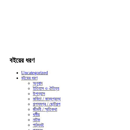
বইয়ের ধরণ
Uncategorized
বইয়ের ধরণ
অনুবাদ
ইতিহাস ও ঐতিহ্য
উপন্যাস
কবিতা / কাব্যগ্রন্থ
গল্পসমগ্র / ছোটগল্প
জীবনী / স্মৃতিকথা
ধর্মীয়
নাটক
পাঠ্যবই