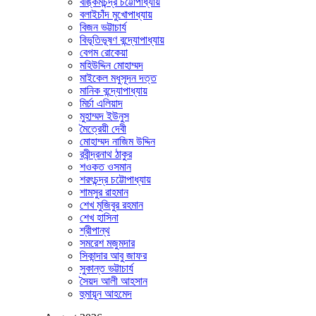
বঙ্কিমচন্দ্র চট্টোপাধ্যায়
বলাইচাঁদ মুখোপাধ্যায়
বিজন ভট্টাচার্য
বিভূতিভূষণ বন্দ্যোপাধ্যায়
বেগম রোকেয়া
মহিউদ্দিন মোহাম্মদ
মাইকেল মধুসূদন দত্ত
মানিক বন্দ্যোপাধ্যায়
মির্চা এলিয়াদ
মুহাম্মদ ইউনুস
মৈত্রেয়ী দেবী
মোহাম্মদ নাজিম উদ্দিন
রবীন্দ্রনাথ ঠাকুর
শওকত ওসমান
শরৎচন্দ্র চট্টোপাধ্যায়
শামসুর রাহমান
শেখ মুজিবুর রহমান
শেখ হাসিনা
শ্রীপান্থ
সমরেশ মজুমদার
সিকান্দার আবু জাফর
সুকান্ত ভট্টাচার্য
সৈয়দ আলী আহসান
হুমায়ূন আহমেদ