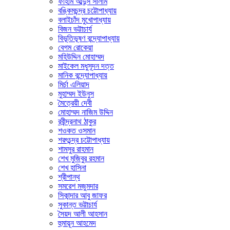
ফাহাম আব্দুস সালাম
বঙ্কিমচন্দ্র চট্টোপাধ্যায়
বলাইচাঁদ মুখোপাধ্যায়
বিজন ভট্টাচার্য
বিভূতিভূষণ বন্দ্যোপাধ্যায়
বেগম রোকেয়া
মহিউদ্দিন মোহাম্মদ
মাইকেল মধুসূদন দত্ত
মানিক বন্দ্যোপাধ্যায়
মির্চা এলিয়াদ
মুহাম্মদ ইউনুস
মৈত্রেয়ী দেবী
মোহাম্মদ নাজিম উদ্দিন
রবীন্দ্রনাথ ঠাকুর
শওকত ওসমান
শরৎচন্দ্র চট্টোপাধ্যায়
শামসুর রাহমান
শেখ মুজিবুর রহমান
শেখ হাসিনা
শ্রীপান্থ
সমরেশ মজুমদার
সিকান্দার আবু জাফর
সুকান্ত ভট্টাচার্য
সৈয়দ আলী আহসান
হুমায়ূন আহমেদ