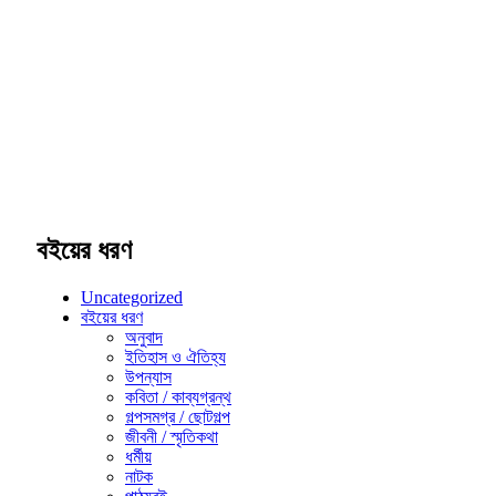
বইয়ের ধরণ
Uncategorized
বইয়ের ধরণ
অনুবাদ
ইতিহাস ও ঐতিহ্য
উপন্যাস
কবিতা / কাব্যগ্রন্থ
গল্পসমগ্র / ছোটগল্প
জীবনী / স্মৃতিকথা
ধর্মীয়
নাটক