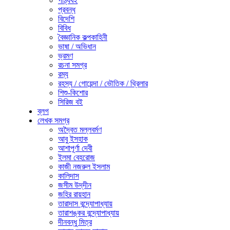
পাঠ্যবই
প্রবন্ধ
বিদেশি
বিবিধ
বৈজ্ঞানিক কল্পকাহিনী
ভাষা / অভিধান
ভ্রমণ
রচনা সমগ্র
রম্য
রহস্য / গোয়েন্দা / ভৌতিক / থ্রিলার
শিশু-কিশোর
সিরিজ বই
ব্লগ
লেখক সমগ্র
অদ্বৈত মল্লবর্মণ
আবু ইসহাক
আশাপূর্ণা দেবী
ইলমা বেহরোজ
কাজী নজরুল ইসলাম
কালিদাস
জসীম উদ্‌দীন
জহির রায়হান
তারাদাস বন্দ্যোপাধ্যায়
তারাশঙ্কর বন্দ্যোপাধ্যায়
দীনবন্ধু মিত্র