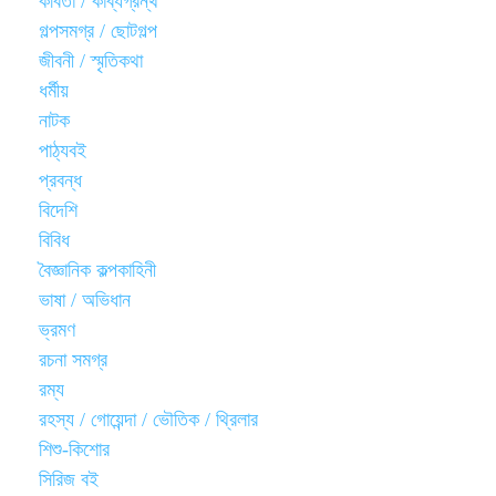
কবিতা / কাব্যগ্রন্থ
গল্পসমগ্র / ছোটগল্প
জীবনী / স্মৃতিকথা
ধর্মীয়
নাটক
পাঠ্যবই
প্রবন্ধ
বিদেশি
বিবিধ
বৈজ্ঞানিক কল্পকাহিনী
ভাষা / অভিধান
ভ্রমণ
রচনা সমগ্র
রম্য
রহস্য / গোয়েন্দা / ভৌতিক / থ্রিলার
শিশু-কিশোর
সিরিজ বই