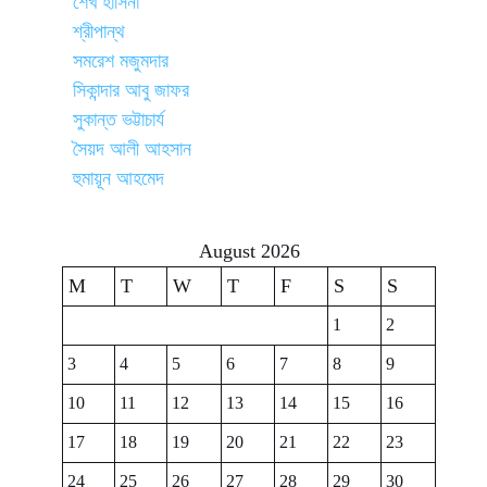
শেখ হাসিনা
শ্রীপান্থ
সমরেশ মজুমদার
সিকান্দার আবু জাফর
সুকান্ত ভট্টাচার্য
সৈয়দ আলী আহসান
হুমায়ূন আহমেদ
August 2026
M
T
W
T
F
S
S
1
2
3
4
5
6
7
8
9
10
11
12
13
14
15
16
17
18
19
20
21
22
23
24
25
26
27
28
29
30