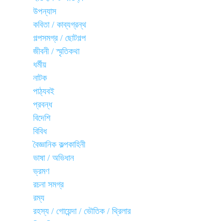
উপন্যাস
কবিতা / কাব্যগ্রন্থ
গল্পসমগ্র / ছোটগল্প
জীবনী / স্মৃতিকথা
ধর্মীয়
নাটক
পাঠ্যবই
প্রবন্ধ
বিদেশি
বিবিধ
বৈজ্ঞানিক কল্পকাহিনী
ভাষা / অভিধান
ভ্রমণ
রচনা সমগ্র
রম্য
রহস্য / গোয়েন্দা / ভৌতিক / থ্রিলার