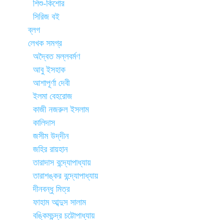
শিশু-কিশোর
সিরিজ বই
ব্লগ
লেখক সমগ্র
অদ্বৈত মল্লবর্মণ
আবু ইসহাক
আশাপূর্ণা দেবী
ইলমা বেহরোজ
কাজী নজরুল ইসলাম
কালিদাস
জসীম উদ্‌দীন
জহির রায়হান
তারাদাস বন্দ্যোপাধ্যায়
তারাশঙ্কর বন্দ্যোপাধ্যায়
দীনবন্ধু মিত্র
ফাহাম আব্দুস সালাম
বঙ্কিমচন্দ্র চট্টোপাধ্যায়