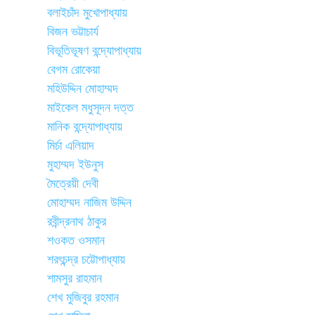
বলাইচাঁদ মুখোপাধ্যায়
বিজন ভট্টাচার্য
বিভূতিভূষণ বন্দ্যোপাধ্যায়
বেগম রোকেয়া
মহিউদ্দিন মোহাম্মদ
মাইকেল মধুসূদন দত্ত
মানিক বন্দ্যোপাধ্যায়
মির্চা এলিয়াদ
মুহাম্মদ ইউনুস
মৈত্রেয়ী দেবী
মোহাম্মদ নাজিম উদ্দিন
রবীন্দ্রনাথ ঠাকুর
শওকত ওসমান
শরৎচন্দ্র চট্টোপাধ্যায়
শামসুর রাহমান
শেখ মুজিবুর রহমান