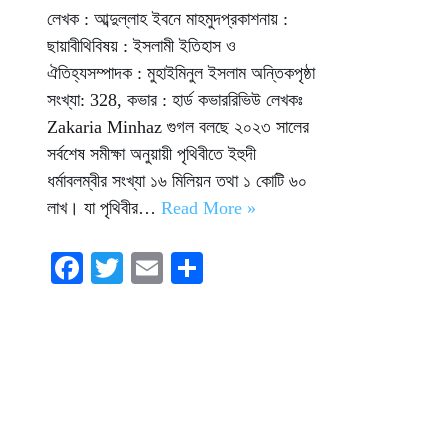
লেখক : আব্দুল্লাহ ইবনে মাহমুদপ্রকাশনায় :
ছায়াবীথিবিষয় : ইসলামী ইতিহাস ও
ঐতিহ্যসম্পাদক : মুহাইমিনুল ইসলাম অন্তিকপৃষ্ঠা
সংখ্যা: 328, কভার : হার্ড কভাররিভিউ লেখকঃ
Zakaria Minhaz গুগল বলছে ২০২৩ সালের
সর্বশেষ সমীক্ষা অনুয়ায়ী পৃথিবীতে ইহুদী
ধর্মাবলম্বীর সংখ্যা ১৬ মিলিয়ন তথা ১ কোটি ৬০
লাখ। যা পৃথিবীর…
Read More »
Fa
T
E
S
ce
wi
m
ha
bo
tte
ail
re
ok
r