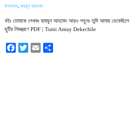
উপন্যাস
,
হুমায়ূন আহমেদ
বইঃ তোমাকে লেখকঃ হুমায়ূন আহমেদ আরও পড়ুনঃ তুমি আমায় ডেকেছিলে
ছুটির নিমন্ত্রণে PDF | Tumi Amay Dekechile
Fa
T
E
S
ce
wi
m
ha
bo
tte
ail
re
ok
r