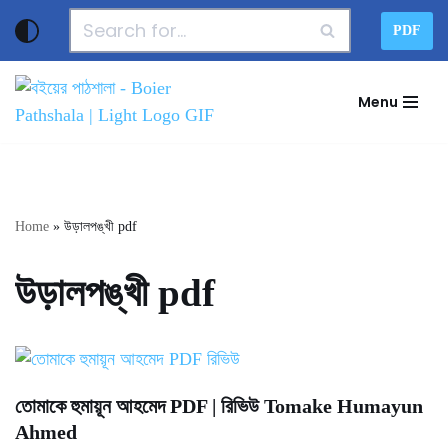
PDF
Skip
to
Menu
content
Home
»
উড়ালপঙ্খী pdf
উড়ালপঙ্খী pdf
তোমাকে হুমায়ূন আহমেদ PDF | রিভিউ Tomake Humayun
Ahmed