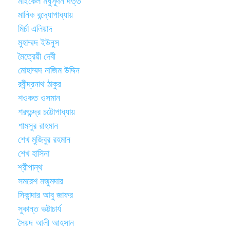
মাইকেল মধুসূদন দত্ত
মানিক বন্দ্যোপাধ্যায়
মির্চা এলিয়াদ
মুহাম্মদ ইউনুস
মৈত্রেয়ী দেবী
মোহাম্মদ নাজিম উদ্দিন
রবীন্দ্রনাথ ঠাকুর
শওকত ওসমান
শরৎচন্দ্র চট্টোপাধ্যায়
শামসুর রাহমান
শেখ মুজিবুর রহমান
শেখ হাসিনা
শ্রীপান্থ
সমরেশ মজুমদার
সিকান্দার আবু জাফর
সুকান্ত ভট্টাচার্য
সৈয়দ আলী আহসান