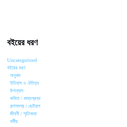
বইয়ের ধরণ
Uncategorized
বইয়ের ধরণ
অনুবাদ
ইতিহাস ও ঐতিহ্য
উপন্যাস
কবিতা / কাব্যগ্রন্থ
গল্পসমগ্র / ছোটগল্প
জীবনী / স্মৃতিকথা
ধর্মীয়