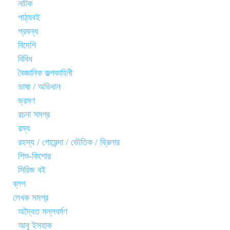
নাটক
পাঠ্যবই
প্রবন্ধ
বিদেশি
বিবিধ
বৈজ্ঞানিক কল্পকাহিনী
ভাষা / অভিধান
ভ্রমণ
রচনা সমগ্র
রম্য
রহস্য / গোয়েন্দা / ভৌতিক / থ্রিলার
শিশু-কিশোর
সিরিজ বই
ব্লগ
লেখক সমগ্র
অদ্বৈত মল্লবর্মণ
আবু ইসহাক