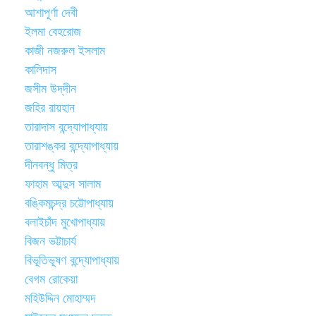
আশাপূর্ণা দেবী
ইলমা বেহরোজ
কাজী নজরুল ইসলাম
কালিদাস
জসীম উদ্‌দীন
জহির রায়হান
তারাদাস বন্দ্যোপাধ্যায়
তারাশঙ্কর বন্দ্যোপাধ্যায়
দীনবন্ধু মিত্র
ফাহাম আব্দুস সালাম
বঙ্কিমচন্দ্র চট্টোপাধ্যায়
বলাইচাঁদ মুখোপাধ্যায়
বিজন ভট্টাচার্য
বিভূতিভূষণ বন্দ্যোপাধ্যায়
বেগম রোকেয়া
মহিউদ্দিন মোহাম্মদ