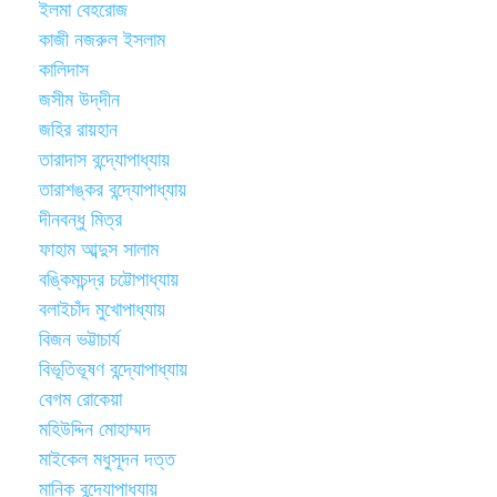
ইলমা বেহরোজ
কাজী নজরুল ইসলাম
কালিদাস
জসীম উদ্‌দীন
জহির রায়হান
তারাদাস বন্দ্যোপাধ্যায়
তারাশঙ্কর বন্দ্যোপাধ্যায়
দীনবন্ধু মিত্র
ফাহাম আব্দুস সালাম
বঙ্কিমচন্দ্র চট্টোপাধ্যায়
বলাইচাঁদ মুখোপাধ্যায়
বিজন ভট্টাচার্য
বিভূতিভূষণ বন্দ্যোপাধ্যায়
বেগম রোকেয়া
মহিউদ্দিন মোহাম্মদ
মাইকেল মধুসূদন দত্ত
মানিক বন্দ্যোপাধ্যায়