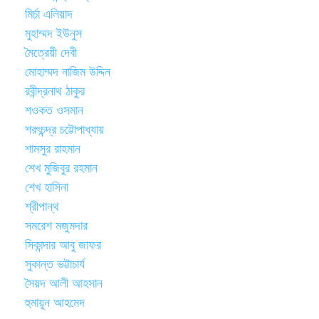
মির্চা এলিয়াদ
মুহাম্মদ ইউনুস
মৈত্রেয়ী দেবী
মোহাম্মদ নাজিম উদ্দিন
রবীন্দ্রনাথ ঠাকুর
শওকত ওসমান
শরৎচন্দ্র চট্টোপাধ্যায়
শামসুর রাহমান
শেখ মুজিবুর রহমান
শেখ হাসিনা
শ্রীপান্থ
সমরেশ মজুমদার
সিকান্দার আবু জাফর
সুকান্ত ভট্টাচার্য
সৈয়দ আলী আহসান
হুমায়ূন আহমেদ