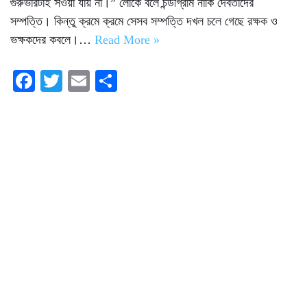
গুরুভারটাই সওয়া যায় না।” লোকে বলে চন্ডীগ্রাম নাকি দেবতাদের
সম্পত্তি। কিন্তু ক্রমে ক্রমে সেসব সম্পত্তি দখল চলে গেছে রক্ষক ও
ভক্ষকদের কবলে।…
Read More »
Fa
T
E
S
ce
wi
m
ha
bo
tte
ail
re
ok
r