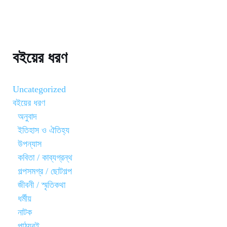
বইয়ের ধরণ
Uncategorized
বইয়ের ধরণ
অনুবাদ
ইতিহাস ও ঐতিহ্য
উপন্যাস
কবিতা / কাব্যগ্রন্থ
গল্পসমগ্র / ছোটগল্প
জীবনী / স্মৃতিকথা
ধর্মীয়
নাটক
পাঠ্যবই