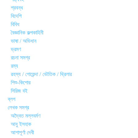
প্রবন্ধ
বিদেশি
বিবিধ
বৈজ্ঞানিক কল্পকাহিনী
ভাষা / অভিধান
ভ্রমণ
রচনা সমগ্র
রম্য
রহস্য / গোয়েন্দা / ভৌতিক / থ্রিলার
শিশু-কিশোর
সিরিজ বই
ব্লগ
লেখক সমগ্র
অদ্বৈত মল্লবর্মণ
আবু ইসহাক
আশাপূর্ণা দেবী