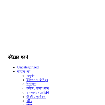
বইয়ের ধরণ
Uncategorized
বইয়ের ধরণ
অনুবাদ
ইতিহাস ও ঐতিহ্য
উপন্যাস
কবিতা / কাব্যগ্রন্থ
গল্পসমগ্র / ছোটগল্প
জীবনী / স্মৃতিকথা
ধর্মীয়