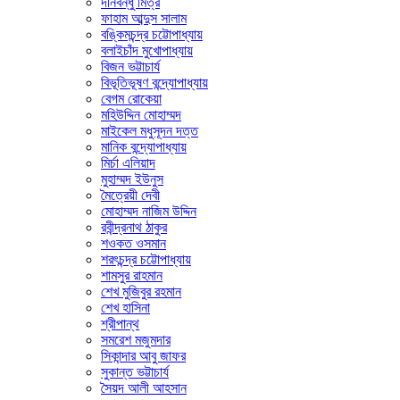
দীনবন্ধু মিত্র
ফাহাম আব্দুস সালাম
বঙ্কিমচন্দ্র চট্টোপাধ্যায়
বলাইচাঁদ মুখোপাধ্যায়
বিজন ভট্টাচার্য
বিভূতিভূষণ বন্দ্যোপাধ্যায়
বেগম রোকেয়া
মহিউদ্দিন মোহাম্মদ
মাইকেল মধুসূদন দত্ত
মানিক বন্দ্যোপাধ্যায়
মির্চা এলিয়াদ
মুহাম্মদ ইউনুস
মৈত্রেয়ী দেবী
মোহাম্মদ নাজিম উদ্দিন
রবীন্দ্রনাথ ঠাকুর
শওকত ওসমান
শরৎচন্দ্র চট্টোপাধ্যায়
শামসুর রাহমান
শেখ মুজিবুর রহমান
শেখ হাসিনা
শ্রীপান্থ
সমরেশ মজুমদার
সিকান্দার আবু জাফর
সুকান্ত ভট্টাচার্য
সৈয়দ আলী আহসান