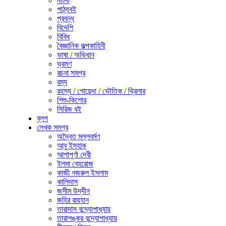
নাটক
পাঠ্যবই
প্রবন্ধ
বিদেশি
বিবিধ
বৈজ্ঞানিক কল্পকাহিনী
ভাষা / অভিধান
ভ্রমণ
রচনা সমগ্র
রম্য
রহস্য / গোয়েন্দা / ভৌতিক / থ্রিলার
শিশু-কিশোর
সিরিজ বই
ব্লগ
লেখক সমগ্র
অদ্বৈত মল্লবর্মণ
আবু ইসহাক
আশাপূর্ণা দেবী
ইলমা বেহরোজ
কাজী নজরুল ইসলাম
কালিদাস
জসীম উদ্‌দীন
জহির রায়হান
তারাদাস বন্দ্যোপাধ্যায়
তারাশঙ্কর বন্দ্যোপাধ্যায়