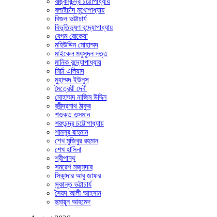
বঙ্কিমচন্দ্র চট্টোপাধ্যায়
বলাইচাঁদ মুখোপাধ্যায়
বিজন ভট্টাচার্য
বিভূতিভূষণ বন্দ্যোপাধ্যায়
বেগম রোকেয়া
মহিউদ্দিন মোহাম্মদ
মাইকেল মধুসূদন দত্ত
মানিক বন্দ্যোপাধ্যায়
মির্চা এলিয়াদ
মুহাম্মদ ইউনুস
মৈত্রেয়ী দেবী
মোহাম্মদ নাজিম উদ্দিন
রবীন্দ্রনাথ ঠাকুর
শওকত ওসমান
শরৎচন্দ্র চট্টোপাধ্যায়
শামসুর রাহমান
শেখ মুজিবুর রহমান
শেখ হাসিনা
শ্রীপান্থ
সমরেশ মজুমদার
সিকান্দার আবু জাফর
সুকান্ত ভট্টাচার্য
সৈয়দ আলী আহসান
হুমায়ূন আহমেদ