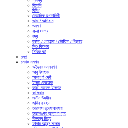
প্রবন্ধ
বিদেশি
বিবিধ
বৈজ্ঞানিক কল্পকাহিনী
ভাষা / অভিধান
ভ্রমণ
রচনা সমগ্র
রম্য
রহস্য / গোয়েন্দা / ভৌতিক / থ্রিলার
শিশু-কিশোর
সিরিজ বই
ব্লগ
লেখক সমগ্র
অদ্বৈত মল্লবর্মণ
আবু ইসহাক
আশাপূর্ণা দেবী
ইলমা বেহরোজ
কাজী নজরুল ইসলাম
কালিদাস
জসীম উদ্‌দীন
জহির রায়হান
তারাদাস বন্দ্যোপাধ্যায়
তারাশঙ্কর বন্দ্যোপাধ্যায়
দীনবন্ধু মিত্র
ফাহাম আব্দুস সালাম