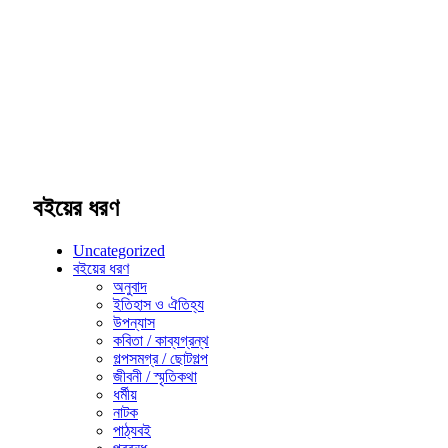
বইয়ের ধরণ
Uncategorized
বইয়ের ধরণ
অনুবাদ
ইতিহাস ও ঐতিহ্য
উপন্যাস
কবিতা / কাব্যগ্রন্থ
গল্পসমগ্র / ছোটগল্প
জীবনী / স্মৃতিকথা
ধর্মীয়
নাটক
পাঠ্যবই