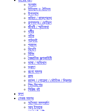
বইয়ের ধরণ
অনুবাদ
ইতিহাস ও ঐতিহ্য
উপন্যাস
কবিতা / কাব্যগ্রন্থ
গল্পসমগ্র / ছোটগল্প
জীবনী / স্মৃতিকথা
ধর্মীয়
নাটক
পাঠ্যবই
প্রবন্ধ
বিদেশি
বিবিধ
বৈজ্ঞানিক কল্পকাহিনী
ভাষা / অভিধান
ভ্রমণ
রচনা সমগ্র
রম্য
রহস্য / গোয়েন্দা / ভৌতিক / থ্রিলার
শিশু-কিশোর
সিরিজ বই
ব্লগ
লেখক সমগ্র
অদ্বৈত মল্লবর্মণ
আবু ইসহাক