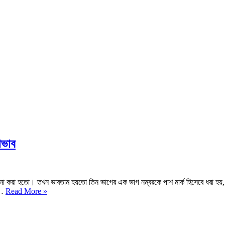
োভাব
চনা করা হতো। তখন ভাবতাম হয়তো তিন ভাগের এক ভাগ নম্বরকে পাশ মার্ক হিসেবে ধরা হয়
পাশ
ই…
Read More »
মার্ক
৩৩
কেন