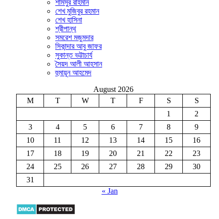
শামসুর রাহমান
শেখ মুজিবুর রহমান
শেখ হাসিনা
শ্রীপান্থ
সমরেশ মজুমদার
সিকান্দার আবু জাফর
সুকান্ত ভট্টাচার্য
সৈয়দ আলী আহসান
হুমায়ূন আহমেদ
August 2026
M
T
W
T
F
S
S
1
2
3
4
5
6
7
8
9
10
11
12
13
14
15
16
17
18
19
20
21
22
23
24
25
26
27
28
29
30
31
« Jan