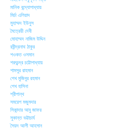
মানিক বন্দ্যোপাধ্যায়
মির্চা এলিয়াদ
মুহাম্মদ ইউনুস
মৈত্রেয়ী দেবী
মোহাম্মদ নাজিম উদ্দিন
রবীন্দ্রনাথ ঠাকুর
শওকত ওসমান
শরৎচন্দ্র চট্টোপাধ্যায়
শামসুর রাহমান
শেখ মুজিবুর রহমান
শেখ হাসিনা
শ্রীপান্থ
সমরেশ মজুমদার
সিকান্দার আবু জাফর
সুকান্ত ভট্টাচার্য
সৈয়দ আলী আহসান