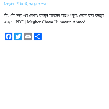
উপন্যাস
,
সিরিজ বই
,
হুমায়ূন আহমেদ
বইঃ এই শুভ্র এই লেখকঃ হুমায়ুন আহমেদ আরও পড়ুনঃ মেঘের ছায়া হুমায়ুন
আহমেদ PDF | Megher Chaya Humayun Ahmed
Fa
T
E
S
ce
wi
m
ha
bo
tte
ail
re
ok
r