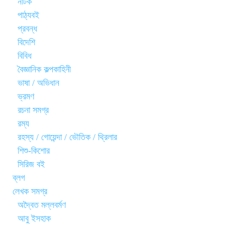
নাটক
পাঠ্যবই
প্রবন্ধ
বিদেশি
বিবিধ
বৈজ্ঞানিক কল্পকাহিনী
ভাষা / অভিধান
ভ্রমণ
রচনা সমগ্র
রম্য
রহস্য / গোয়েন্দা / ভৌতিক / থ্রিলার
শিশু-কিশোর
সিরিজ বই
ব্লগ
লেখক সমগ্র
অদ্বৈত মল্লবর্মণ
আবু ইসহাক