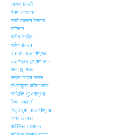
আশাপূর্ণা দেবী
ইলমা বেহরোজ
কাজী নজরুল ইসলাম
কালিদাস
জসীম উদ্‌দীন
জহির রায়হান
তারাদাস বন্দ্যোপাধ্যায়
তারাশঙ্কর বন্দ্যোপাধ্যায়
দীনবন্ধু মিত্র
ফাহাম আব্দুস সালাম
বঙ্কিমচন্দ্র চট্টোপাধ্যায়
বলাইচাঁদ মুখোপাধ্যায়
বিজন ভট্টাচার্য
বিভূতিভূষণ বন্দ্যোপাধ্যায়
বেগম রোকেয়া
মহিউদ্দিন মোহাম্মদ
মাইকেল মধুসূদন দত্ত