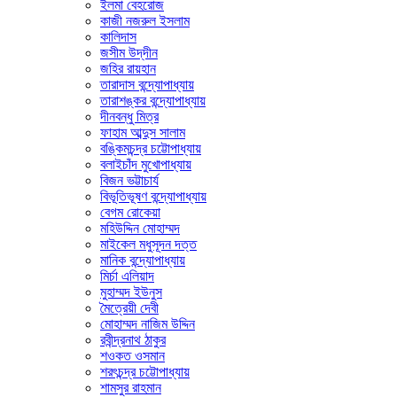
ইলমা বেহরোজ
কাজী নজরুল ইসলাম
কালিদাস
জসীম উদ্‌দীন
জহির রায়হান
তারাদাস বন্দ্যোপাধ্যায়
তারাশঙ্কর বন্দ্যোপাধ্যায়
দীনবন্ধু মিত্র
ফাহাম আব্দুস সালাম
বঙ্কিমচন্দ্র চট্টোপাধ্যায়
বলাইচাঁদ মুখোপাধ্যায়
বিজন ভট্টাচার্য
বিভূতিভূষণ বন্দ্যোপাধ্যায়
বেগম রোকেয়া
মহিউদ্দিন মোহাম্মদ
মাইকেল মধুসূদন দত্ত
মানিক বন্দ্যোপাধ্যায়
মির্চা এলিয়াদ
মুহাম্মদ ইউনুস
মৈত্রেয়ী দেবী
মোহাম্মদ নাজিম উদ্দিন
রবীন্দ্রনাথ ঠাকুর
শওকত ওসমান
শরৎচন্দ্র চট্টোপাধ্যায়
শামসুর রাহমান