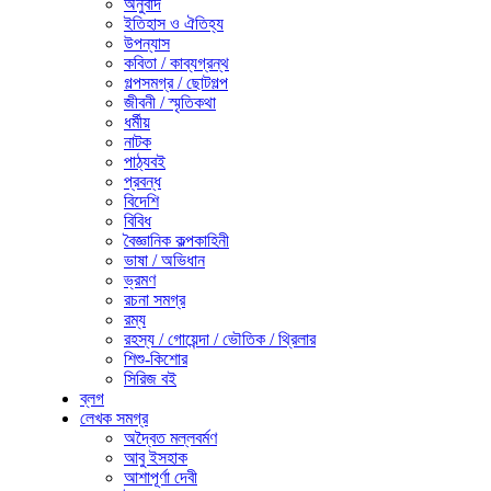
অনুবাদ
ইতিহাস ও ঐতিহ্য
উপন্যাস
কবিতা / কাব্যগ্রন্থ
গল্পসমগ্র / ছোটগল্প
জীবনী / স্মৃতিকথা
ধর্মীয়
নাটক
পাঠ্যবই
প্রবন্ধ
বিদেশি
বিবিধ
বৈজ্ঞানিক কল্পকাহিনী
ভাষা / অভিধান
ভ্রমণ
রচনা সমগ্র
রম্য
রহস্য / গোয়েন্দা / ভৌতিক / থ্রিলার
শিশু-কিশোর
সিরিজ বই
ব্লগ
লেখক সমগ্র
অদ্বৈত মল্লবর্মণ
আবু ইসহাক
আশাপূর্ণা দেবী