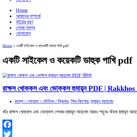
Home
আমাদের সম্পর্কে
বইয়ের ধরণ
লেখক সমগ্র
যোগাযোগ
Home
»
একটি সাইকেল ও কয়েকটি ডাহুক পাখি pdf
একটি সাইকেল ও কয়েকটি ডাহুক পাখি pdf
রাক্ষস খোক্কস এবং ভোক্কস হুমায়ূন PDF | Rakk
রহস্য / গোয়েন্দা / ভৌতিক / থ্রিলার
,
শিশু-কিশোর
,
হুমায়ূন আহমেদ
বইঃ রাক্ষস খোক্কস এবং ভোক্কস লেখকঃ হুমায়ূন আহমেদ আরও পড়ুনঃ অঁহক হুমা
Facebook