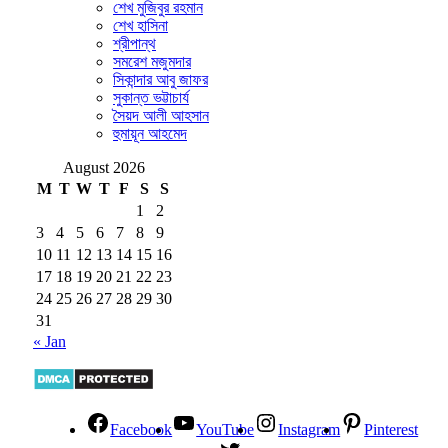
শেখ মুজিবুর রহমান
শেখ হাসিনা
শ্রীপান্থ
সমরেশ মজুমদার
সিকান্দার আবু জাফর
সুকান্ত ভট্টাচার্য
সৈয়দ আলী আহসান
হুমায়ূন আহমেদ
August 2026
M
T
W
T
F
S
S
1
2
3
4
5
6
7
8
9
10
11
12
13
14
15
16
17
18
19
20
21
22
23
24
25
26
27
28
29
30
31
« Jan
Facebook
YouTube
Instagram
Pinterest