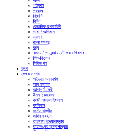
নাটক
পাঠ্যবই
প্রবন্ধ
বিদেশি
বিবিধ
বৈজ্ঞানিক কল্পকাহিনী
ভাষা / অভিধান
ভ্রমণ
রচনা সমগ্র
রম্য
রহস্য / গোয়েন্দা / ভৌতিক / থ্রিলার
শিশু-কিশোর
সিরিজ বই
ব্লগ
লেখক সমগ্র
অদ্বৈত মল্লবর্মণ
আবু ইসহাক
আশাপূর্ণা দেবী
ইলমা বেহরোজ
কাজী নজরুল ইসলাম
কালিদাস
জসীম উদ্‌দীন
জহির রায়হান
তারাদাস বন্দ্যোপাধ্যায়
তারাশঙ্কর বন্দ্যোপাধ্যায়