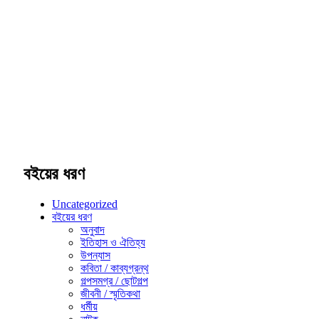
বইয়ের ধরণ
Uncategorized
বইয়ের ধরণ
অনুবাদ
ইতিহাস ও ঐতিহ্য
উপন্যাস
কবিতা / কাব্যগ্রন্থ
গল্পসমগ্র / ছোটগল্প
জীবনী / স্মৃতিকথা
ধর্মীয়