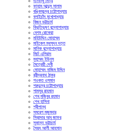
দীনবন্ধু মিত্র
ফাহাম আব্দুস সালাম
বঙ্কিমচন্দ্র চট্টোপাধ্যায়
বলাইচাঁদ মুখোপাধ্যায়
বিজন ভট্টাচার্য
বিভূতিভূষণ বন্দ্যোপাধ্যায়
বেগম রোকেয়া
মহিউদ্দিন মোহাম্মদ
মাইকেল মধুসূদন দত্ত
মানিক বন্দ্যোপাধ্যায়
মির্চা এলিয়াদ
মুহাম্মদ ইউনুস
মৈত্রেয়ী দেবী
মোহাম্মদ নাজিম উদ্দিন
রবীন্দ্রনাথ ঠাকুর
শওকত ওসমান
শরৎচন্দ্র চট্টোপাধ্যায়
শামসুর রাহমান
শেখ মুজিবুর রহমান
শেখ হাসিনা
শ্রীপান্থ
সমরেশ মজুমদার
সিকান্দার আবু জাফর
সুকান্ত ভট্টাচার্য
সৈয়দ আলী আহসান