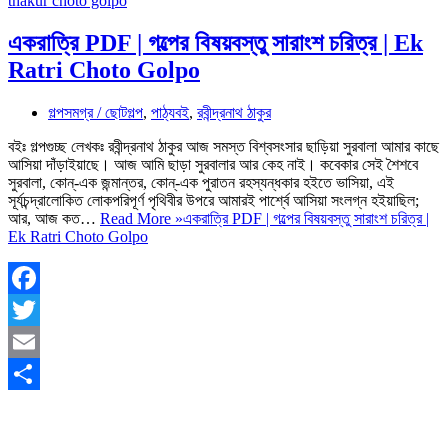
একরাত্রি PDF | গল্পের বিষয়বস্তু সারাংশ চরিত্র | Ek
Ratri Choto Golpo
গল্পসমগ্র / ছোটগল্প
,
পাঠ্যবই
,
রবীন্দ্রনাথ ঠাকুর
বইঃ গল্পগুচ্ছ লেখকঃ রবীন্দ্রনাথ ঠাকুর আজ সমস্ত বিশ্বসংসার ছাড়িয়া সুরবালা আমার কাছে
আসিয়া দাঁড়াইয়াছে। আজ আমি ছাড়া সুরবালার আর কেহ নাই। কবেকার সেই শৈশবে
সুরবালা, কোন্‌-এক জন্মান্তর, কোন্‌-এক পুরাতন রহস্যন্ধকার হইতে ভাসিয়া, এই
সূর্যচন্দ্রালোকিত লোকপরিপূর্ণ পৃথিবীর উপরে আমারই পার্শ্বে আসিয়া সংলগ্ন হইয়াছিল;
আর, আজ কত…
Read More »
একরাত্রি PDF | গল্পের বিষয়বস্তু সারাংশ চরিত্র |
Ek Ratri Choto Golpo
Facebook
Twitter
Email
Share