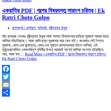
একরাত্রি PDF | গল্পের বিষয়বস্তু সারাংশ চরিত্র | Ek
Ratri Choto Golpo
গল্পসমগ্র / ছোটগল্প
,
পাঠ্যবই
,
রবীন্দ্রনাথ ঠাকুর
বইঃ গল্পগুচ্ছ লেখকঃ রবীন্দ্রনাথ ঠাকুর আজ সমস্ত বিশ্বসংসার ছাড়িয়া সুরবালা আমার কাছে
আসিয়া দাঁড়াইয়াছে। আজ আমি ছাড়া সুরবালার আর কেহ নাই। কবেকার সেই শৈশবে
সুরবালা, কোন্‌-এক জন্মান্তর, কোন্‌-এক পুরাতন রহস্যন্ধকার হইতে ভাসিয়া, এই
সূর্যচন্দ্রালোকিত লোকপরিপূর্ণ পৃথিবীর উপরে আমারই পার্শ্বে আসিয়া সংলগ্ন হইয়াছিল;
আর, আজ কত…
Read More »
একরাত্রি PDF | গল্পের বিষয়বস্তু সারাংশ চরিত্র |
Ek Ratri Choto Golpo
Facebook
Twitter
Email
Share