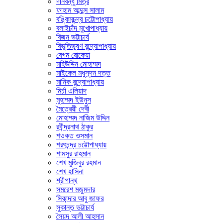
দীনবন্ধু মিত্র
ফাহাম আব্দুস সালাম
বঙ্কিমচন্দ্র চট্টোপাধ্যায়
বলাইচাঁদ মুখোপাধ্যায়
বিজন ভট্টাচার্য
বিভূতিভূষণ বন্দ্যোপাধ্যায়
বেগম রোকেয়া
মহিউদ্দিন মোহাম্মদ
মাইকেল মধুসূদন দত্ত
মানিক বন্দ্যোপাধ্যায়
মির্চা এলিয়াদ
মুহাম্মদ ইউনুস
মৈত্রেয়ী দেবী
মোহাম্মদ নাজিম উদ্দিন
রবীন্দ্রনাথ ঠাকুর
শওকত ওসমান
শরৎচন্দ্র চট্টোপাধ্যায়
শামসুর রাহমান
শেখ মুজিবুর রহমান
শেখ হাসিনা
শ্রীপান্থ
সমরেশ মজুমদার
সিকান্দার আবু জাফর
সুকান্ত ভট্টাচার্য
সৈয়দ আলী আহসান