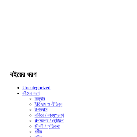
বইয়ের ধরণ
Uncategorized
বইয়ের ধরণ
অনুবাদ
ইতিহাস ও ঐতিহ্য
উপন্যাস
কবিতা / কাব্যগ্রন্থ
গল্পসমগ্র / ছোটগল্প
জীবনী / স্মৃতিকথা
ধর্মীয়