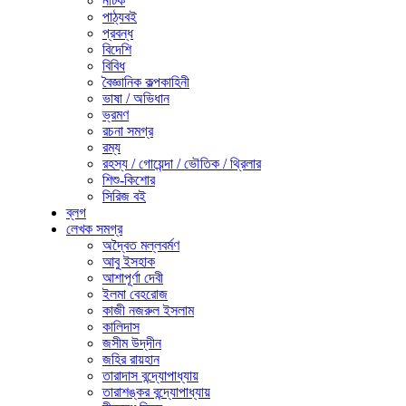
নাটক
পাঠ্যবই
প্রবন্ধ
বিদেশি
বিবিধ
বৈজ্ঞানিক কল্পকাহিনী
ভাষা / অভিধান
ভ্রমণ
রচনা সমগ্র
রম্য
রহস্য / গোয়েন্দা / ভৌতিক / থ্রিলার
শিশু-কিশোর
সিরিজ বই
ব্লগ
লেখক সমগ্র
অদ্বৈত মল্লবর্মণ
আবু ইসহাক
আশাপূর্ণা দেবী
ইলমা বেহরোজ
কাজী নজরুল ইসলাম
কালিদাস
জসীম উদ্‌দীন
জহির রায়হান
তারাদাস বন্দ্যোপাধ্যায়
তারাশঙ্কর বন্দ্যোপাধ্যায়