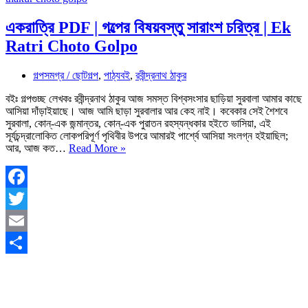
একরাত্রি PDF | গল্পের বিষয়বস্তু সারাংশ চরিত্র | Ek
Ratri Choto Golpo
গল্পসমগ্র / ছোটগল্প
,
পাঠ্যবই
,
রবীন্দ্রনাথ ঠাকুর
বইঃ গল্পগুচ্ছ লেখকঃ রবীন্দ্রনাথ ঠাকুর আজ সমস্ত বিশ্বসংসার ছাড়িয়া সুরবালা আমার কাছে
আসিয়া দাঁড়াইয়াছে। আজ আমি ছাড়া সুরবালার আর কেহ নাই। কবেকার সেই শৈশবে
সুরবালা, কোন্‌-এক জন্মান্তর, কোন্‌-এক পুরাতন রহস্যন্ধকার হইতে ভাসিয়া, এই
সূর্যচন্দ্রালোকিত লোকপরিপূর্ণ পৃথিবীর উপরে আমারই পার্শ্বে আসিয়া সংলগ্ন হইয়াছিল;
একরাত্রি
আর, আজ কত…
Read More »
PDF
|
গল্পের
বিষয়বস্তু
Facebook
সারাংশ
Twitter
চরিত্র
|
Email
Ek
Ratri
Share
Choto
Golpo