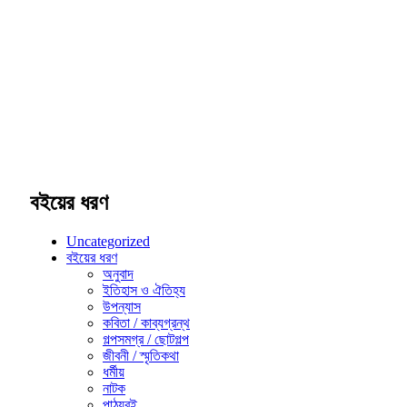
বইয়ের ধরণ
Uncategorized
বইয়ের ধরণ
অনুবাদ
ইতিহাস ও ঐতিহ্য
উপন্যাস
কবিতা / কাব্যগ্রন্থ
গল্পসমগ্র / ছোটগল্প
জীবনী / স্মৃতিকথা
ধর্মীয়
নাটক
পাঠ্যবই