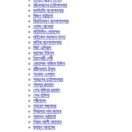
বঙ্কিমচন্দ্র চট্টোপাধ্যায়
বলাইচাঁদ মুখোপাধ্যায়
বিজন ভট্টাচার্য
বিভূতিভূষণ বন্দ্যোপাধ্যায়
বেগম রোকেয়া
মহিউদ্দিন মোহাম্মদ
মাইকেল মধুসূদন দত্ত
মানিক বন্দ্যোপাধ্যায়
মির্চা এলিয়াদ
মুহাম্মদ ইউনুস
মৈত্রেয়ী দেবী
মোহাম্মদ নাজিম উদ্দিন
রবীন্দ্রনাথ ঠাকুর
শওকত ওসমান
শরৎচন্দ্র চট্টোপাধ্যায়
শামসুর রাহমান
শেখ মুজিবুর রহমান
শেখ হাসিনা
শ্রীপান্থ
সমরেশ মজুমদার
সিকান্দার আবু জাফর
সুকান্ত ভট্টাচার্য
সৈয়দ আলী আহসান
হুমায়ূন আহমেদ