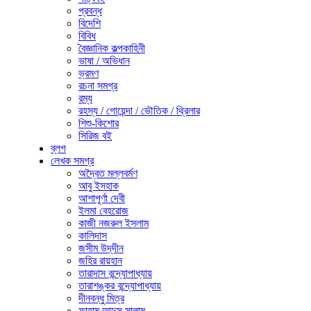
প্রবন্ধ
বিদেশি
বিবিধ
বৈজ্ঞানিক কল্পকাহিনী
ভাষা / অভিধান
ভ্রমণ
রচনা সমগ্র
রম্য
রহস্য / গোয়েন্দা / ভৌতিক / থ্রিলার
শিশু-কিশোর
সিরিজ বই
ব্লগ
লেখক সমগ্র
অদ্বৈত মল্লবর্মণ
আবু ইসহাক
আশাপূর্ণা দেবী
ইলমা বেহরোজ
কাজী নজরুল ইসলাম
কালিদাস
জসীম উদ্‌দীন
জহির রায়হান
তারাদাস বন্দ্যোপাধ্যায়
তারাশঙ্কর বন্দ্যোপাধ্যায়
দীনবন্ধু মিত্র
ফাহাম আব্দুস সালাম