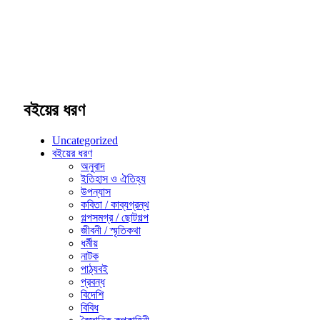
বইয়ের ধরণ
Uncategorized
বইয়ের ধরণ
অনুবাদ
ইতিহাস ও ঐতিহ্য
উপন্যাস
কবিতা / কাব্যগ্রন্থ
গল্পসমগ্র / ছোটগল্প
জীবনী / স্মৃতিকথা
ধর্মীয়
নাটক
পাঠ্যবই
প্রবন্ধ
বিদেশি
বিবিধ