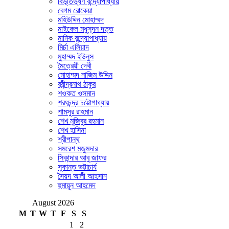
বিভূতিভূষণ বন্দ্যোপাধ্যায়
বেগম রোকেয়া
মহিউদ্দিন মোহাম্মদ
মাইকেল মধুসূদন দত্ত
মানিক বন্দ্যোপাধ্যায়
মির্চা এলিয়াদ
মুহাম্মদ ইউনুস
মৈত্রেয়ী দেবী
মোহাম্মদ নাজিম উদ্দিন
রবীন্দ্রনাথ ঠাকুর
শওকত ওসমান
শরৎচন্দ্র চট্টোপাধ্যায়
শামসুর রাহমান
শেখ মুজিবুর রহমান
শেখ হাসিনা
শ্রীপান্থ
সমরেশ মজুমদার
সিকান্দার আবু জাফর
সুকান্ত ভট্টাচার্য
সৈয়দ আলী আহসান
হুমায়ূন আহমেদ
August 2026
M
T
W
T
F
S
S
1
2