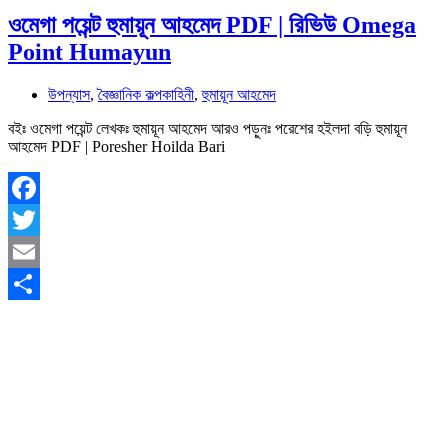
ওমেগা পয়েন্ট হুমায়ূন আহমেদ PDF | রিভিউ Omega
Point Humayun
উপন্যাস
,
বৈজ্ঞানিক কল্পকাহিনী
,
হুমায়ূন আহমেদ
বইঃ ওমেগা পয়েন্ট লেখকঃ হুমায়ূন আহমেদ আরও পড়ুনঃ পরেশের হইলদা বড়ি হুমায়ূন
আহমেদ PDF | Poresher Hoilda Bari
Facebook
Twitter
Email
Share