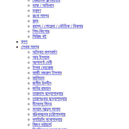
বৈজ্ঞানিক কল্পকাহিনী
ভাষা / অভিধান
ভ্রমণ
রচনা সমগ্র
রম্য
রহস্য / গোয়েন্দা / ভৌতিক / থ্রিলার
শিশু-কিশোর
সিরিজ বই
ব্লগ
লেখক সমগ্র
অদ্বৈত মল্লবর্মণ
আবু ইসহাক
আশাপূর্ণা দেবী
ইলমা বেহরোজ
কাজী নজরুল ইসলাম
কালিদাস
জসীম উদ্‌দীন
জহির রায়হান
তারাদাস বন্দ্যোপাধ্যায়
তারাশঙ্কর বন্দ্যোপাধ্যায়
দীনবন্ধু মিত্র
ফাহাম আব্দুস সালাম
বঙ্কিমচন্দ্র চট্টোপাধ্যায়
বলাইচাঁদ মুখোপাধ্যায়
বিজন ভট্টাচার্য