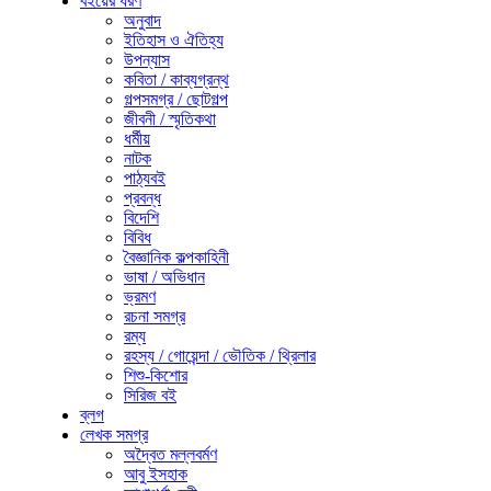
বইয়ের ধরণ
অনুবাদ
ইতিহাস ও ঐতিহ্য
উপন্যাস
কবিতা / কাব্যগ্রন্থ
গল্পসমগ্র / ছোটগল্প
জীবনী / স্মৃতিকথা
ধর্মীয়
নাটক
পাঠ্যবই
প্রবন্ধ
বিদেশি
বিবিধ
বৈজ্ঞানিক কল্পকাহিনী
ভাষা / অভিধান
ভ্রমণ
রচনা সমগ্র
রম্য
রহস্য / গোয়েন্দা / ভৌতিক / থ্রিলার
শিশু-কিশোর
সিরিজ বই
ব্লগ
লেখক সমগ্র
অদ্বৈত মল্লবর্মণ
আবু ইসহাক