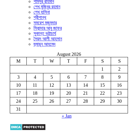
শামসুর রাহমান
শেখ মুজিবুর রহমান
শেখ হাসিনা
শ্রীপান্থ
সমরেশ মজুমদার
সিকান্দার আবু জাফর
সুকান্ত ভট্টাচার্য
সৈয়দ আলী আহসান
হুমায়ূন আহমেদ
August 2026
M
T
W
T
F
S
S
1
2
3
4
5
6
7
8
9
10
11
12
13
14
15
16
17
18
19
20
21
22
23
24
25
26
27
28
29
30
31
« Jan