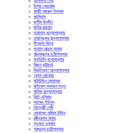
আশাপূর্ণা দেবী
ইলমা বেহরোজ
কাজী নজরুল ইসলাম
কালিদাস
জসীম উদ্‌দীন
জহির রায়হান
তারাদাস বন্দ্যোপাধ্যায়
তারাশঙ্কর বন্দ্যোপাধ্যায়
দীনবন্ধু মিত্র
ফাহাম আব্দুস সালাম
বঙ্কিমচন্দ্র চট্টোপাধ্যায়
বলাইচাঁদ মুখোপাধ্যায়
বিজন ভট্টাচার্য
বিভূতিভূষণ বন্দ্যোপাধ্যায়
বেগম রোকেয়া
মহিউদ্দিন মোহাম্মদ
মাইকেল মধুসূদন দত্ত
মানিক বন্দ্যোপাধ্যায়
মির্চা এলিয়াদ
মুহাম্মদ ইউনুস
মৈত্রেয়ী দেবী
মোহাম্মদ নাজিম উদ্দিন
রবীন্দ্রনাথ ঠাকুর
শওকত ওসমান
শরৎচন্দ্র চট্টোপাধ্যায়