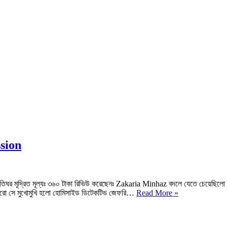
ssion
বাতিঘর মূদ্রিত মূল্যঃ ৩৬০ টাকা রিভিউ করেছেনঃ Zakaria Minhaz বদলে যেতে চেয়েছিলো
কনফেশন
াই আবারো সে মুখোমুখি হলো হোমিসাইড ডিটেকটিভ জেফরি…
Read More »
মোহাম্মদ
নাজিম
উদ্দিন