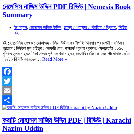
নেমেসিস নাজিম উদ্দিন PDF রিভিউ | Nemesis Book
Summary
উপন্যাস
,
মোহাম্মদ নাজিম উদ্দিন
,
রহস্য / গোয়েন্দা / ভৌতিক / থ্রিলার
,
সিরিজ
বই
বই : নেমেসিস লেখক : মোহাম্মদ নাজিম উদ্দীন ক্যাটাগরি: থ্রিলার প্রকাশনী : বাতিঘর
প্রচ্ছদ : নিউটন মূল চরিত্র : জেফরি বেগ, বাস্টার্ড প্রথম প্রকাশ: ফেব্রুয়ারী ২০১০
মুদ্রিত মূল্য : ২০০ টাকা মাত্র পৃষ্ঠা সংখ্যা : ২৭২ রকমারি রেটিং: ৪.৫/৫ পার্সোনাল রেটিং
নেমেসিস
: ৮/১০ রিভিউ করেছেন…
Read More »
নাজিম
উদ্দিন
PDF
রিভিউ
Facebook
|
Twitter
Nemesis
Book
Email
Summary
Share
করাচি মোহাম্মদ নাজিম উদ্দিন PDF | রিভিউ | Karachi
Nazim Uddin