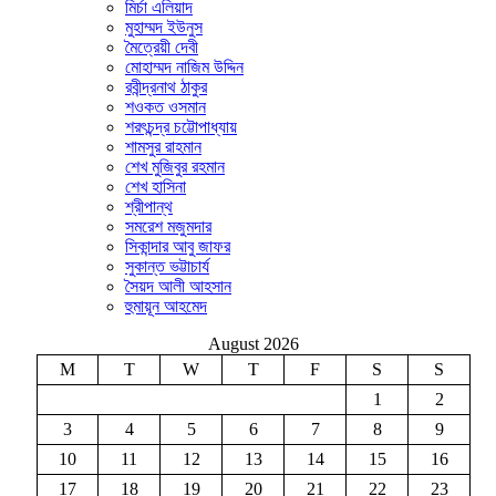
মির্চা এলিয়াদ
মুহাম্মদ ইউনুস
মৈত্রেয়ী দেবী
মোহাম্মদ নাজিম উদ্দিন
রবীন্দ্রনাথ ঠাকুর
শওকত ওসমান
শরৎচন্দ্র চট্টোপাধ্যায়
শামসুর রাহমান
শেখ মুজিবুর রহমান
শেখ হাসিনা
শ্রীপান্থ
সমরেশ মজুমদার
সিকান্দার আবু জাফর
সুকান্ত ভট্টাচার্য
সৈয়দ আলী আহসান
হুমায়ূন আহমেদ
August 2026
M
T
W
T
F
S
S
1
2
3
4
5
6
7
8
9
10
11
12
13
14
15
16
17
18
19
20
21
22
23