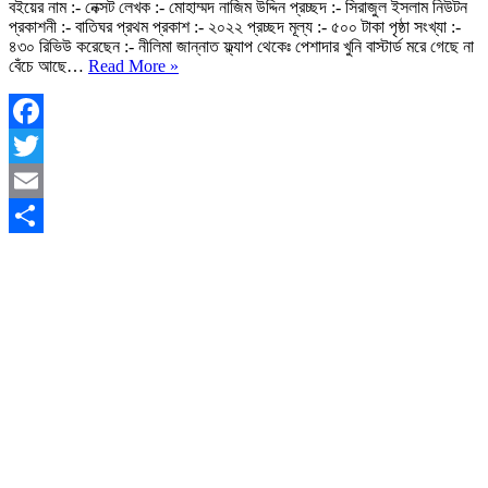
বইয়ের নাম :- নেক্সট লেখক :- মোহাম্মদ নাজিম উদ্দিন প্রচ্ছদ :- সিরাজুল ইসলাম নিউটন
প্রকাশনী :- বাতিঘর প্রথম প্রকাশ :- ২০২২ প্রচ্ছদ মূল্য :- ৫০০ টাকা পৃষ্ঠা সংখ্যা :-
৪৩০ রিভিউ করেছেন :- নীলিমা জান্নাত ফ্ল্যাপ থেকেঃ পেশাদার খুনি বাস্টার্ড মরে গেছে না
নেক্সট
বেঁচে আছে…
Read More »
মোহাম্মদ
নাজিম
উদ্দিন
PDF
Facebook
|
Twitter
রিভিউ
|
Email
Next
by
Share
Nazim
Uddin