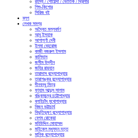
রহস্য / গোয়েন্দা / ভৌতিক / থ্রিলার
শিশু-কিশোর
সিরিজ বই
ব্লগ
লেখক সমগ্র
অদ্বৈত মল্লবর্মণ
আবু ইসহাক
আশাপূর্ণা দেবী
ইলমা বেহরোজ
কাজী নজরুল ইসলাম
কালিদাস
জসীম উদ্‌দীন
জহির রায়হান
তারাদাস বন্দ্যোপাধ্যায়
তারাশঙ্কর বন্দ্যোপাধ্যায়
দীনবন্ধু মিত্র
ফাহাম আব্দুস সালাম
বঙ্কিমচন্দ্র চট্টোপাধ্যায়
বলাইচাঁদ মুখোপাধ্যায়
বিজন ভট্টাচার্য
বিভূতিভূষণ বন্দ্যোপাধ্যায়
বেগম রোকেয়া
মহিউদ্দিন মোহাম্মদ
মাইকেল মধুসূদন দত্ত
মানিক বন্দ্যোপাধ্যায়