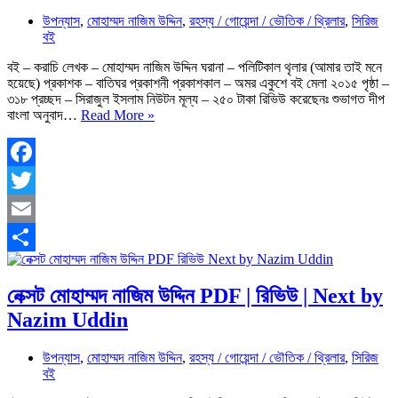
উপন্যাস
,
মোহাম্মদ নাজিম উদ্দিন
,
রহস্য / গোয়েন্দা / ভৌতিক / থ্রিলার
,
সিরিজ
বই
বই – করাচি লেখক – মোহাম্মদ নাজিম উদ্দিন ঘরানা – পলিটিকাল থৃলার (আমার তাই মনে
হয়েছে) প্রকাশক – বাতিঘর প্রকাশনী প্রকাশকাল – অমর একুশে বই মেলা ২০১৫ পৃষ্ঠা –
৩১৮ প্রচ্ছদ – সিরাজুল ইসলাম নিউটন মূল্য – ২৫০ টাকা রিভিউ করেছেনঃ শুভাগত দীপ
করাচি
বাংলা অনুবাদ…
Read More »
মোহাম্মদ
নাজিম
উদ্দিন
PDF
Facebook
|
Twitter
রিভিউ
|
Email
Karachi
Nazim
Share
Uddin
নেক্সট মোহাম্মদ নাজিম উদ্দিন PDF | রিভিউ | Next by
Nazim Uddin
উপন্যাস
,
মোহাম্মদ নাজিম উদ্দিন
,
রহস্য / গোয়েন্দা / ভৌতিক / থ্রিলার
,
সিরিজ
বই