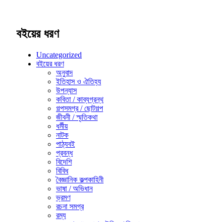
বইয়ের ধরণ
Uncategorized
বইয়ের ধরণ
অনুবাদ
ইতিহাস ও ঐতিহ্য
উপন্যাস
কবিতা / কাব্যগ্রন্থ
গল্পসমগ্র / ছোটগল্প
জীবনী / স্মৃতিকথা
ধর্মীয়
নাটক
পাঠ্যবই
প্রবন্ধ
বিদেশি
বিবিধ
বৈজ্ঞানিক কল্পকাহিনী
ভাষা / অভিধান
ভ্রমণ
রচনা সমগ্র
রম্য