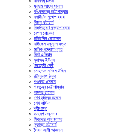
দীনবন্ধু মিত্র
ফাহাম আব্দুস সালাম
বঙ্কিমচন্দ্র চট্টোপাধ্যায়
বলাইচাঁদ মুখোপাধ্যায়
বিজন ভট্টাচার্য
বিভূতিভূষণ বন্দ্যোপাধ্যায়
বেগম রোকেয়া
মহিউদ্দিন মোহাম্মদ
মাইকেল মধুসূদন দত্ত
মানিক বন্দ্যোপাধ্যায়
মির্চা এলিয়াদ
মুহাম্মদ ইউনুস
মৈত্রেয়ী দেবী
মোহাম্মদ নাজিম উদ্দিন
রবীন্দ্রনাথ ঠাকুর
শওকত ওসমান
শরৎচন্দ্র চট্টোপাধ্যায়
শামসুর রাহমান
শেখ মুজিবুর রহমান
শেখ হাসিনা
শ্রীপান্থ
সমরেশ মজুমদার
সিকান্দার আবু জাফর
সুকান্ত ভট্টাচার্য
সৈয়দ আলী আহসান