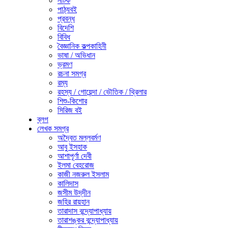
নাটক
পাঠ্যবই
প্রবন্ধ
বিদেশি
বিবিধ
বৈজ্ঞানিক কল্পকাহিনী
ভাষা / অভিধান
ভ্রমণ
রচনা সমগ্র
রম্য
রহস্য / গোয়েন্দা / ভৌতিক / থ্রিলার
শিশু-কিশোর
সিরিজ বই
ব্লগ
লেখক সমগ্র
অদ্বৈত মল্লবর্মণ
আবু ইসহাক
আশাপূর্ণা দেবী
ইলমা বেহরোজ
কাজী নজরুল ইসলাম
কালিদাস
জসীম উদ্‌দীন
জহির রায়হান
তারাদাস বন্দ্যোপাধ্যায়
তারাশঙ্কর বন্দ্যোপাধ্যায়