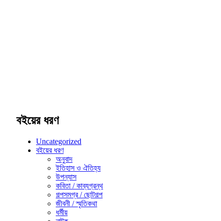
বইয়ের ধরণ
Uncategorized
বইয়ের ধরণ
অনুবাদ
ইতিহাস ও ঐতিহ্য
উপন্যাস
কবিতা / কাব্যগ্রন্থ
গল্পসমগ্র / ছোটগল্প
জীবনী / স্মৃতিকথা
ধর্মীয়