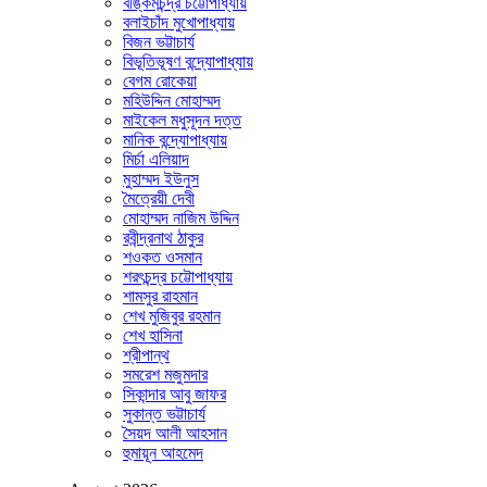
বঙ্কিমচন্দ্র চট্টোপাধ্যায়
বলাইচাঁদ মুখোপাধ্যায়
বিজন ভট্টাচার্য
বিভূতিভূষণ বন্দ্যোপাধ্যায়
বেগম রোকেয়া
মহিউদ্দিন মোহাম্মদ
মাইকেল মধুসূদন দত্ত
মানিক বন্দ্যোপাধ্যায়
মির্চা এলিয়াদ
মুহাম্মদ ইউনুস
মৈত্রেয়ী দেবী
মোহাম্মদ নাজিম উদ্দিন
রবীন্দ্রনাথ ঠাকুর
শওকত ওসমান
শরৎচন্দ্র চট্টোপাধ্যায়
শামসুর রাহমান
শেখ মুজিবুর রহমান
শেখ হাসিনা
শ্রীপান্থ
সমরেশ মজুমদার
সিকান্দার আবু জাফর
সুকান্ত ভট্টাচার্য
সৈয়দ আলী আহসান
হুমায়ূন আহমেদ