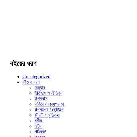
বইয়ের ধরণ
Uncategorized
বইয়ের ধরণ
অনুবাদ
ইতিহাস ও ঐতিহ্য
উপন্যাস
কবিতা / কাব্যগ্রন্থ
গল্পসমগ্র / ছোটগল্প
জীবনী / স্মৃতিকথা
ধর্মীয়
নাটক
পাঠ্যবই