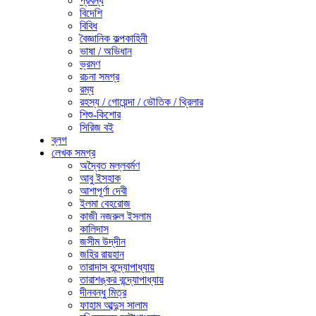
প্রবন্ধ
বিদেশি
বিবিধ
বৈজ্ঞানিক কল্পকাহিনী
ভাষা / অভিধান
ভ্রমণ
রচনা সমগ্র
রম্য
রহস্য / গোয়েন্দা / ভৌতিক / থ্রিলার
শিশু-কিশোর
সিরিজ বই
ব্লগ
লেখক সমগ্র
অদ্বৈত মল্লবর্মণ
আবু ইসহাক
আশাপূর্ণা দেবী
ইলমা বেহরোজ
কাজী নজরুল ইসলাম
কালিদাস
জসীম উদ্‌দীন
জহির রায়হান
তারাদাস বন্দ্যোপাধ্যায়
তারাশঙ্কর বন্দ্যোপাধ্যায়
দীনবন্ধু মিত্র
ফাহাম আব্দুস সালাম