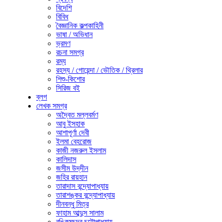
বিদেশি
বিবিধ
বৈজ্ঞানিক কল্পকাহিনী
ভাষা / অভিধান
ভ্রমণ
রচনা সমগ্র
রম্য
রহস্য / গোয়েন্দা / ভৌতিক / থ্রিলার
শিশু-কিশোর
সিরিজ বই
ব্লগ
লেখক সমগ্র
অদ্বৈত মল্লবর্মণ
আবু ইসহাক
আশাপূর্ণা দেবী
ইলমা বেহরোজ
কাজী নজরুল ইসলাম
কালিদাস
জসীম উদ্‌দীন
জহির রায়হান
তারাদাস বন্দ্যোপাধ্যায়
তারাশঙ্কর বন্দ্যোপাধ্যায়
দীনবন্ধু মিত্র
ফাহাম আব্দুস সালাম
বঙ্কিমচন্দ্র চট্টোপাধ্যায়