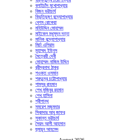
বলাইচাঁদ মুখোপাধ্যায়
বিজন ভট্টাচার্য
বিভূতিভূষণ বন্দ্যোপাধ্যায়
বেগম রোকেয়া
মহিউদ্দিন মোহাম্মদ
মাইকেল মধুসূদন দত্ত
মানিক বন্দ্যোপাধ্যায়
মির্চা এলিয়াদ
মুহাম্মদ ইউনুস
মৈত্রেয়ী দেবী
মোহাম্মদ নাজিম উদ্দিন
রবীন্দ্রনাথ ঠাকুর
শওকত ওসমান
শরৎচন্দ্র চট্টোপাধ্যায়
শামসুর রাহমান
শেখ মুজিবুর রহমান
শেখ হাসিনা
শ্রীপান্থ
সমরেশ মজুমদার
সিকান্দার আবু জাফর
সুকান্ত ভট্টাচার্য
সৈয়দ আলী আহসান
হুমায়ূন আহমেদ
August 2026