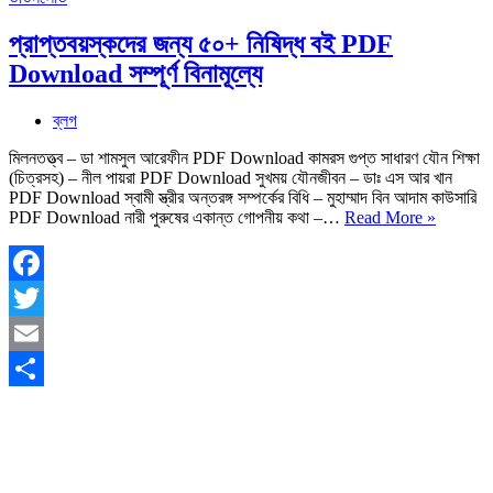
প্রাপ্তবয়স্কদের জন্য ৫০+ নিষিদ্ধ বই PDF
Download সম্পূর্ণ বিনামূল্যে
ব্লগ
মিলনতত্ত্ব – ডা শামসুল আরেফীন PDF Download কামরস গুপ্ত সাধারণ যৌন শিক্ষা
(চিত্রসহ) – নীল পায়রা PDF Download সুখময় যৌনজীবন – ডাঃ এস আর খান
PDF Download স্বামী স্ত্রীর অন্তরঙ্গ সম্পর্কের বিধি – মুহাম্মাদ বিন আদাম কাউসারি
প্রাপ্তবয়
PDF Download নারী পুরুষের একান্ত গোপনীয় কথা –…
Read More »
জন্য
৫০+
নিষিদ্ধ বই
PDF
Facebook
Downlo
Twitter
সম্পূর্ণ
বিনামূল্যে
Email
Share