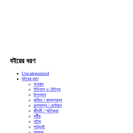
বইয়ের ধরণ
Uncategorized
বইয়ের ধরণ
অনুবাদ
ইতিহাস ও ঐতিহ্য
উপন্যাস
কবিতা / কাব্যগ্রন্থ
গল্পসমগ্র / ছোটগল্প
জীবনী / স্মৃতিকথা
ধর্মীয়
নাটক
পাঠ্যবই
প্রবন্ধ